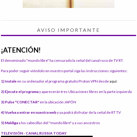
AVISO IMPORTANTE
¡ATENCIÓN!
El denominado "mundo libre" ha censurado la señal del canal ruso de TV RT.
Para poder seguir viéndolo en nuestro portal siga las instrucciones siguientes:
1) Instale
en su ordenador el programa gratuito Proton VPN desde
aquí:
2) Ejecute el programa
y aparecerán tres Ubicaciones libres en la parte izquierda
3) Pulse "CONECTAR"
en la ubicación JAPÓN
4) Vuelva a entrar en nuestra web
y ya podrá disfrutar de la señal de RT TV
5) Maldiga
a los cabecillas del "mundo libre" y a sus ancestros
TELEVISIÓN - CANAL RUSSIA TODAY