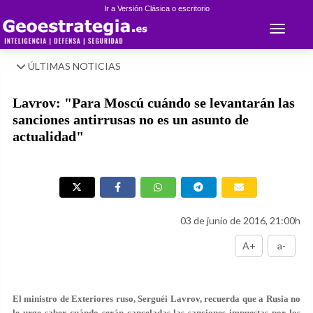
Ir a Versión Clásica o escritorio
Toggle 
ÚLTIMAS NOTICIAS
Lavrov: "Para Moscú cuándo se levantarán las
sanciones antirrusas no es un asunto de
actualidad"
03 de junio de 2016, 21:00h
A+
a-
El ministro de Exteriores ruso, Serguéi Lavrov, recuerda que a Rusia no
le urge saber cuándo serán canceladas las sanciones impuestas por los