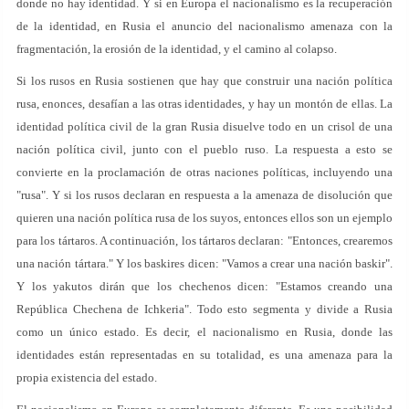
donde no hay identidad. Y si en Europa el nacionalismo es la recuperación
de la identidad, en Rusia el anuncio del nacionalismo amenaza con la
fragmentación, la erosión de la identidad, y el camino al colapso.
Si los rusos en Rusia sostienen que hay que construir una nación política
rusa, enonces, desafían a las otras identidades, y hay un montón de ellas. La
identidad política civil de la gran Rusia disuelve todo en un crisol de una
nación política civil, junto con el pueblo ruso. La respuesta a esto se
convierte en la proclamación de otras naciones políticas, incluyendo una
"rusa". Y si los rusos declaran en respuesta a la amenaza de disolución que
quieren una nación política rusa de los suyos, entonces ellos son un ejemplo
para los tártaros. A continuación, los tártaros declaran: "Entonces, crearemos
una nación tártara." Y los baskires dicen: "Vamos a crear una nación baskir".
Y los yakutos dirán que los chechenos dicen: "Estamos creando una
República Chechena de Ichkeria". Todo esto segmenta y divide a Rusia
como un único estado. Es decir, el nacionalismo en Rusia, donde las
identidades están representadas en su totalidad, es una amenaza para la
propia existencia del estado.