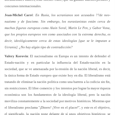
concursos internacionales.
Jean-Michel Carré
:
En Rusia, los ucranianos son acusados ??de neo-
nazismo y de fascismo. Sin embargo, los eurasianistas están cerca de
muchas figuras europeas como Alain Soral, Marin Le Pen, y Gabor Vona,
que los propios europeos ven como asociados con la extrema derecha, es
decir, ideológicamente cerca de estas ideologías [que se le imputan a
Ucrania]. ¿No hay algún tipo de contradicción?
Valery Korovin
: El nacionalismo en Europa es un intento de defender el
Estado-nación y en particular la influencia del Estado-nación en la
sociedad, que se ve amenazada por la erosión de la nación liberal, es decir,
la única forma de Estado europeo que existe hoy en día. El liberalismo está
tratando de eliminar la nación política como una barrera a la codicia sin fin,
sin restricciones. El libre comercio y los intentos por lograr la mayor riqueza
económica son los fundamentos de la ideología liberal, pero la nación
moviliza constantemente a la sociedad por motivos históricos. Mientras que
el liberalismo proclama "¡Dinero! ¡Vive en el placer!", y este es el objetivo,
el significado, la nación pone delante de sí unos objetivos históricos: se