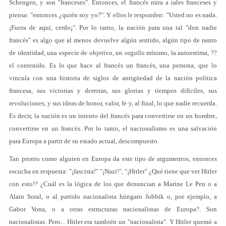
Schengen, y son "franceses". Entonces, el francés mira a tales franceses y
piensa: "entonces ¿quién soy yo?". Y ellos le responden: "Usted no es nada.
¡Fuera de aquí, cerdo¡". Por lo tanto, la nación para una tal "don nadie
francés" es algo que al menos devuelve algún sentido, algún tipo de rastro
de identidad, una especie de objetivo, un orgullo mínimo, la autoestima, ??
el contenido. Es lo que hace al francés un francés, una persona, que lo
vincula con una historia de siglos de antigüedad de la nación política
francesa, sus victorias y derrotas, sus glorias y tiempos difíciles, sus
revoluciones, y sus ideas de honor, valor, fe y, al final, lo que nadie recuerda.
Es decir, la nación es un intento del francés para convertirse en un hombre,
convertirse en un francés. Por lo tanto, el nacionalismo es una salvación
para Europa a partir de su estado actual, descompuesto.
Tan pronto como alguien en Europa da este tipo de argumentos, entonces
escucha en respuesta: "¡fascista!" "¡Nazi!", "¡Hitler" ¿Qué tiene que ver Hitler
con esto!? ¿Cuál es la lógica de los que denuncian a Marine Le Pen o a
Alain Soral, o al partido nacionalista húngaro Jobbik o, por ejemplo, a
Gabor Vona, o a otras estructuras nacionalistas de Europa?. Son
nacionalistas. Pero... Hitler era también un "nacionalista". Y Hitler quemó a