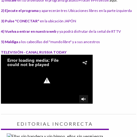
1) Instale
en su ordenador el programa gratuito Proton VPN desde
aquí:
2) Ejecute el programa
y aparecerán tres Ubicaciones libres en la parte izquierda
3) Pulse "CONECTAR"
en la ubicación JAPÓN
4) Vuelva a entrar en nuestra web
y ya podrá disfrutar de la señal de RT TV
5) Maldiga
a los cabecillas del "mundo libre" y a sus ancestros
TELEVISIÓN - CANAL RUSSIA TODAY
EDITORIAL INCORRECTA