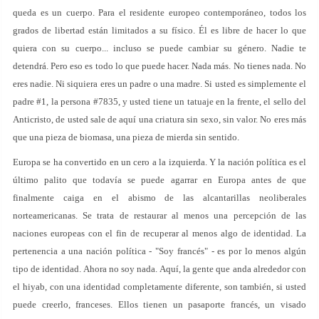
queda es un cuerpo. Para el residente europeo contemporáneo, todos los
grados de libertad están limitados a su físico. Él es libre de hacer lo que
quiera con su cuerpo... incluso se puede cambiar su género. Nadie te
detendrá. Pero eso es todo lo que puede hacer. Nada más. No tienes nada. No
eres nadie. Ni siquiera eres un padre o una madre. Si usted es simplemente el
padre #1, la persona #7835, y usted tiene un tatuaje en la frente, el sello del
Anticristo, de usted sale de aquí una criatura sin sexo, sin valor. No eres más
que una pieza de biomasa, una pieza de mierda sin sentido.
Europa se ha convertido en un cero a la izquierda. Y la nación política es el
último palito que todavía se puede agarrar en Europa antes de que
finalmente caiga en el abismo de las alcantarillas neoliberales
norteamericanas. Se trata de restaurar al menos una percepción de las
naciones europeas con el fin de recuperar al menos algo de identidad. La
pertenencia a una nación política - "Soy francés" - es por lo menos algún
tipo de identidad. Ahora no soy nada. Aquí, la gente que anda alrededor con
el hiyab, con una identidad completamente diferente, son también, si usted
puede creerlo, franceses. Ellos tienen un pasaporte francés, un visado