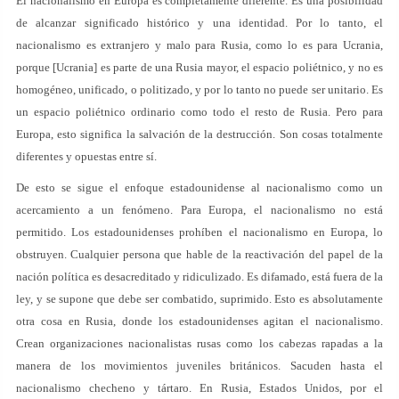
El nacionalismo en Europa es completamente diferente. Es una posibilidad
de alcanzar significado histórico y una identidad. Por lo tanto, el
nacionalismo es extranjero y malo para Rusia, como lo es para Ucrania,
porque [Ucrania] es parte de una Rusia mayor, el espacio poliétnico, y no es
homogéneo, unificado, o politizado, y por lo tanto no puede ser unitario. Es
un espacio poliétnico ordinario como todo el resto de Rusia. Pero para
Europa, esto significa la salvación de la destrucción. Son cosas totalmente
diferentes y opuestas entre sí.
De esto se sigue el enfoque estadounidense al nacionalismo como un
acercamiento a un fenómeno. Para Europa, el nacionalismo no está
permitido. Los estadounidenses prohíben el nacionalismo en Europa, lo
obstruyen. Cualquier persona que hable de la reactivación del papel de la
nación política es desacreditado y ridiculizado. Es difamado, está fuera de la
ley, y se supone que debe ser combatido, suprimido. Esto es absolutamente
otra cosa en Rusia, donde los estadounidenses agitan el nacionalismo.
Crean organizaciones nacionalistas rusas como los cabezas rapadas a la
manera de los movimientos juveniles británicos. Sacuden hasta el
nacionalismo checheno y tártaro. En Rusia, Estados Unidos, por el