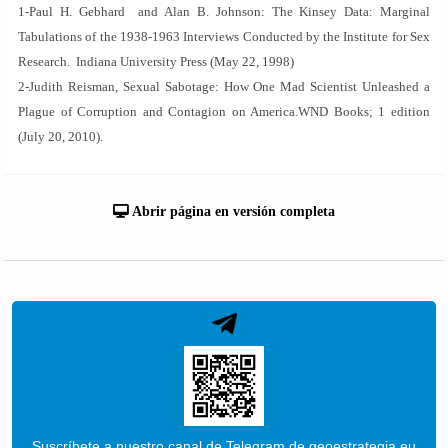
1-Paul H. Gebhard and Alan B. Johnson: The Kinsey Data: Marginal
Tabulations of the 1938-1963 Interviews Conducted by the Institute for Sex
Research. Indiana University Press (May 22, 1998)
2-Judith Reisman, Sexual Sabotage: How One Mad Scientist Unleashed a
Plague of Corruption and Contagion on America.WND Books; 1 edition
(July 20, 2010).
Abrir página en versión completa
Suscríbete a nuestro canal de Telegram de geoestrategia.eu