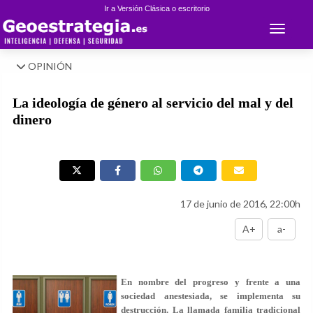
Ir a Versión Clásica o escritorio
Toggle 
OPINIÓN
La ideología de género al servicio del mal y del
dinero
17 de junio de 2016, 22:00h
A+
a-
En nombre del progreso y frente a una
sociedad anestesiada, se implementa su
destrucción. La llamada familia tradicional