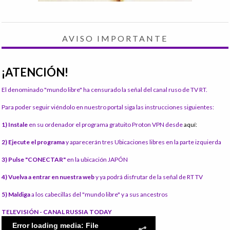
AVISO IMPORTANTE
¡ATENCIÓN!
El denominado "mundo libre" ha censurado la señal del canal ruso de TV RT.
Para poder seguir viéndolo en nuestro portal siga las instrucciones siguientes:
1) Instale
en su ordenador el programa gratuito Proton VPN desde
aquí:
2) Ejecute el programa
y aparecerán tres Ubicaciones libres en la parte izquierda
3) Pulse "CONECTAR"
en la ubicación JAPÓN
4) Vuelva a entrar en nuestra web
y ya podrá disfrutar de la señal de RT TV
5) Maldiga
a los cabecillas del "mundo libre" y a sus ancestros
TELEVISIÓN - CANAL RUSSIA TODAY