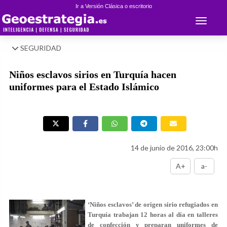
Ir a Versión Clásica o escritorio
Toggle 
SEGURIDAD
Niños esclavos sirios en Turquía hacen
uniformes para el Estado Islámico
14 de junio de 2016, 23:00h
A+
a-
‘Niños esclavos’ de origen sirio refugiados en
Turquía trabajan 12 horas al día en talleres
de confección y preparan uniformes de