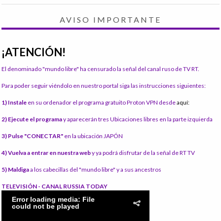
AVISO IMPORTANTE
¡ATENCIÓN!
El denominado "mundo libre" ha censurado la señal del canal ruso de TV RT.
Para poder seguir viéndolo en nuestro portal siga las instrucciones siguientes:
1) Instale
en su ordenador el programa gratuito Proton VPN desde
aquí:
2) Ejecute el programa
y aparecerán tres Ubicaciones libres en la parte izquierda
3) Pulse "CONECTAR"
en la ubicación JAPÓN
4) Vuelva a entrar en nuestra web
y ya podrá disfrutar de la señal de RT TV
5) Maldiga
a los cabecillas del "mundo libre" y a sus ancestros
TELEVISIÓN - CANAL RUSSIA TODAY