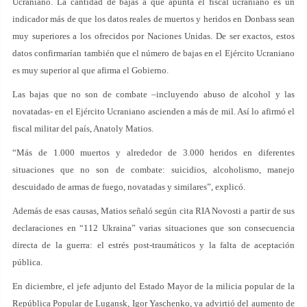
Ucraniano. La cantidad de bajas a que apunta el fiscal ucraniano es un
indicador más de que los datos reales de muertos y heridos en Donbass sean
muy superiores a los ofrecidos por Naciones Unidas. De ser exactos, estos
datos confirmarían también que el número de bajas en el Ejército Ucraniano
es muy superior al que afirma el Gobierno.
Las bajas que no son de combate –incluyendo abuso de alcohol y las
novatadas- en el Ejército Ucraniano ascienden a más de mil. Así lo afirmó el
fiscal militar del país, Anatoly Matios.
“Más de 1.000 muertos y alrededor de 3.000 heridos en diferentes
situaciones que no son de combate: suicidios, alcoholismo, manejo
descuidado de armas de fuego, novatadas y similares”, explicó.
Además de esas causas, Matios señaló según cita RIA Novosti a partir de sus
declaraciones en “112 Ukraina” varias situaciones que son consecuencia
directa de la guerra: el estrés post-traumáticos y la falta de aceptación
pública.
En diciembre, el jefe adjunto del Estado Mayor de la milicia popular de la
República Popular de Lugansk, Igor Yaschenko, ya advirtió del aumento de