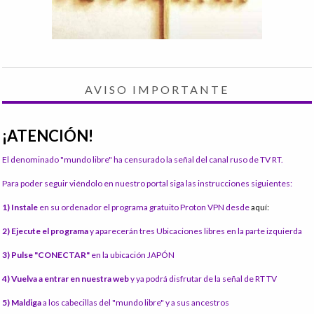
AVISO IMPORTANTE
¡ATENCIÓN!
El denominado "mundo libre" ha censurado la señal del canal ruso de TV RT.
Para poder seguir viéndolo en nuestro portal siga las instrucciones siguientes:
1) Instale
en su ordenador el programa gratuito Proton VPN desde
aquí:
2) Ejecute el programa
y aparecerán tres Ubicaciones libres en la parte izquierda
3) Pulse "CONECTAR"
en la ubicación JAPÓN
4) Vuelva a entrar en nuestra web
y ya podrá disfrutar de la señal de RT TV
5) Maldiga
a los cabecillas del "mundo libre" y a sus ancestros