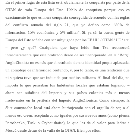
En el primer lugar de esta lista está, obviamente, la conquista por parte de la
OTAN de toda Europa del Este. Hablo de conquista porque eso es
exactamente lo que es, mera conquista conseguida de acuerdo con las reglas
del conflicto armado del siglo 21, que yo defino como “80% de
información, 15% económica y 5% militar”. Sí, ya sé, la buena gente de
Europa del Este soñaba con ser subyugada por los EE.UU. / OTAN / UE / etc.
– pero ¿y qué? Cualquiera que haya leído Sun Tzu reconocerá
inmediatamente que este profundo deseo de ser ‘incorporado’ en la “Borg”
AngloZionista no es más que el resultado de una identidad propia aplastada,
un complejo de inferioridad profundo, y, por lo tanto, es una rendición que
ni siquiera tuvo que ser inducida por medios militares. Al final del día, no
importa lo que pensaban los habitantes locales que estaban logrando –
ahora son súbditos del Imperio y sus países colonias más o menos
irrelevantes en la periferia del Imperio AngloZionista. Como siempre, la
élite
comprador
local está ahora burbujeando con el orgullo de ser, o al
menos eso creen, aceptada como iguales por sus nuevos amos (como piensa
Poroshenko, Tusk o Grybauskaite), lo que les da el valor para ladrar a
Moscú desde detrás de la valla de la OTAN. Bien por ellos.