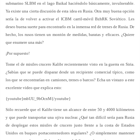
submarino SLBM en el lago Baikal haciéndolo básicamente, invulnerable.
Ya existe una cierta discusión de esta idea en Rusia. Otra muy buena opción
sería la de volver a activar el ICBM carril-móvil BzhRK Soviético. Les
deseo buena suerte para encontrarlo en la inmensa red de trenes de Rusia. De
hecho, los rusos tienen un montón de medidas, baratas y eficaces. ¿Quiere
que enumere una más?
¡Por supuesto!
Tome el de misiles crucero Kalibr recientemente visto en la guerra en Siria.
¿Sabías que se puede disparar desde un recipiente comercial típico, como
los que se encontrarían en camiones, trenes o barcos? Echa un vistazo a este
excelente video que explica esto:
{youtube}mbUU_9bOcnM{/youtube}
Sólo recuerde que el Kalibr tiene un alcance de entre 50 y 4000 kilómetros
y que puede transportar una ojiva nuclear. ¿Qué tan difícil sería para Rusia
de desplegar estos misiles de crucero justo frente a la costa de Estados
Unidos en buques portacontenedores regulares? ¿O simplemente mantener