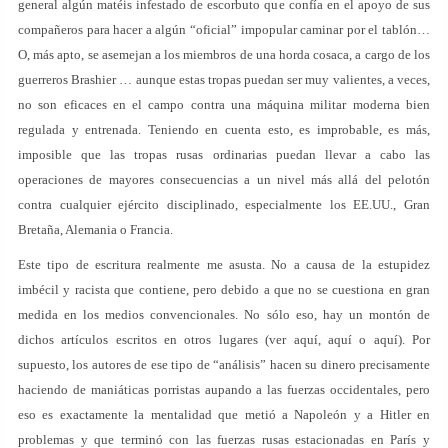
general algún matéis infestado de escorbuto que confía en el apoyo de sus
compañeros para hacer a algún “oficial” impopular caminar por el tablón…
O, más apto, se asemejan a los miembros de una horda cosaca, a cargo de los
guerreros Brashier … aunque estas tropas puedan ser muy valientes, a veces,
no son eficaces en el campo contra una máquina militar moderna bien
regulada y entrenada. Teniendo en cuenta esto, es improbable, es más,
imposible que las tropas rusas ordinarias puedan llevar a cabo las
operaciones de mayores consecuencias a un nivel más allá del pelotón
contra cualquier ejército disciplinado, especialmente los EE.UU., Gran
Bretaña, Alemania o Francia.
Este tipo de escritura realmente me asusta. No a causa de la estupidez
imbécil y racista que contiene, pero debido a que no se cuestiona en gran
medida en los medios convencionales. No sólo eso, hay un montón de
dichos artículos escritos en otros lugares (ver aquí, aquí o aquí). Por
supuesto, los autores de ese tipo de “análisis” hacen su dinero precisamente
haciendo de maniáticas porristas aupando a las fuerzas occidentales, pero
eso es exactamente la mentalidad que metió a Napoleón y a Hitler en
problemas y que terminó con las fuerzas rusas estacionadas en París y