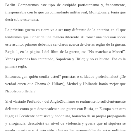
Berlín. Comparemos este tipo de estúpido patrioterismo y, francamente,
irresponsable con lo que un comandante militar real, Montgomery, tenía que
decir sobre este tema:
La próxima guerra en tierra va a ser muy diferente de la anterior, en el que
tendremos que luchar de una manera diferente. Al tomar una decisión sobre
este asunto, primero debemos ser claros acerca de ciertas reglas de la guerra.
Regla 1, en la página I del libro de la guerra, es: “No marchar a Moscú”.
Varias personas han intentado, Napoleón y Hitler, y no es bueno. Esa es la
primera regla.
Entonces, ¿en quién confía usted? porristas o soldados profesionales? ¿De
verdad creen que Obama (o Hillary), Merkel y Hollande harán mejor que
Napoleón o Hitler?
Si el «Estado Profundo» del AngloZionismo es realmente lo suficientemente
delirante como para desencadenar una guerra con Rusia, en Europa o en otro
lugar, el Occidente narcisista y hedonista, borracho de su propia propaganda
y arrogancia, descubrirá un nivel de violencia y guerra que ni siquiera se
puede imaginar y si este sólo afectara los responsables de estas políticas