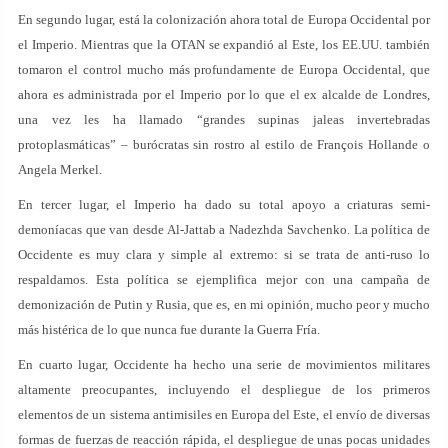
En segundo lugar, está la colonización ahora total de Europa Occidental por
el Imperio. Mientras que la OTAN se expandió al Este, los EE.UU. también
tomaron el control mucho más profundamente de Europa Occidental, que
ahora es administrada por el Imperio por lo que el ex alcalde de Londres,
una vez les ha llamado “grandes supinas jaleas invertebradas
protoplasmáticas” – burócratas sin rostro al estilo de François Hollande o
Angela Merkel.
En tercer lugar, el Imperio ha dado su total apoyo a criaturas semi-
demoníacas que van desde Al-Jattab a Nadezhda Savchenko. La política de
Occidente es muy clara y simple al extremo: si se trata de anti-ruso lo
respaldamos. Esta política se ejemplifica mejor con una campaña de
demonización de Putin y Rusia, que es, en mi opinión, mucho peor y mucho
más histérica de lo que nunca fue durante la Guerra Fría.
En cuarto lugar, Occidente ha hecho una serie de movimientos militares
altamente preocupantes, incluyendo el despliegue de los primeros
elementos de un sistema antimisiles en Europa del Este, el envío de diversas
formas de fuerzas de reacción rápida, el despliegue de unas pocas unidades