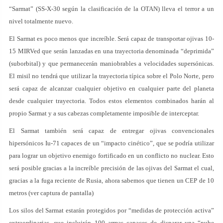
“Sarmat” (SS-X-30 según la clasificación de la OTAN) lleva el terror a un
nivel totalmente nuevo.
El Sarmat es poco menos que increíble. Será capaz de transportar ojivas 10-
15 MIRVed que serán lanzadas en una trayectoria denominada “deprimida”
(suborbital) y que permanecerán maniobrables a velocidades supersónicas.
El misil no tendrá que utilizar la trayectoria típica sobre el Polo Norte, pero
será capaz de alcanzar cualquier objetivo en cualquier parte del planeta
desde cualquier trayectoria. Todos estos elementos combinados harán al
propio Sarmat y a sus cabezas completamente imposible de interceptar.
El Sarmat también será capaz de entregar ojivas convencionales
hipersónicos Iu-71 capaces de un “impacto cinético”, que se podría utilizar
para lograr un objetivo enemigo fortificado en un conflicto no nuclear. Esto
será posible gracias a la increíble precisión de las ojivas del Sarmat el cual,
gracias a la fuga reciente de Rusia, ahora sabemos que tienen un CEP de 10
metros (ver captura de pantalla)
Los silos del Sarmat estarán protegidos por “medidas de protección activa”
extraordinarias, que incluirán 100 armas capaces de disparar una “nube