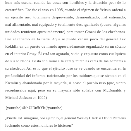
hora más oscura, cuando las cosas son horribles y la situación peor de lo
catastrófico. Ese fue el caso en 1995, cuando el régimen de Yeltsin ordenó a
un ejército ruso totalmente desprevenido, desmoralizado, mal entrenado,
mal alimentado, mal equipado y totalmente desorganizado (bueno, algunas
unidades reunieron apresuradamente) para tomar Grozni de los chechenos.
Fue el infierno en la tierra. Aquí se puede ver un poco del general Lev
Rokhlin en un puesto de mando apresuradamente organizado en un sótano
en el interior Grozy. Él está tan agotado, sucio y expuesto como cualquiera
de sus soldados. Basta con mirar a la cara y mirar las caras de los hombres a
su alrededor. Así es lo que el ejército ruso se ve cuando se encuentra en la
profundidad del infierno, traicionado por los traidores que se sientan en el
Kremlin y abandonado por la mayoría, si acaso el pueblo ruso (que, siento
recordárselos aquí, pero en su mayoría sólo soñaba con McDonalds y
Michael Jackson en 1995)
{youtube}4KpUlDu5tYk{/youtube}
¿Puede Ud. imaginar, por ejemplo, el general Wesley Clark o David Petraeus
luchando como estos hombres lo hicieron?