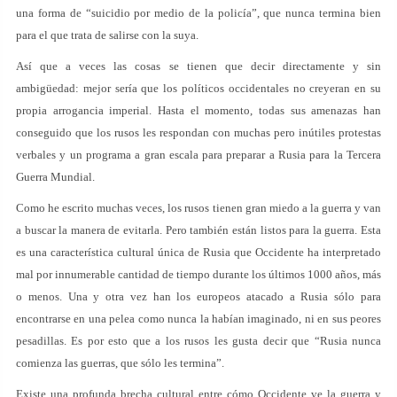
una forma de “suicidio por medio de la policía”, que nunca termina bien
para el que trata de salirse con la suya.
Así que a veces las cosas se tienen que decir directamente y sin
ambigüedad: mejor sería que los políticos occidentales no creyeran en su
propia arrogancia imperial. Hasta el momento, todas sus amenazas han
conseguido que los rusos les respondan con muchas pero inútiles protestas
verbales y un programa a gran escala para preparar a Rusia para la Tercera
Guerra Mundial.
Como he escrito muchas veces, los rusos tienen gran miedo a la guerra y van
a buscar la manera de evitarla. Pero también están listos para la guerra. Esta
es una característica cultural única de Rusia que Occidente ha interpretado
mal por innumerable cantidad de tiempo durante los últimos 1000 años, más
o menos. Una y otra vez han los europeos atacado a Rusia sólo para
encontrarse en una pelea como nunca la habían imaginado, ni en sus peores
pesadillas. Es por esto que a los rusos les gusta decir que “Rusia nunca
comienza las guerras, que sólo les termina”.
Existe una profunda brecha cultural entre cómo Occidente ve la guerra y