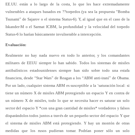
EE.UU. están a lo largo de la costa, lo que les hace extremadamente
vulnerables a ataques basados en ??torpedos (ya sea la propuesta “Bomba
Tsunami” de Sajarov o el sistema Status-6). Y, al igual que en el caso de la
Iskander-M o el Sarmat ICBM, la profundidad y la velocidad del torpedo
Status-6 lo harían básicamente invulnerable a intercepción.
Evaluación:
Realmente no hay nada nuevo en todo lo anterior, y los comandantes
militares de EEUU siempre lo han sabido. Todos los sistemas de misiles
antibalísticos estadounidenses siempre han sido sobre todo una estafa
financiera, desde “Star Wars” de Reagan a los “ABM anti-iraní” de Obama.
Por un lado, cualquier sistema ABM es susceptible a la ‘saturación local: si
tiene un número X de misiles ABM protegiendo un espacio Y en contra de
un número X de misiles, todo lo que se necesita hacer es saturar un solo
sector del espacio Y *con una gran cantidad de misiles* verdaderos y falsos
disparándolos todos juntos a través de un pequeño sector del espacio Y que
el sistema de misiles ABM está protegiendo. Y hay un montón de otras
medidas que los rusos pudieran tomar. Podrían poner sólo un solo