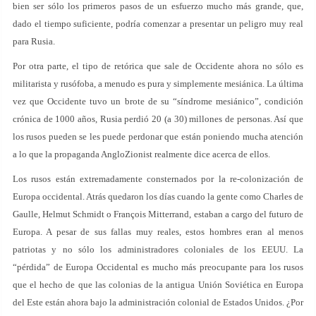
bien ser sólo los primeros pasos de un esfuerzo mucho más grande, que,
dado el tiempo suficiente, podría comenzar a presentar un peligro muy real
para Rusia.
Por otra parte, el tipo de retórica que sale de Occidente ahora no sólo es
militarista y rusófoba, a menudo es pura y simplemente mesiánica. La última
vez que Occidente tuvo un brote de su “síndrome mesiánico”, condición
crónica de 1000 años, Rusia perdió 20 (a 30) millones de personas. Así que
los rusos pueden se les puede perdonar que están poniendo mucha atención
a lo que la propaganda AngloZionist realmente dice acerca de ellos.
Los rusos están extremadamente consternados por la re-colonización de
Europa occidental. Atrás quedaron los días cuando la gente como Charles de
Gaulle, Helmut Schmidt o François Mitterrand, estaban a cargo del futuro de
Europa. A pesar de sus fallas muy reales, estos hombres eran al menos
patriotas y no sólo los administradores coloniales de los EEUU. La
“pérdida” de Europa Occidental es mucho más preocupante para los rusos
que el hecho de que las colonias de la antigua Unión Soviética en Europa
del Este están ahora bajo la administración colonial de Estados Unidos. ¿Por