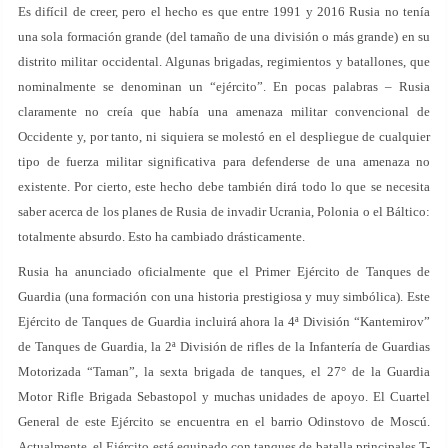
Es difícil de creer, pero el hecho es que entre 1991 y 2016 Rusia no tenía
una sola formación grande (del tamaño de una división o más grande) en su
distrito militar occidental. Algunas brigadas, regimientos y batallones, que
nominalmente se denominan un “ejército”. En pocas palabras – Rusia
claramente no creía que había una amenaza militar convencional de
Occidente y, por tanto, ni siquiera se molestó en el despliegue de cualquier
tipo de fuerza militar significativa para defenderse de una amenaza no
existente. Por cierto, este hecho debe también dirá todo lo que se necesita
saber acerca de los planes de Rusia de invadir Ucrania, Polonia o el Báltico:
totalmente absurdo. Esto ha cambiado drásticamente.
Rusia ha anunciado oficialmente que el Primer Ejército de Tanques de
Guardia (una formación con una historia prestigiosa y muy simbólica). Este
Ejército de Tanques de Guardia incluirá ahora la 4ª División “Kantemirov”
de Tanques de Guardia, la 2ª División de rifles de la Infantería de Guardias
Motorizada “Taman”, la sexta brigada de tanques, el 27° de la Guardia
Motor Rifle Brigada Sebastopol y muchas unidades de apoyo. El Cuartel
General de este Ejército se encuentra en el barrio Odinstovo de Moscú.
Actualmente, el Ejército está equipado con tanques de batalla principales T-