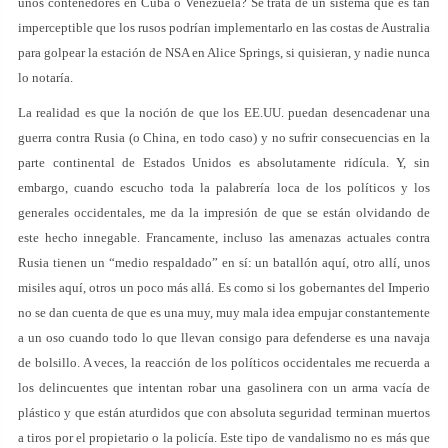
unos contenedores en Cuba o Venezuela? Se trata de un sistema que es tan
imperceptible que los rusos podrían implementarlo en las costas de Australia
para golpear la estación de NSA en Alice Springs, si quisieran, y nadie nunca
lo notaría.
La realidad es que la noción de que los EE.UU. puedan desencadenar una
guerra contra Rusia (o China, en todo caso) y no sufrir consecuencias en la
parte continental de Estados Unidos es absolutamente ridícula. Y, sin
embargo, cuando escucho toda la palabrería loca de los políticos y los
generales occidentales, me da la impresión de que se están olvidando de
este hecho innegable. Francamente, incluso las amenazas actuales contra
Rusia tienen un “medio respaldado” en sí: un batallón aquí, otro allí, unos
misiles aquí, otros un poco más allá. Es como si los gobernantes del Imperio
no se dan cuenta de que es una muy, muy mala idea empujar constantemente
a un oso cuando todo lo que llevan consigo para defenderse es una navaja
de bolsillo. A veces, la reacción de los políticos occidentales me recuerda a
los delincuentes que intentan robar una gasolinera con un arma vacía de
plástico y que están aturdidos que con absoluta seguridad terminan muertos
a tiros por el propietario o la policía. Este tipo de vandalismo no es más que