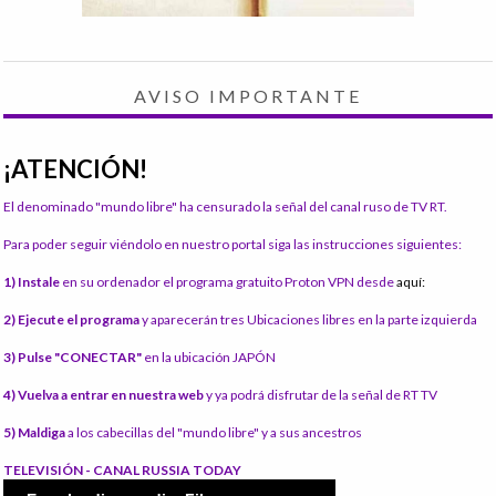
AVISO IMPORTANTE
¡ATENCIÓN!
El denominado "mundo libre" ha censurado la señal del canal ruso de TV RT.
Para poder seguir viéndolo en nuestro portal siga las instrucciones siguientes:
1) Instale
en su ordenador el programa gratuito Proton VPN desde
aquí:
2) Ejecute el programa
y aparecerán tres Ubicaciones libres en la parte izquierda
3) Pulse "CONECTAR"
en la ubicación JAPÓN
4) Vuelva a entrar en nuestra web
y ya podrá disfrutar de la señal de RT TV
5) Maldiga
a los cabecillas del "mundo libre" y a sus ancestros
TELEVISIÓN - CANAL RUSSIA TODAY