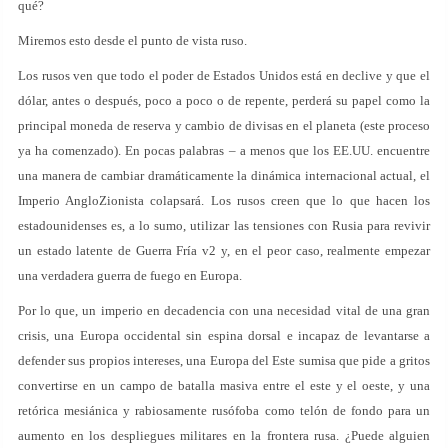
qué?
Miremos esto desde el punto de vista ruso.
Los rusos ven que todo el poder de Estados Unidos está en declive y que el
dólar, antes o después, poco a poco o de repente, perderá su papel como la
principal moneda de reserva y cambio de divisas en el planeta (este proceso
ya ha comenzado). En pocas palabras – a menos que los EE.UU. encuentre
una manera de cambiar dramáticamente la dinámica internacional actual, el
Imperio AngloZionista colapsará. Los rusos creen que lo que hacen los
estadounidenses es, a lo sumo, utilizar las tensiones con Rusia para revivir
un estado latente de Guerra Fría v2 y, en el peor caso, realmente empezar
una verdadera guerra de fuego en Europa.
Por lo que, un imperio en decadencia con una necesidad vital de una gran
crisis, una Europa occidental sin espina dorsal e incapaz de levantarse a
defender sus propios intereses, una Europa del Este sumisa que pide a gritos
convertirse en un campo de batalla masiva entre el este y el oeste, y una
retórica mesiánica y rabiosamente rusófoba como telón de fondo para un
aumento en los despliegues militares en la frontera rusa. ¿Puede alguien