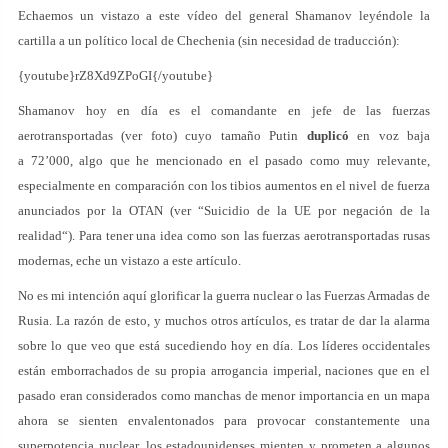
Echaemos un vistazo a este vídeo del general Shamanov leyéndole la
cartilla a un político local de Chechenia (sin necesidad de traducción):
{youtube}rZ8Xd9ZPoGI{/youtube}
Shamanov hoy en día es el comandante en jefe de las fuerzas
aerotransportadas (ver foto) cuyo tamaño Putin
duplicó
en voz baja
a 72’000, algo que he mencionado en el pasado como muy relevante,
especialmente en comparación con los tibios aumentos en el nivel de fuerza
anunciados por la OTAN (ver “Suicidio de la UE por negación de la
realidad“). Para tener una idea como son las fuerzas aerotransportadas rusas
modernas, eche un vistazo a este artículo.
No es mi intención aquí glorificar la guerra nuclear o las Fuerzas Armadas de
Rusia. La razón de esto, y muchos otros artículos, es tratar de dar la alarma
sobre lo que veo que está sucediendo hoy en día. Los líderes occidentales
están emborrachados de su propia arrogancia imperial, naciones que en el
pasado eran considerados como manchas de menor importancia en un mapa
ahora se sienten envalentonados para provocar constantemente una
superpotencia nuclear, los estadounidenses mienten y prometen a algunos