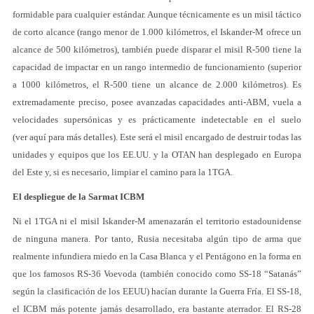
formidable para cualquier estándar. Aunque técnicamente es un misil táctico
de corto alcance (rango menor de 1.000 kilómetros, el Iskander-M ofrece un
alcance de 500 kilómetros), también puede disparar el misil R-500 tiene la
capacidad de impactar en un rango intermedio de funcionamiento (superior
a 1000 kilómetros, el R-500 tiene un alcance de 2.000 kilómetros). Es
extremadamente preciso, posee avanzadas capacidades anti-ABM, vuela a
velocidades supersónicas y es prácticamente indetectable en el suelo
(ver aquí para más detalles). Este será el misil encargado de destruir todas las
unidades y equipos que los EE.UU. y la OTAN han desplegado en Europa
del Este y, si es necesario, limpiar el camino para la 1TGA.
El despliegue de la Sarmat ICBM
Ni el 1TGA ni el misil Iskander-M amenazarán el territorio estadounidense
de ninguna manera. Por tanto, Rusia necesitaba algún tipo de arma que
realmente infundiera miedo en la Casa Blanca y el Pentágono en la forma en
que los famosos RS-36 Voevoda (también conocido como SS-18 “Satanás”
según la clasificación de los EEUU) hacían durante la Guerra Fría. El SS-18,
el ICBM más potente jamás desarrollado, era bastante aterrador. El RS-28