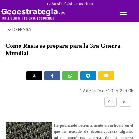
Ir a Versión Clásica o escritorio
Toggle 
DEFENSA
Como Rusia se prepara para la 3ra Guerra
Mundial
22 de junio de 2016, 22:00h
A+
a-
He publicado recientemente un artículo en el
que he tratado de desenmascarar algunos
mitos populares acerca de la guerra