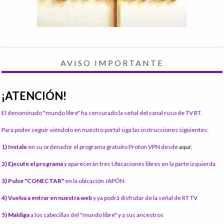
AVISO IMPORTANTE
¡ATENCIÓN!
El denominado "mundo libre" ha censurado la señal del canal ruso de TV RT.
Para poder seguir viéndolo en nuestro portal siga las instrucciones siguientes:
1) Instale
en su ordenador el programa gratuito Proton VPN desde
aquí:
2) Ejecute el programa
y aparecerán tres Ubicaciones libres en la parte izquierda
3) Pulse "CONECTAR"
en la ubicación JAPÓN
4) Vuelva a entrar en nuestra web
y ya podrá disfrutar de la señal de RT TV
5) Maldiga
a los cabecillas del "mundo libre" y a sus ancestros