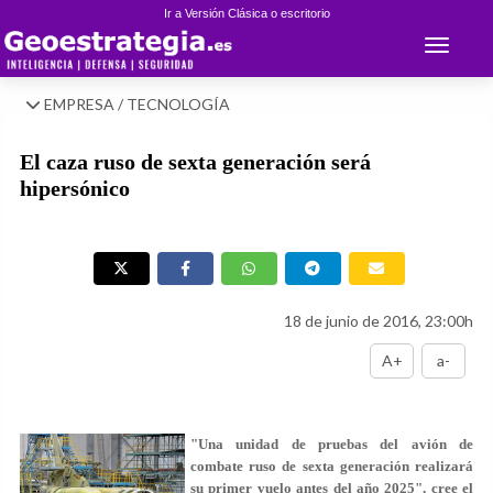
Ir a Versión Clásica o escritorio
Toggle 
EMPRESA / TECNOLOGÍA
El caza ruso de sexta generación será
hipersónico
18 de junio de 2016, 23:00h
A+
a-
"Una unidad de pruebas del avión de
combate ruso de sexta generación realizará
su primer vuelo antes del año 2025", cree el