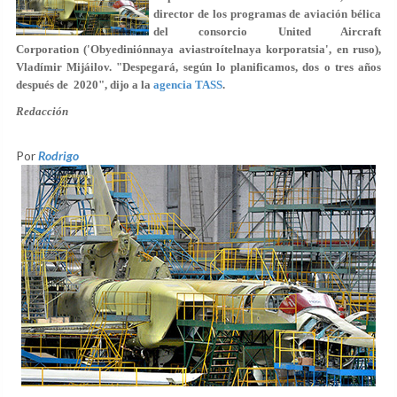
director de los programas de aviación bélica
del consorcio United Aircraft
Corporation ('Obyediniónnaya aviastroítelnaya korporatsia', en ruso),
Vladímir Mijáilov. "Despegará, según lo planificamos, dos o tres años
después de 2020", dijo a la
agencia TASS
.
Redacción
Por
Rodrigo