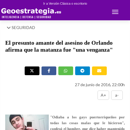
Ir a Versión Clásica o escritorio
Toggle 
SEGURIDAD
El presunto amante del asesino de Orlando
afirma que la matanza fue "una venganza"
27 de junio de 2016, 22:00h
A+
a-
"Odiaba a los gays puertorriqueños por
todas las cosas malas que le hicieron",
confesó el hombre, que dice haber mantenido