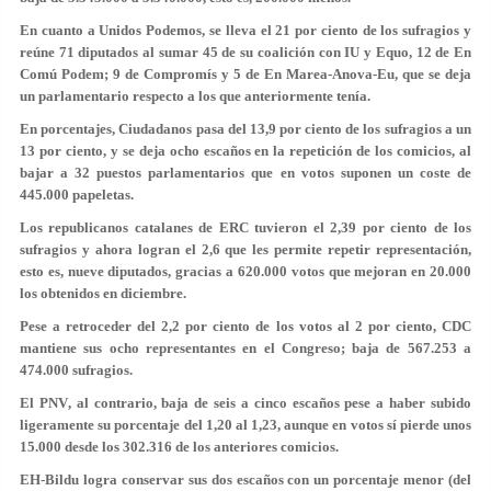
En cuanto a Unidos Podemos, se lleva el 21 por ciento de los sufragios y
reúne 71 diputados al sumar 45 de su coalición con IU y
Equo
, 12 de
En
Comú Podem
; 9 de Compromís y 5 de
En Marea-Anova-Eu,
que se deja
un parlamentario respecto a los que anteriormente tenía.
En porcentajes, Ciudadanos pasa del 13,9 por ciento de los sufragios a un
13 por ciento, y se deja ocho escaños en la repetición de los comicios, al
bajar a 32 puestos parlamentarios que en votos suponen un coste de
445.000 papeletas.
Los republicanos catalanes de ERC tuvieron el 2,39 por ciento de los
sufragios y ahora logran el 2,6 que les permite repetir representación,
esto es, nueve diputados, gracias a 620.000 votos que mejoran en 20.000
los obtenidos en diciembre.
Pese a retroceder del 2,2 por ciento de los votos al 2 por ciento, CDC
mantiene sus ocho representantes en el Congreso; baja de 567.253 a
474.000 sufragios.
El
PNV
, al contrario, baja de seis a cinco escaños pese a haber subido
ligeramente su porcentaje del 1,20 al 1,23, aunque en votos sí pierde unos
15.000 desde los 302.316 de los anteriores comicios.
EH-Bildu
logra conservar sus dos escaños con un porcentaje menor (del