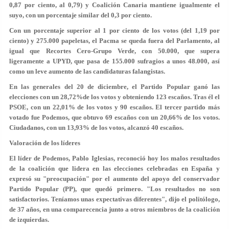
0,87 por ciento, al 0,79) y Coalición Canaria mantiene igualmente el
suyo, con un porcentaje similar del 0,3 por ciento.
Con un porcentaje superior al 1 por ciento de los votos (del 1,19 por
ciento) y 275.000 papeletas, el
Pacma
se queda fuera del Parlamento, al
igual que Recortes Cero-Grupo Verde, con 50.000, que supera
ligeramente a UPYD, que pasa de 155.000 sufragios a unos 48.000, así
como un leve aumento de las candidaturas falangistas.
En las generales del 20 de diciembre, el
Partido Popular
ganó las
elecciones con un 28,72%de los votos y obteniendo 123 escaños. Tras él el
PSOE
, con un 22,01% de los votos y 90 escaños. El tercer partido más
votado fue Podemos, que obtuvo 69 escaños con un 20,66% de los votos.
Ciudadanos
, con un 13,93% de los votos, alcanzó 40 escaños.
Valoración de los líderes
El líder de Podemos, Pablo Iglesias, reconoció hoy los malos resultados
de la coalición que lidera en las elecciones celebradas en España y
expresó su "preocupación" por el aumento del apoyo del conservador
Partido Popular (PP)
, que quedó primero. "Los resultados no son
satisfactorios. Teníamos unas expectativas diferentes", dijo el politólogo,
de 37 años, en una comparecencia junto a otros miembros de la coalición
de izquierdas.