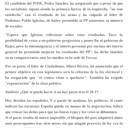
El candidato del PSOE, Pedro Sánchez, ha asegurado que a pesar de que
los socialistas siguen siendo la primera fuerza de la izquierda, "no está
satisfecho" con el resultado de las urnas y ha culpado al líder de
Podemos, Pablo Iglesias, de haber permitido al
PP
aumentar su número
de escaños.
"Espero que Iglesias reflexione sobre estos resultados. Tuvo la
posibilidad de votar a un gobierno progresista y poner fin al gobierno de
Rajoy, pero la intransigencia y el interés personal por encima del interés
general ha permitido mejorar los resultados del PP", ha dicho
Sánchez
en su comparecencia ante los medios en la sede de Ferraz.
Por su parte, el líder de Ciudadanos, Albert Rivera, ha anunciado que el
primer objetivo en esta legislatura será la reforma de la ley electoral y
ha asegurado que "el centro viene a quedarse". También ha exigido
"regeneración" de la clase política.
Análisis: ¿Qué se puede hacer si no hay pacto tras el 26-J?
Hoy deciden los españoles. Y a partir de mañana, los políticos. Si como
indican las encuestas España queda en manos de la negociación, habrá
que cruzar los dedos para que las líneas rojas y los vetos se difuminen.
Si el pacto resulta de nuevo imposible, el bloqueo del país adquirirá tintes
muy preocupantes tras siete meses sin que ningún proyecto de ley vea la