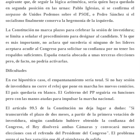
aspirante que, de seguir la lógica aritmética, sería quien haya quedado
en segunda posición en las urnas: Pablo Iglesias, si se confirma el
sorpasso
de Unidos Podemos sobre el PSOE, o Pedro Sánchez si el
socialismo finalmente conserva la hegemonía de la izquierda.
La
Constitución
no marca plazos para celebrar la sesión de investidura;
se limita a señalar el procedimiento para designar al candidato. Y lo que
es más importante, no aclara qué sucedería si ninguno de los líderes
aceptara acudir al Congreso para solicitar su confianza por no tener los
respaldos suficientes. España estaría abocada a unas terceras elecciones
pero, de facto, no podría activarlas.
Dificultades
En ese hipotético caso, el empantanamiento sería total. Si no hay sesión
de investidura no corre el reloj que pone en marcha los nuevos comicios.
El país quedaría en blanco. El Gobierno del PP seguiría en funciones
pero con las manos atadas para impulsar la marcha nacional.
El artículo 99.5 de la Constitución no deja lugar a dudas: "Si
transcurrido el plazo de dos meses, a partir de la primera votación de
investidura, ningún candidato hubiere obtenido la confianza del
Congreso, el Rey disolverá ambas Cámaras y convocará nuevas
elecciones con el refrendo del Presidente del Congreso". El problema
surge si no hay votación que dé el pistoletazo de salida.