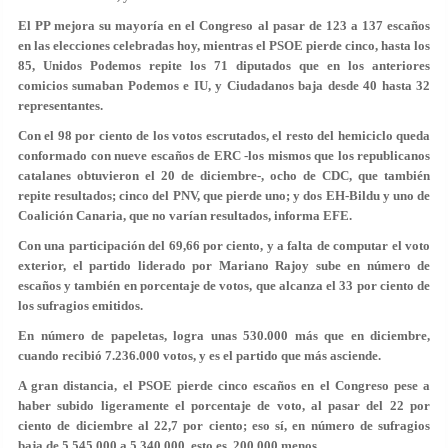
El PP mejora su mayoría en el Congreso al pasar de 123 a 137 escaños
en las elecciones celebradas hoy, mientras el PSOE pierde cinco, hasta los
85, Unidos Podemos repite los 71 diputados que en los anteriores
comicios sumaban Podemos e IU, y Ciudadanos baja desde 40 hasta 32
representantes.
Con el 98 por ciento de los votos escrutados, el resto del hemiciclo queda
conformado con nueve escaños de ERC -los mismos que los republicanos
catalanes obtuvieron el 20 de diciembre-, ocho de CDC, que también
repite resultados; cinco del PNV, que pierde uno; y dos EH-Bildu y uno de
Coalición Canaria
, que no varían resultados, informa EFE.
Con una participación del 69,66 por ciento, y a falta de computar el voto
exterior, el partido liderado por Mariano Rajoy sube en número de
escaños y también en porcentaje de votos, que alcanza el 33 por ciento de
los sufragios emitidos.
En número de papeletas, logra unas 530.000 más que en diciembre,
cuando recibió 7.236.000 votos, y es el partido que más asciende.
A gran distancia, el PSOE pierde cinco escaños en el
Congreso
pese a
haber subido ligeramente el porcentaje de voto, al pasar del 22 por
ciento de diciembre al 22,7 por ciento; eso sí, en número de sufragios
baja de 5.545.000 a 5.340.000, esto es, 200.000 menos.