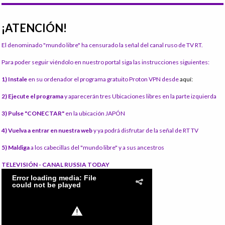
¡ATENCIÓN!
El denominado "mundo libre" ha censurado la señal del canal ruso de TV RT.
Para poder seguir viéndolo en nuestro portal siga las instrucciones siguientes:
1) Instale
en su ordenador el programa gratuito Proton VPN desde
aquí:
2) Ejecute el programa
y aparecerán tres Ubicaciones libres en la parte izquierda
3) Pulse "CONECTAR"
en la ubicación JAPÓN
4) Vuelva a entrar en nuestra web
y ya podrá disfrutar de la señal de RT TV
5) Maldiga
a los cabecillas del "mundo libre" y a sus ancestros
TELEVISIÓN - CANAL RUSSIA TODAY