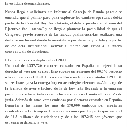
investidura desencadenante.
Nunca llegó a solicitarse un informe al
Consejo de Estado
porque se
entendía que el primer paso para explorar los caminos oportunos debía
partir de la
Casa del Rey
. No obstante, el debate jurídico en el seno del
Ejecutivo fue "intenso" y se llegó a plantear la posibilidad de que el
Congreso, previo acuerdo de las fuerzas parlamentarias, realizara una
declaración formal dando la investidura por desierta y fallida y, a partir
de ese acto institucional, activar el tic-tac con vistas a la nueva
convocatoria de elecciones.
El voto por correo duplica al del 20-D
Un total de 1.357.720 electores censados en España han ejercido su
derecho al voto por correo. Esto supone un aumento del 86,5% respecto
a los comicios del 20-D. El viernes, Correos tenía en custodia 1.291.131
sobres listos para la entrega hoy en sus colegios electorales. A lo largo de
la jornada de ayer e incluso de la de hoy irán llegando a la empresa
postal más sobres, todos con fecha máxima en el matasellos de 25 de
junio. Además de estos votos emitidos por electores censados en España,
llegarán a las mesas los más de 170.000 emitidos por españoles
residentes en el extranjero. En estas elecciones pueden participar un total
de 36,5 millones de ciudadanos y de ellos 197.245 son jóvenes que
estrenan su derecho a voto.