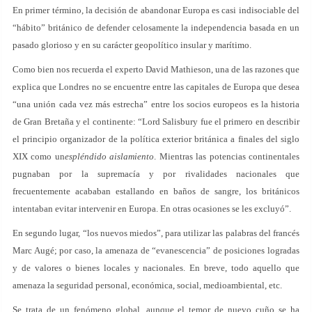
En primer término, la decisión de abandonar Europa es casi indisociable del
“hábito” británico de defender celosamente la independencia basada en un
pasado glorioso y en su carácter geopolítico insular y marítimo.
Como bien nos recuerda el experto David Mathieson, una de las razones que
explica que Londres no se encuentre entre las capitales de Europa que desea
“una unión cada vez más estrecha” entre los socios europeos es la historia
de Gran Bretaña y el continente: “Lord Salisbury fue el primero en describir
el principio organizador de la política exterior británica a finales del siglo
XIX como un
espléndido aislamiento
. Mientras las potencias continentales
pugnaban por la supremacía y por rivalidades nacionales que
frecuentemente acababan estallando en baños de sangre, los británicos
intentaban evitar intervenir en Europa. En otras ocasiones se les excluyó”.
En segundo lugar, “los nuevos miedos”, para utilizar las palabras del francés
Marc Augé; por caso, la amenaza de “evanescencia” de posiciones logradas
y de valores o bienes locales y nacionales. En breve, todo aquello que
amenaza la seguridad personal, económica, social, medioambiental, etc.
Se trata de un fenómeno global, aunque el temor de nuevo cuño se ha