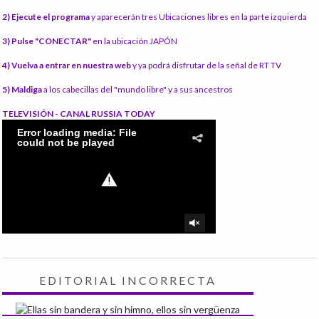
2) Ejecute el programa
y aparecerán tres Ubicaciones libres en la parte izquierda
3) Pulse "CONECTAR"
en la ubicación JAPÓN
4) Vuelva a entrar en nuestra web
y ya podrá disfrutar de la señal de RT TV
5) Maldiga
a los cabecillas del "mundo libre" y a sus ancestros
TELEVISIÓN - CANAL RUSSIA TODAY
EDITORIAL INCORRECTA