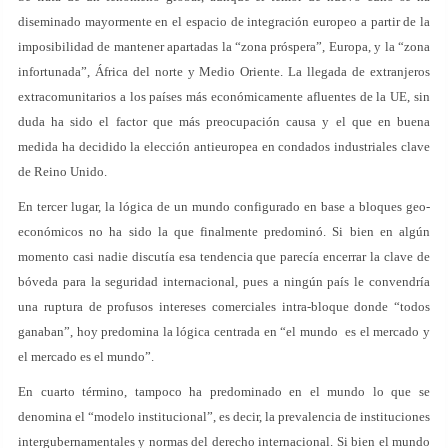
diseminado mayormente en el espacio de integración europeo a partir de la
imposibilidad de mantener apartadas la “zona próspera”, Europa, y la “zona
infortunada”, África del norte y Medio Oriente. La llegada de extranjeros
extracomunitarios a los países más económicamente afluentes de la UE, sin
duda ha sido el factor que más preocupación causa y el que en buena
medida ha decidido la elección antieuropea en condados industriales clave
de Reino Unido.
En tercer lugar, la lógica de un mundo configurado en base a bloques geo-
económicos no ha sido la que finalmente predominó. Si bien en algún
momento casi nadie discutía esa tendencia que parecía encerrar la clave de
bóveda para la seguridad internacional, pues a ningún país le convendría
una ruptura de profusos intereses comerciales intra-bloque donde “todos
ganaban”, hoy predomina la lógica centrada en “el mundo es el mercado y
el mercado es el mundo”.
En cuarto término, tampoco ha predominado en el mundo lo que se
denomina el “modelo institucional”, es decir, la prevalencia de instituciones
intergubernamentales y normas del derecho internacional. Si bien el mundo