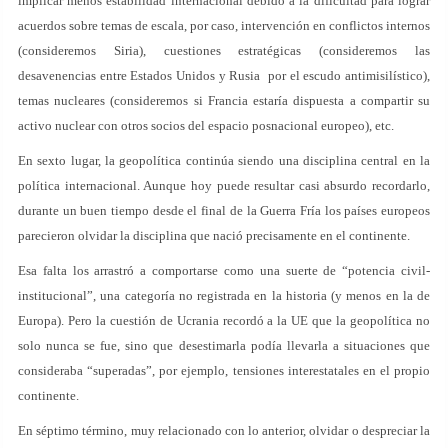
implicar menos estabilidad internacional debido a la dificultad para lograr
acuerdos sobre temas de escala, por caso, intervención en conflictos internos
(consideremos Siria), cuestiones estratégicas (consideremos las
desavenencias entre Estados Unidos y Rusia por el escudo antimisilístico),
temas nucleares (consideremos si Francia estaría dispuesta a compartir su
activo nuclear con otros socios del espacio posnacional europeo), etc.
En sexto lugar, la geopolítica continúa siendo una disciplina central en la
política internacional. Aunque hoy puede resultar casi absurdo recordarlo,
durante un buen tiempo desde el final de la Guerra Fría los países europeos
parecieron olvidar la disciplina que nació precisamente en el continente.
Esa falta los arrastró a comportarse como una suerte de “potencia civil-
institucional”, una categoría no registrada en la historia (y menos en la de
Europa). Pero la cuestión de Ucrania recordó a la UE que la geopolítica no
solo nunca se fue, sino que desestimarla podía llevarla a situaciones que
consideraba “superadas”, por ejemplo, tensiones interestatales en el propio
continente.
En séptimo término, muy relacionado con lo anterior, olvidar o despreciar la