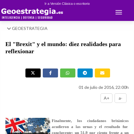
Ir a Versión Clásica o escritorio
Toggle 
GEOESTRATEGIA
El "Brexit" y el mundo: diez realidades para
reflexionar
01 de julio de 2016, 22:00h
A+
a-
Finalmente, los ciudadanos británicos
acudieron a las urnas y el resultado fue
concluyente: un 51,9 por ciento frente a un