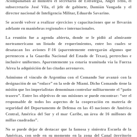
Acompañaban al ministro el secretario de Estrategia, Ángel Tello, el
subsecretario José Vila, el jefe de gabinete, Damián Vaugada y el
director nacional de Inteligencia Militar, Eduardo Savarino.
Se acordó volver a realizar ejercicios y capacitaciones que se llevarán
adelante en maniobras regionales e internacionales.
La reunión fue a agenda abierta, donde se le pidió al almirante
norteamericano un listado de requerimientos, entre los cuales se
desatacan los aviones F-16 (aparentemente entregarán algunos que
pertenecen a la Guardia Nacional del Estado de Texas), pertrechos e
inclusive uniformes. Aparentemente ya estaría tramitada vía la Fuerza
Aérea la adquisición de las citadas aeronaves.
Asimismo el vínculo de Argentina con el Comando Sur avanzó con la
designación de un “enlace” en la sede de Miami. Dicho Comando tiene la
misión que los imperialistas denominan controlar militarmente el “patio
trasero”. Entre los objetivos de sus misiones se puede encontrar: “ser el
responsable de todos los aspectos de la cooperación en materia de
seguridad del Departamento de Defensa en las 45 naciones de América
Central, América del Sur y el mar Caribe, un área de 16 millones de
millas cuadradas”.
No se puede dejar de destacar que la famosa y siniestra Escuela de la
Américas, con sede en su momento en la zona del Canal (territorio