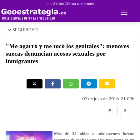
Ir a Versión Clásica o escritorio
Toggle 
SEGURIDAD
"Me agarró y me tocó los genitales": menores
suecas denuncian acosos sexuales por
inmigrantes
07 de julio de 2016, 21:00h
A+
a-
Más de 35 niñas y adolescentes fueron
víctimas de asaltos sexuales por parte de un