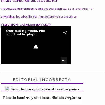
3) Pulse "CONECTAR"
en la ubicación JAPÓN
4) Vuelva a entrar en nuestra web
y ya podrá disfrutar de la señal de RT TV
5) Maldiga
a los cabecillas del "mundo libre" y a sus ancestros
TELEVISIÓN - CANAL RUSSIA TODAY
EDITORIAL INCORRECTA
Ellas sin bandera y sin himno, ellos sin vergüenza