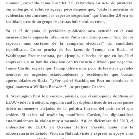
rumano', conocido como Guccifer 2.0, reivindicó ese acto de piratería.
Sin embargo, el rotativo agregó poco después que, "dada la ausencia de
evidencias convincentes, los expertos sospechan" que Guccifer 2.0 era en
realidad parte de un grupo de piratas informáticos rusos.
Ya el 17 de junio, el periódico publicaba otro artículo en el cual
mencionaba la supuesta relación de Putin con Trump como "uno de los
aspectos más curiosos de la campaña electoral" del candidato
republicano. Como prueba de los lazos de Trump con Rusia, el
Washington Post menciona, por ejemplo, el hecho de que en los 80 el
empresario y su familia viajaban con frecuencia a Moscú por negocios.
James Cardin sugiere que Trump difiere muy poco de los otros grandes
hombres de negocios estadounidenses y occidentales que buscan
oportunidades en Rusia. "¿Por qué el Washington Post no cuestiona de
igual manera a William Browder?", se pregunta Carden.
Al Washington Post le preocupa, además, que el embajador de Rusia en
EEUU viole la tradición, según la cual los diplomáticos de terceros países
deben mantenerse alejados de la política interna del país en el que
residen. Si existe tal tradición, manifiesta Carden, los diplomáticos
estadounidenses la violan muy a menudo. Así, en diciembre del 2013, el
embajador de EEUU en Ucrania, Jeffrey Payette, junto con la
subsecretaria de Estado, Victoria Nuland, visitó y expresó su apoyo a las