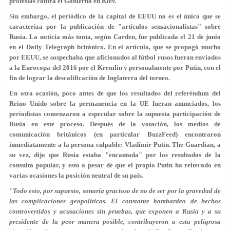
protestas contra el Gobierno en Kiev.
Sin embargo, el periódico de la capital de EEUU no es el único que se
caracteriza por la publicación de "artículos sensacionalistas" sobre
Rusia. La noticia más tonta, según Carden, fue publicada el 21 de junio
en el Daily Telegraph británico. En el artículo, que se propagó mucho
por EEUU, se sospechaba que aficionados al fútbol rusos fueran enviados
a la Eurocopa del 2016 por el Kremlin y personalmente por Putin, con el
fin de lograr la descalificación de Inglaterra del torneo.
En otra ocasión, poco antes de que los resultados del referéndum del
Reino Unido sobre la permanencia en la UE fueran anunciados, los
periodistas comenzaron a especular sobre la supuesta participación de
Rusia en este proceso. Después de la votación, los medios de
comunicación británicos (en particular BuzzFeed) encontraron
inmediatamente a la persona culpable: Vladímir Putin. The Guardian, a
su vez, dijo que Rusia estaba "encantada" por los resultados de la
consulta popular, y esto a pesar de que el propio Putin ha reiterado en
varias ocasiones la posición neutral de su país.
"Todo esto, por supuesto, sonaría gracioso de no de ser por la gravedad de
las complicaciones geopolíticas. El constante bombardeo de hechos
controvertidos y acusaciones sin pruebas, que exponen a Rusia y a su
presidente de la peor manera posible, contribuyeron a esta peligrosa