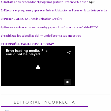
1) Instale
en su ordenador el programa gratuito Proton VPN desde
aquí:
2) Ejecute el programa
y aparecerán tres Ubicaciones libres en la parte izquierda
3) Pulse "CONECTAR"
en la ubicación JAPÓN
4) Vuelva a entrar en nuestra web
y ya podrá disfrutar de la señal de RT TV
5) Maldiga
a los cabecillas del "mundo libre" y a sus ancestros
TELEVISIÓN - CANAL RUSSIA TODAY
EDITORIAL INCORRECTA