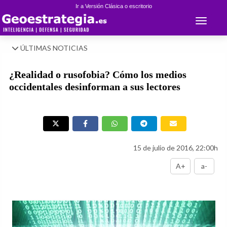
Ir a Versión Clásica o escritorio
Toggle 
ÚLTIMAS NOTICIAS
¿Realidad o rusofobia? Cómo los medios
occidentales desinforman a sus lectores
15 de julio de 2016, 22:00h
A+
a-