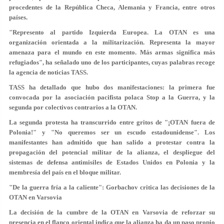
procedentes de la República Checa, Alemania y Francia, entre otros
países.
"Represento al partido Izquierda Europea. La OTAN es una
organización orientada a la militarización. Representa la mayor
amenaza para el mundo en este momento. Más armas significa más
refugiados", ha señalado uno de los participantes, cuyas palabras recoge
la agencia de noticias TASS.
TASS ha detallado que hubo dos manifestaciones: la primera fue
convocada por la asociación pacifista polaca Stop a la Guerra, y la
segunda por colectivos contrarios a la OTAN.
La segunda protesta ha transcurrido entre gritos de "¡OTAN fuera de
Polonia!" y "No queremos ser un escudo estadounidense". Los
manifestantes han admitido que han salido a protestar contra la
propagación del potencial militar de la alianza, el despliegue del
sistemas de defensa antimisiles de Estados Unidos en Polonia y la
membresía del país en el bloque militar.
"De la guerra fría a la caliente": Gorbachov critica las decisiones de la
OTAN en Varsovia
La decisión de la cumbre de la OTAN en Varsovia de reforzar su
presencia en el flanco oriental indica que la alianza ha da un paso propio