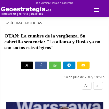
Ir a Versión Clásica o escritorio
Toggle 
ÚLTIMAS NOTICIAS
OTAN: La cumbre de la vergüenza. Su
cabecilla sentencia: "La alianza y Rusia ya no
son socios estratégicos"
10 de julio de 2016, 18:51h
A+
a-