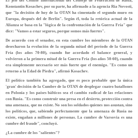
El jefe del Comité Internacional del Consejo de Federación de Rusia,
Konstantin Kosachev, por su parte, ha afirmado a la agencia Ria Novosti,
que "la decisión de hoy de la OTAN ha cimentado el segundo muro en
Europa, después del de Berlín". Según él, toda la retórica actual de la
Alianza se basa en la "lógica de la confrontación de la Guerra Fría" que
dice: "Vamos a estar seguros, porque somos más fuertes".
De acuerdo con el senador, en esta cumbre los miembros de la OTAN
desecharon la evolución de la segunda mitad del período de la Guerra
Fría (los años 70-80), cuando fue acordado el balance general, y
volvieron a la primera mitad de la Guerra Fría (los años 50-60), cuando
era simplemente necesario ser más fuerte que el enemigo. "Es como un
retorno a la Edad de Piedra", afirmó Kosachev.
El político también ha agregado, que es poco probable que la única
'gran' decisión de la Cumbre de la OTAN de desplegar cuatro batallones
en Polonia y los países bálticos sea el cambio radical de las relaciones
con Rusia. "Es como construir una presa en el desierto, protección contra
una amenaza, que no existe. No son los soldados quienes nos asustan, sino
los políticos, que, sabiendo perfectamente que la amenaza de Rusia no
existe, engañan a millones de personas. La cumbre de Varsovia es una
cumbre del fraude", concluyó.
¿La cumbre de los "salientes"?