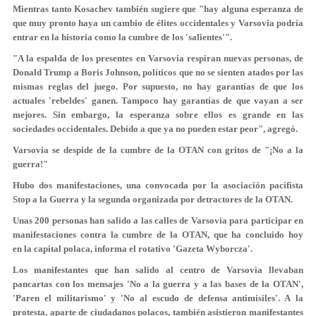
Mientras tanto Kosachev también sugiere que "hay alguna esperanza de
que muy pronto haya un cambio de élites occidentales y Varsovia podría
entrar en la historia como la cumbre de los 'salientes'".
"A la espalda de los presentes en Varsovia respiran nuevas personas, de
Donald Trump a Boris Johnson, políticos que no se sienten atados por las
mismas reglas del juego. Por supuesto, no hay garantías de que los
actuales 'rebeldes' ganen. Tampoco hay garantías de que vayan a ser
mejores. Sin embargo, la esperanza sobre ellos es grande en las
sociedades occidentales. Debido a que ya no pueden estar peor", agregó.
Varsovia se despide de la cumbre de la OTAN con gritos de "¡No a la
guerra!"
Hubo dos manifestaciones, una convocada por la asociación pacifista
Stop a la Guerra y la segunda organizada por detractores de la OTAN.
Unas 200 personas han salido a las calles de Varsovia para participar en
manifestaciones contra la cumbre de la OTAN, que ha concluido hoy
en la capital polaca, informa el rotativo 'Gazeta Wyborcza'.
Los manifestantes que han salido al centro de Varsovia llevaban
pancartas con los mensajes 'No a la guerra y a las bases de la OTAN',
'Paren el militarismo' y 'No al escudo de defensa antimisiles'. A la
protesta, aparte de ciudadanos polacos, también asistieron manifestantes