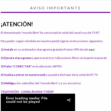
AVISO IMPORTANTE
¡ATENCIÓN!
El denominado "mundo libre" ha censurado la señal del canal ruso de TV RT.
Para poder seguir viéndolo en nuestro portal siga las instrucciones siguientes:
1) Instale
en su ordenador el programa gratuito Proton VPN desde
aquí:
2) Ejecute el programa
y aparecerán tres Ubicaciones libres en la parte izquierda
3) Pulse "CONECTAR"
en la ubicación JAPÓN
4) Vuelva a entrar en nuestra web
y ya podrá disfrutar de la señal de RT TV
5) Maldiga
a los cabecillas del "mundo libre" y a sus ancestros
TELEVISIÓN - CANAL RUSSIA TODAY