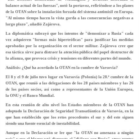
balance actual de las fuerzas", notó la portavoz, refiriéndose a los planes
de la OTAN sobre la instalación forzada del sistema antimisil en Europa.
"Al mismo tiempo hacen la vista gorda a las consecuencias negativas a
largo plazo", añadió Zajárova.
La diplomática subrayó que los intentos de "demonizar a Rusia" cada
vez adquieren "formas más hipertróficas" para justificar las medidas
aprobadas por la organización en el sector militar. Zajárova cree que
esa táctica sirve para distraer la atención pública del papel destructor de
la alianza, que provoca crisis y tensiones en diferentes partes del mundo.
Análisis: ¿Qué ha acordado la OTAN en la cumbre de Varsovia?
El 8 y el 9 de julio tuvo lugar en Varsovia (Polonia) la 28.ª cumbre de la
OTAN, que reunió a las delegaciones de los 28 países miembros y las 26
de los países socios, así como a representantes de la Unión Europea,
la ONU y el Banco Mundial.
En esta reunión de alto nivel los Estados miembros de la OTAN han
adoptado la Declaración de Seguridad Transatlántica de Varsovia, en la
que han establecido que los retos procedentes el sur y del este siguen
siendo una fuente esencial de inestabilidad.
Aunque en la Declaración se lee que "la OTAN no amenaza a ningún
país" y que el bloque está dispuesto al "diálogo con Rusia", otros puntos