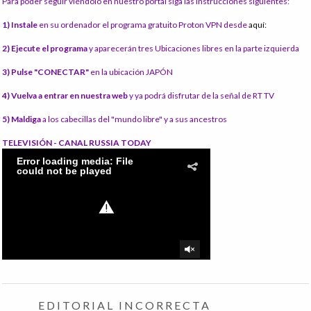
Para poder seguir viéndolo en nuestro portal siga las instrucciones siguientes:
1) Instale
en su ordenador el programa gratuito Proton VPN desde
aquí:
2) Ejecute el programa
y aparecerán tres Ubicaciones libres en la parte izquierda
3) Pulse "CONECTAR"
en la ubicación JAPÓN
4) Vuelva a entrar en nuestra web
y ya podrá disfrutar de la señal de RT TV
5) Maldiga
a los cabecillas del "mundo libre" y a sus ancestros
TELEVISIÓN - CANAL RUSSIA TODAY
EDITORIAL INCORRECTA