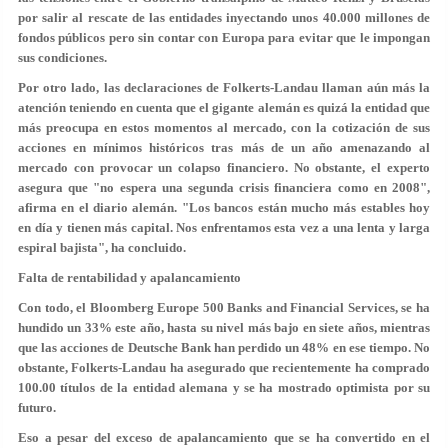
por salir al
rescate de las entidades
inyectando unos 40.000 millones de
fondos públicos pero sin contar con Europa para evitar que le impongan
sus condiciones.
Por otro lado, las declaraciones de Folkerts-Landau llaman aún más la
atención teniendo en cuenta que el gigante alemán es quizá la entidad que
más preocupa en estos momentos al mercado, con la cotización de sus
acciones en mínimos históricos tras más de un año amenazando al
mercado con
provocar un colapso financiero
. No obstante, el experto
asegura que "no espera una segunda crisis financiera como en 2008",
afirma en el diario alemán. "Los bancos están mucho más estables hoy
en día y tienen más capital. Nos enfrentamos esta vez a una lenta y larga
espiral bajista", ha concluido.
Falta de rentabilidad y apalancamiento
Con todo, el
Bloomberg Europe 500 Banks and Financial Services,
se ha
hundido un 33% este año, hasta su nivel más bajo en siete años, mientras
que las acciones de Deutsche Bank han perdido un 48% en ese tiempo. No
obstante, Folkerts-Landau ha asegurado que recientemente ha comprado
100.00 títulos de la entidad alemana y se ha mostrado optimista por su
futuro.
Eso a pesar del
exceso de apalancamiento
que se ha convertido en el