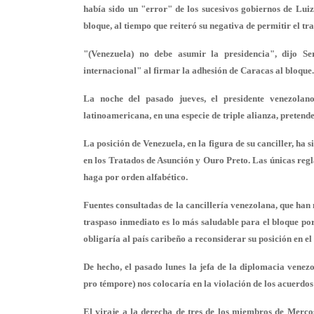
había sido un "error" de los sucesivos gobiernos de Lui
bloque, al tiempo que reiteró su negativa de permitir el tr
"(Venezuela) no debe asumir la presidencia", dijo S
internacional" al firmar la adhesión de Caracas al bloque.
La noche del pasado jueves, el presidente venezolan
latinoamericana, en una especie de triple alianza, preten
La posición de Venezuela, en la figura de su canciller, ha s
en los Tratados de Asunción y Ouro Preto. Las únicas regla
haga por orden alfabético.
Fuentes consultadas de la cancillería venezolana, que han
traspaso inmediato es lo más saludable para el bloque por
obligaría al país caribeño a reconsiderar su posición en e
De hecho, el pasado lunes la jefa de la diplomacia venezo
pro témpore) nos colocaría en la violación de los acuerdos
El viraje a la derecha de tres de los miembros de Merco