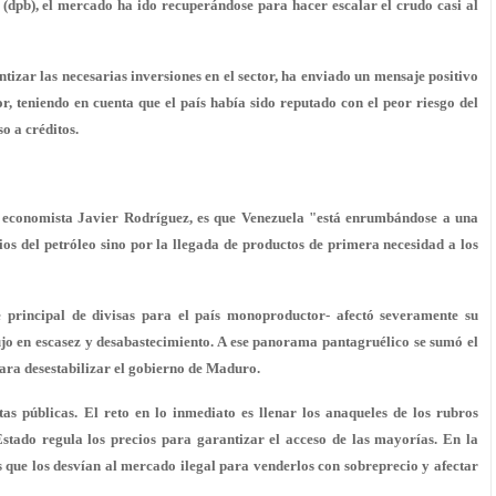
l (dpb), el mercado ha ido recuperándose para hacer escalar el crudo casi al
tizar las necesarias inversiones en el sector, ha enviado un mensaje positivo
, teniendo en cuenta que el país había sido reputado con el peor riesgo del
so a créditos.
el economista Javier Rodríguez, es que Venezuela "está enrumbándose a una
ios del petróleo sino por la llegada de productos de primera necesidad a los
te principal de divisas para el país monoproductor- afectó severamente su
jo en escasez y desabastecimiento. A ese panorama pantagruélico se sumó el
para desestabilizar el gobierno de Maduro.
as públicas. El reto en lo inmediato es llenar los anaqueles de los rubros
Estado regula los precios para garantizar el acceso de las mayorías. En la
 que los desvían al mercado ilegal para venderlos con sobreprecio y afectar