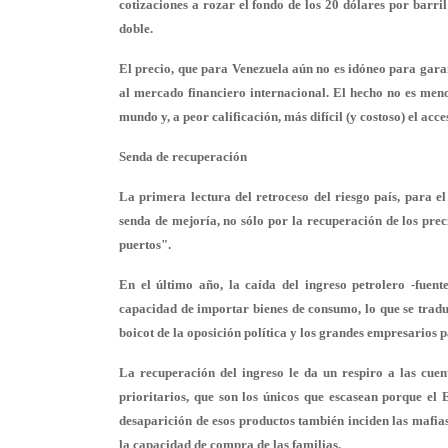
cotizaciones a rozar el fondo de los 20 dólares por barri
doble.
El precio, que para Venezuela aún no es idóneo para garan
al mercado financiero internacional. El hecho no es menor
mundo y, a peor calificación, más difícil (y costoso) el acce
Senda de recuperación
La primera lectura del retroceso del riesgo país, para 
senda de mejoría, no sólo por la recuperación de los prec
puertos".
En el último año, la caída del ingreso petrolero -fuen
capacidad de importar bienes de consumo, lo que se tradu
boicot de la oposición política y los grandes empresarios 
La recuperación del ingreso le da un respiro a las cuent
prioritarios, que son los únicos que escasean porque el 
desaparición de esos productos también inciden las mafias
la capacidad de compra de las familias.