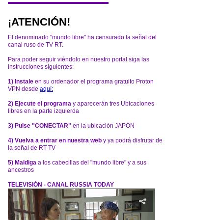
¡ATENCIÓN!
El denominado "mundo libre" ha censurado la señal del
canal ruso de TV RT.
Para poder seguir viéndolo en nuestro portal siga las
instrucciones siguientes:
1) Instale
en su ordenador el programa gratuito Proton
VPN desde
aquí:
2) Ejecute el programa
y aparecerán tres Ubicaciones
libres en la parte izquierda
3) Pulse "CONECTAR"
en la ubicación JAPÓN
4) Vuelva a entrar en nuestra web
y ya podrá disfrutar de
la señal de RT TV
5) Maldiga
a los cabecillas del "mundo libre" y a sus
ancestros
TELEVISIÓN - CANAL RUSSIA TODAY