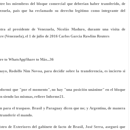
tre los miembros del bloque comercial que deberían haber transferido, de
ezuela, país que ha reclamado su derecho legítimo como integrante del
ra al presidente de Venezuela, Nicolás Maduro, durante una visita de
re (Venezuela), el 1 de julio de 2016 Carlos Garcia Rawlins Reuters
re to WhatsAppShare to Más...36
guayo, Rodolfo Nim Novoa, para decidir sobre la transferencia, es incierto si
 informó que "por el momento", no hay "una posición unánime" en el bloque
en siendo las mismas, refiere Informe21.
ón para el traspaso. Brasil y Paraguay dicen que no; y Argentina, de manera
 transferir el mando.
istro de Exteriores del gabinete de facto de Brasil, José Serra, aseguró que