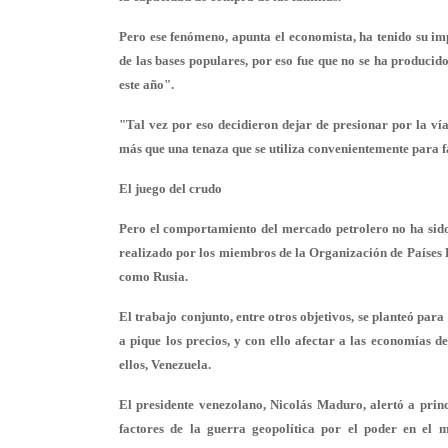
Pero ese fenómeno, apunta el economista, ha tenido su imp
de las bases populares, por eso fue que no se ha producid
este año".
"Tal vez por eso decidieron dejar de presionar por la vía
más que una tenaza que se utiliza convenientemente para fa
El juego del crudo
Pero el comportamiento del mercado petrolero no ha sido 
realizado por los miembros de la Organización de Países E
como Rusia.
El trabajo conjunto, entre otros objetivos, se planteó pa
a pique los precios, y con ello afectar a las economías d
ellos, Venezuela.
El presidente venezolano, Nicolás Maduro, alertó a prin
factores de la guerra geopolítica por el poder en el m