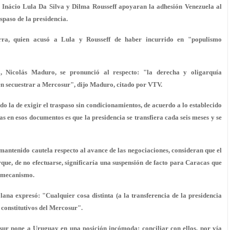
z Inácio Lula Da Silva y Dilma Rousseff apoyaran la adhesión Venezuela al
aspaso de la presidencia.
erra, quien acusó a Lula y Rousseff de haber incurrido en "populismo
o, Nicolás Maduro, se pronunció al respecto: "la derecha y oligarquía
den secuestrar a Mercosur", dijo Maduro, citado por VTV.
ido la de exigir el traspaso sin condicionamientos, de acuerdo a lo establecido
s en esos documentos es que la presidencia se transfiera cada seis meses y se
 mantenido cautela respecto al avance de las negociaciones, consideran que el
que, de no efectuarse, significaría una suspensión de facto para Caracas que
l mecanismo.
lana expresó: "Cualquier cosa distinta (a la transferencia de la presidencia
 constitutivos del Mercosur".
sur pone a Uruguay en una posición incómoda: conciliar con ellos, por vía