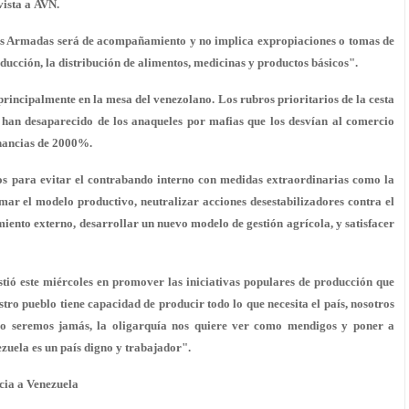
vista a AVN.
rzas Armadas será de acompañamiento y no implica expropiaciones o tomas de
ducción, la distribución de alimentos, medicinas y productos básicos".
 principalmente en la mesa del venezolano. Los rubros prioritarios de la cesta
, han desaparecido de los anaqueles por mafias que los desvían al comercio
anancias de 2000%.
zos para evitar el contrabando interno con medidas extraordinarias como la
ormar el modelo productivo, neutralizar acciones desestabilizadores contra el
iento externo, desarrollar un nuevo modelo de gestión agrícola, y satisfacer
stió este miércoles en promover las iniciativas populares de producción que
estro pueblo tiene capacidad de producir todo lo que necesita el país, nosotros
lo seremos jamás, la oligarquía nos quiere ver como mendigos y poner a
zuela es un país digno y trabajador".
cia a Venezuela