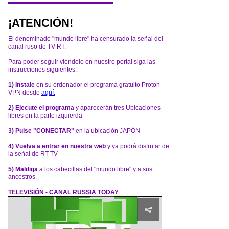
¡ATENCIÓN!
El denominado "mundo libre" ha censurado la señal del
canal ruso de TV RT.
Para poder seguir viéndolo en nuestro portal siga las
instrucciones siguientes:
1) Instale
en su ordenador el programa gratuito Proton
VPN desde
aquí:
2) Ejecute el programa
y aparecerán tres Ubicaciones
libres en la parte izquierda
3) Pulse "CONECTAR"
en la ubicación JAPÓN
4) Vuelva a entrar en nuestra web
y ya podrá disfrutar de
la señal de RT TV
5) Maldiga
a los cabecillas del "mundo libre" y a sus
ancestros
TELEVISIÓN - CANAL RUSSIA TODAY