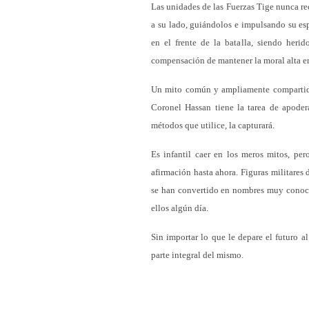
Las unidades de las Fuerzas Tige nunca re
a su lado, guiándolos e impulsando su es
en el frente de la batalla, siendo heri
compensación de mantener la moral alta en 
Un mito común y ampliamente compartido 
Coronel Hassan tiene la tarea de apodera
métodos que utilice, la capturará.
Es infantil caer en los meros mitos, pero
afirmación hasta ahora. Figuras militares
se han convertido en nombres muy conoci
ellos algún día.
Sin importar lo que le depare el futuro al
parte integral del mismo.