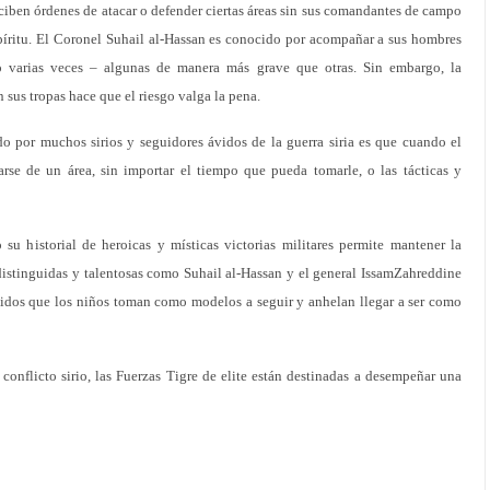
ciben órdenes de atacar o defender ciertas áreas sin sus comandantes de campo
píritu. El Coronel Suhail al-Hassan es conocido por acompañar a sus hombres
do varias veces – algunas de manera más grave que otras. Sin embargo, la
sus tropas hace que el riesgo valga la pena.
por muchos sirios y seguidores ávidos de la guerra siria es que cuando el
rse de un área, sin importar el tiempo que pueda tomarle, o las tácticas y
 su historial de heroicas y místicas victorias militares permite mantener la
 distinguidas y talentosas como Suhail al-Hassan y el general IssamZahreddine
dos que los niños toman como modelos a seguir y anhelan llegar a ser como
 conflicto sirio, las Fuerzas Tigre de elite están destinadas a desempeñar una