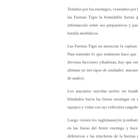
Temidos por los enemigos, venerados por lo
las Fuerzas Tigre la formidable fuerza q
información sobre sus preparativos y par
batalla mediáticos.
Las Fuerzas Tigre no anuncian la captura
Para entender lo que realmente hace que l
diversas facciones yihadistas, hay que ent
afirman en tres tipos de unidades: atacan
de asalto).
Los atacantes suicidas suelen ser ho
blindados hacia las líneas enemigas en e
equipos y vidas con sus vehículos cargado
Luego vienen los inghimassiyín (combatien
en las líneas del frente enemigo y hace
defensivas y las trincheras de la fuerza