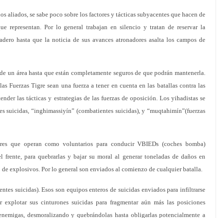
s aliados, se sabe poco sobre los factores y tácticas subyacentes que hacen de
ue representan. Por lo general trabajan en silencio y tratan de reservar la
adero hasta que la noticia de sus avances atronadores asalta los campos de
 de un área hasta que están completamente seguros de que podrán mantenerla.
as Fuerzas Tigre sean una fuerza a tener en cuenta en las batallas contra las
ender las tácticas y estrategias de las fuerzas de oposición. Los yihadistas se
tes suicidas, “inghimassiyín” (combatientes suicidas), y “muqtahimín”(fuerzas
mbres que operan como voluntarios para conducir VBIEDs (coches bomba)
l frente, para quebrarlas y bajar su moral al generar toneladas de daños en
 de explosivos. Por lo general son enviados al comienzo de cualquier batalla.
tes suicidas). Esos son equipos enteros de suicidas enviados para infiltrarse
r explotar sus cinturones suicidas para fragmentar aún más las posiciones
s enemigas, desmoralizando y quebrándolas hasta obligarlas potencialmente a