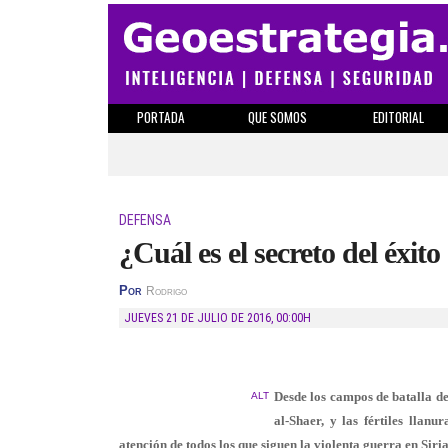
PORTADA
QUE SOMOS
EDITORIAL
DEFENSA
¿Cuál es el secreto del éxito
Por
Rodrigo
JUEVES 21 DE JULIO DE 2016
,
00:00H
Desde los campos de batalla de
ALT
al-Shaer, y las fértiles llan
atención de todos los que siguen la violenta guerra en Siria