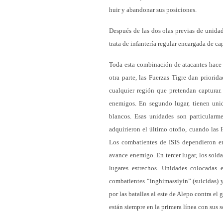
huir y abandonar sus posiciones.
Después de las dos olas previas de unidad
trata de infantería regular encargada de ca
Toda esta combinación de atacantes hace d
otra parte, las Fuerzas Tigre dan prior
cualquier región que pretendan capturar.
enemigos. En segundo lugar, tienen unid
blancos. Esas unidades son particularm
adquirieron el último otoño, cuando las F
Los combatientes de ISIS dependieron en
avance enemigo. En tercer lugar, los sold
lugares estrechos. Unidades colocadas
combatientes “inghimassiyín” (suicidas) 
por las batallas al este de Alepo contra el
están siempre en la primera línea con sus 