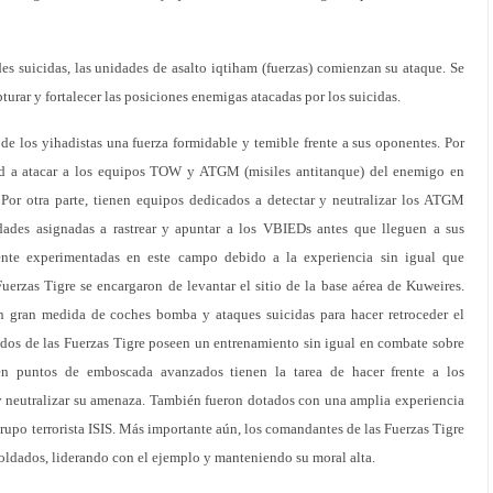
es suicidas, las unidades de asalto iqtiham (fuerzas) comienzan su ataque. Se
pturar y fortalecer las posiciones enemigas atacadas por los suicidas.
e los yihadistas una fuerza formidable y temible frente a sus oponentes. Por
idad a atacar a los equipos TOW y ATGM (misiles antitanque) del enemigo en
 Por otra parte, tienen equipos dedicados a detectar y neutralizar los ATGM
ades asignadas a rastrear y apuntar a los VBIEDs antes que lleguen a sus
ente experimentadas en este campo debido a la experiencia sin igual que
uerzas Tigre se encargaron de levantar el sitio de la base aérea de Kuweires.
 gran medida de coches bomba y ataques suicidas para hacer retroceder el
ados de las Fuerzas Tigre poseen un entrenamiento sin igual en combate sobre
 en puntos de emboscada avanzados tienen la tarea de hacer frente a los
y neutralizar su amenaza. También fueron dotados con una amplia experiencia
 grupo terrorista ISIS. Más importante aún, los comandantes de las Fuerzas Tigre
soldados, liderando con el ejemplo y manteniendo su moral alta.