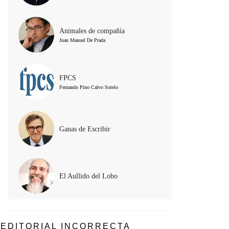
Animales de compañía
Juan Manuel De Prada
FPCS
Fernando Pino Calvo Sotelo
Ganas de Escribir
El Aullido del Lobo
EDITORIAL INCORRECTA