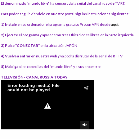
El denominado "mundo libre" ha censurado la señal del canal ruso de TV RT.
Para poder seguir viéndolo en nuestro portal siga las instrucciones siguientes:
1) Instale
en su ordenador el programa gratuito Proton VPN desde
aquí:
2) Ejecute el programa
y aparecerán tres Ubicaciones libres en la parte izquierda
3) Pulse "CONECTAR"
en la ubicación JAPÓN
4) Vuelva a entrar en nuestra web
y ya podrá disfrutar de la señal de RT TV
5) Maldiga
a los cabecillas del "mundo libre" y a sus ancestros
TELEVISIÓN - CANAL RUSSIA TODAY