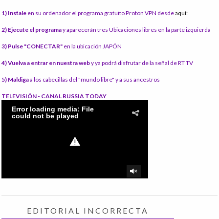
1) Instale
en su ordenador el programa gratuito Proton VPN desde
aquí:
2) Ejecute el programa
y aparecerán tres Ubicaciones libres en la parte izquierda
3) Pulse "CONECTAR"
en la ubicación JAPÓN
4) Vuelva a entrar en nuestra web
y ya podrá disfrutar de la señal de RT TV
5) Maldiga
a los cabecillas del "mundo libre" y a sus ancestros
TELEVISIÓN - CANAL RUSSIA TODAY
EDITORIAL INCORRECTA