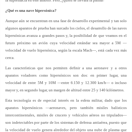
la supremacía en este ámbito. Pero, ¿quién se llevará la palma?
¿Qué es una nave hipersónica?
Aunque aún se encuentran en una fase de desarrollo experimental y tan solo
algunos aparatos de prueba han surcado los cielos, el desarrollo de las naves
hipersónicas avanza a grandes pasos y, la posibilidad de que veamos en el
futuro próximo un avión cuya velocidad estándar sea mayor a 5M —
velocidad de vuelo hipersónica, según la escala Mach—, está cada vez más
cerca.
Las características que nos permiten definir a una aeronave y a otros
aparatos voladores como hipersónicos son dos: en primer lugar, una
velocidad de entre 5M y 10M —entre 6.150 y 12.300 km/h— o incluso
mayor y, en segundo lugar, un margen de altitud entre 25 y 140 kilómetros.
Esta tecnología es de especial interés en la esfera militar, dado que los
aparatos hipersónicos —aeronaves, pero también misiles balísticos
intercontinentales, misiles de crucero y vehículos aéreos no tripulados—
son indetectables por parte de los sistemas de defensa antiaérea, puesto que
la velocidad de vuelo genera alrededor del objeto una nube de plasma que