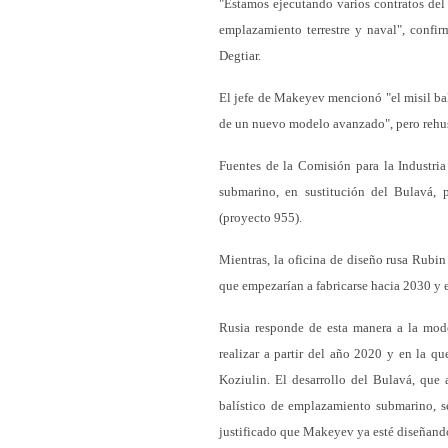
"Estamos ejecutando varios contratos del 
emplazamiento terrestre y naval", confir
Degtiar.
El jefe de Makeyev mencionó "el misil bal
de un nuevo modelo avanzado", pero rehusó
Fuentes de la Comisión para la Industria
submarino, en sustitución del Bulavá, p
(proyecto 955).
Mientras, la oficina de diseño rusa Rubin
que empezarían a fabricarse hacia 2030 y en
Rusia responde de esta manera a la mode
realizar a partir del año 2020 y en la q
Koziulin. El desarrollo del Bulavá, que 
balístico de emplazamiento submarino, se
justificado que Makeyev ya esté diseñando