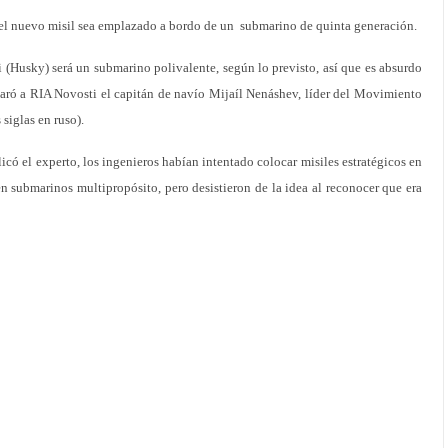
 el nuevo misil sea emplazado a bordo de un submarino de quinta generación.
 (Husky) será un submarino polivalente, según lo previsto, así que es absurdo
eclaró a RIA Novosti el capitán de navío Mijaíl Nenáshev, líder del Movimiento
siglas en ruso).
icó el experto, los ingenieros habían intentado colocar misiles estratégicos en
en submarinos multipropósito, pero desistieron de la idea al reconocer que era