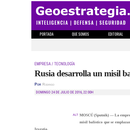
PORTADA
QUE SOMOS
EDITORIAL
EMPRESA / TECNOLOGÍA
Rusia desarrolla un misil b
Por
Rodrigo
DOMINGO 24 DE JULIO DE 2016
,
22:00H
MOSCÚ (Sputnik) — La empresa
ALT
misil balístico que se emplaza
Izvestia.