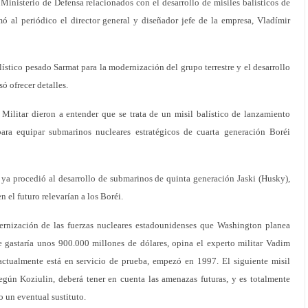
Ministerio de Defensa relacionados con el desarrollo de misiles balísticos de
mó al periódico el director general y diseñador jefe de la empresa, Vladímir
ístico pesado Sarmat para la modernización del grupo terrestre y el desarrollo
 ofrecer detalles.
 Militar dieron a entender que se trata de un misil balístico de lanzamiento
ara equipar submarinos nucleares estratégicos de cuarta generación Boréi
 ya procedió al desarrollo de submarinos de quinta generación Jaski (Husky),
 el futuro relevarían a los Boréi.
rnización de las fuerzas nucleares estadounidenses que Washington planea
ue gastaría unos 900.000 millones de dólares, opina el experto militar Vadim
actualmente está en servicio de prueba, empezó en 1997. El siguiente misil
gún Koziulin, deberá tener en cuenta las amenazas futuras, y es totalmente
 un eventual sustituto.