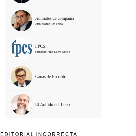
Animales de compañía
Juan Manuel De Prada
FPCS
Fernando Pino Calvo Sotelo
Ganas de Escribir
El Aullido del Lobo
EDITORIAL INCORRECTA