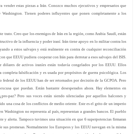
a vender estas piezas a Irán. Conozco muchos ejecutivos y empresarios que
de Washington. Tienen poderes influyentes que ponen completamente a los
te trato. Creo que los enemigos de Irán en la región, como Arabia Saudí, están
uctivo de la influencia y poder iraní. Irán tiene apoyo en lo militar contra los
oyando a estos salvajes y está realmente en contra de cualquier reconciliación
 con que EEUU pudiera cooperar con Irán para derrotar a esos salvajes del ISIS.
 dólares de activos iraníes están todavía congelados por los EEUU. Ellos
na completa falsificación y es usada por propósitos de guerra psicológica. Los
rno federal de los EEUU han de ser retornados por decisión de la GCPOA. Pero
 excusa que puedan. Están bastante desesperados ahora. Hay elementos en
¿pro-paz? Pero sus voces están siendo silenciadas por aquellos halcones y
ido una cosa de los conflictos de medio oriente. Este es el grito de un imperio
 Washington no representa al país, representan a grandes bancos. El pueblo
e y alerta. Tampoco tuvimos una situación en que 6 superpotencias firmaran
e de sus promesas. Normalmente los Europeos y los EEUU navegan en la misma