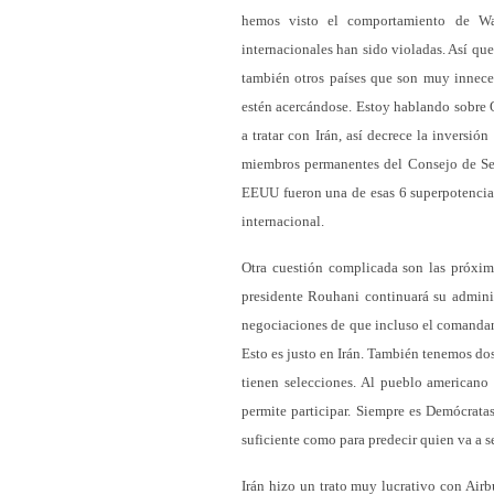
hemos visto el comportamiento de Wa
internacionales han sido violadas. Así que
también otros países que son muy innece
estén acercándose. Estoy hablando sobre Q
a tratar con Irán, así decrece la inversi
miembros permanentes del Consejo de Se
EEUU fueron una de esas 6 superpotencias,
internacional.
Otra cuestión complicada son las próxim
presidente Rouhani continuará su admini
negociaciones de que incluso el comandan
Esto es justo en Irán. También tenemos do
tienen selecciones. Al pueblo americano
permite participar. Siempre es Demócrata
suficiente como para predecir quien va a se
Irán hizo un trato muy lucrativo con Air