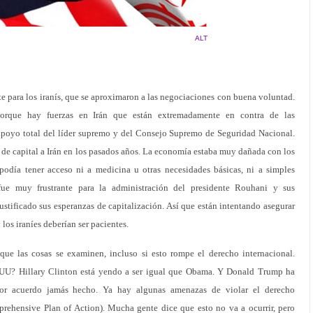
ALT
te para los iranís, que se aproximaron a las negociaciones con buena voluntad.
porque hay fuerzas en Irán que están extremadamente en contra de las
apoyo total del líder supremo y del Consejo Supremo de Seguridad Nacional.
de capital a Irán en los pasados años. La economía estaba muy dañada con los
podía tener acceso ni a medicina u otras necesidades básicas, ni a simples
fue muy frustrante para la administración del presidente Rouhani y sus
ustificado sus esperanzas de capitalización. Así que están intentando asegurar
 los iraníes deberían ser pacientes.
e las cosas se examinen, incluso si esto rompe el derecho internacional.
EUU? Hillary Clinton está yendo a ser igual que Obama. Y Donald Trump ha
eor acuerdo jamás hecho. Ya hay algunas amenazas de violar el derecho
rehensive Plan of Action). Mucha gente dice que esto no va a ocurrir, pero