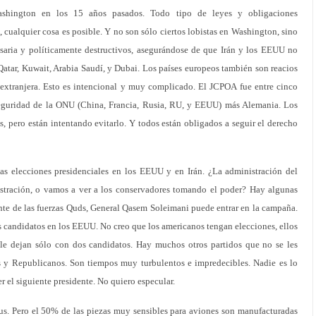
shington en los 15 años pasados. Todo tipo de leyes y obligaciones
, cualquier cosa es posible. Y no son sólo ciertos lobistas en Washington, sino
saria y políticamente destructivos, asegurándose de que Irán y los EEUU no
atar, Kuwait, Arabia Saudí, y Dubai. Los países europeos también son reacios
ón extranjera. Esto es intencional y muy complicado. El JCPOA fue entre cinco
guridad de la ONU (China, Francia, Rusia, RU, y EEUU) más Alemania. Los
 pero están intentando evitarlo. Y todos están obligados a seguir el derecho
as elecciones presidenciales en los EEUU y en Irán. ¿La administración del
stración, o vamos a ver a los conservadores tomando el poder? Hay algunas
te de las fuerzas Quds, General Qasem Soleimani puede entrar en la campaña.
s candidatos en los EEUU. No creo que los americanos tengan elecciones, ellos
 le dejan sólo con dos candidatos. Hay muchos otros partidos que no se les
s y Republicanos. Son tiempos muy turbulentos e impredecibles. Nadie es lo
r el siguiente presidente. No quiero especular.
bus. Pero el 50% de las piezas muy sensibles para aviones son manufacturadas