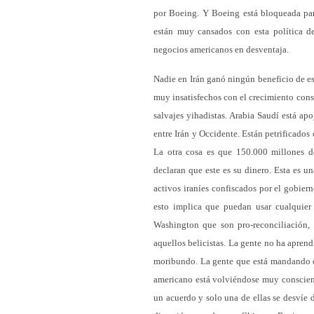
por Boeing. Y Boeing está bloqueada par
están muy cansados con esta política 
negocios americanos en desventaja.
Nadie en Irán ganó ningún beneficio de es
muy insatisfechos con el crecimiento constr
salvajes yihadistas. Arabia Saudí está ap
entre Irán y Occidente. Están petrificados
La otra cosa es que 150.000 millones de
declaran que este es su dinero. Esta es u
activos iraníes confiscados por el gobie
esto implica que puedan usar cualquier
Washington que son pro-reconciliación, 
aquellos belicistas. La gente no ha aprend
moribundo. La gente que está mandando en
americano está volviéndose muy conscient
un acuerdo y solo una de ellas se desví