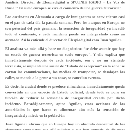
Análisis: Director de Elespiadigital a SPUTNIK RADIO – La Voz de
Rusia: “En suelo europeo se vive el comienzo de una guerra terrorista”
Los asesinatos en Alemania a cargo de inmigrantes se convirtieron casi
en el pan de cada día la pasada semana. Pero los ataques en Europa no
son potestad del país germano, la sensación de inseguridad ya invadió
todo el continente, y cada incidente puede ser interpretado como un
atentado. Así lo entiende el director de
Elespiadigital.com
Juan Aguilar.
El analista va más allá y hace un diagnóstico: “se debe asumir que hay
un estado de guerra terrorista en suelo europeo”. Y ello explica que
inmediatamente después de cada incidente, sea o no un atentado
terrorista, se implante una suerte de “Estado de excepción” en la zona: se
cortan las comunicaciones, los medios de transporte, se desalojan las
calles, se manda a la gente a sus casas, se cancelan eventos.
Es decir, la ciudad donde se produce el incidente, inmediatamente queda
convertida en una especie de Estado policial, donde todo se pone en
función de reducir la sensación de inseguridad creada por dicho
incidente. Paradójicamente, opina Aguilar, estas acciones de las
autoridades lo que hacen es alimentar aún más la sensación de
inseguridad y miedo en la población.
Juan Aguilar afirma que en Europa hay un absoluto descontrol de los
elementos terroristas que allí pululan y que han entrado de diversas