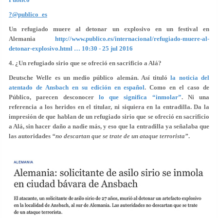
?@publico_es
Un refugiado muere al detonar un explosivo en un festival en
Alemania
http://www.publico.es/internacional/refugiado-muere-al-
detonar-explosivo.html …
10:30 - 25 jul 2016
4. ¿Un refugiado sirio que se ofreció en sacrificio a Alá?
Deutsche Welle es un medio público alemán. Así tituló
la noticia del
atentado de Ansbach en su edición en español
. Como en el caso de
Público, parecen desconocer
lo que significa “inmolar”
.
Ni una
referencia a los heridos en el titular, ni siquiera en la entradilla.
Da la
impresión de que hablan de un refugiado sirio que se ofreció en sacrificio
a Alá, sin hacer daño a nadie más, y eso que la entradilla ya señalaba que
las autoridades
“no descartan que se trate de un ataque terrorista”
.