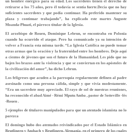
un hombre
enérgico
para su edad. Los sacerdotes tienen el derecho de
retirarse a los 75 años, pero él todavía se sentía fuerte.Decía que no hay
suficientes sacerdotes y que podía continuar. Ha preferido mantener su
plaza y continuar trabajando”, ha explicado este martes Auguste
Moanda-Phuati, el párroco titular de la Iglesia.
El arzobispo de Rouen, Dominique Lebrun, se encontraba en Polonia
cuando ha ocurrido el ataque. Pero ha comunicado ya su intención de
volver a Francia esta misma tarde. “La Iglesia Católica no puede tomar
otras armas que la oración y la fraternidad entre los hombres. Dejo aquí
a cientos de jóvenes que son el futuro de la Humanidad. Les pido que no
bajen los brazos ante la violencia y que se conviertan en los apóstoles de
la civilización del amor”, ha dicho Lebrun.
Los feligreses que acuden a la parroquia regularmente definen al padre
asesinado como una persona cálida, simple y que vivía modestamente.
“Era un sacerdote muy apreciado. El rayo de sol de nuestras reuniones,
ha reconocido el abad Aimé - Rémi Mputu Amba , pastor de Sotteville -lès
-Rouen .
5 ejemplos de titulares manipulados para que un atentado islamista no lo
parezca
El domingo hubo dos atentados
reivindicados por el Estado Islámico
en
Reutlingen y Ansbach y Reutlingen
, Alemania, en el primero de los cuales