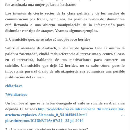
fue asesinada una mujer polaca a hachazos.
Los intentos de cierto sector de la clase política y de los medios de
comunicación por frenar, como sea, los posibles brotes de islamofobia
está llevando a
una abierta manipulación de la información para
disimular este tipo de ataques.
Veamos algunos ejemplos.
1. Un suicidio que, no se sabe cómo, provocó heridos
Sobre el atentado de Ansbach, el diario de Ignacio Escolar omitió la
palabra “atentado”, eludió toda referencia al terrorismo y centró el caso
en el terrorista, hablando de sus motivaciones para cometer un
suicidio.
Un suicidio que dejó 12 heridos, no se sabe cómo
, pues lo
importante para el diario de ultraizquierda era comunicar una posible
justificación del crimen.
eldiario.es
?@eldiarioes
Un hombre al que se le había denegado el asilo se suicida en Alemania
dejando 12 heridos
http://www.eldiario.es/internacional/heridos-estallar-
artefacto-explosivo-Alemania_0_541045895.html …
pic.twitter.com/ICJDhRTIAz
07:54 - 25 jul 2016
2. ¿Un nuevo caso de violencia contra las mujeres?