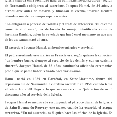
iglesia situada en la localidad gala de Saint-Etienne-du-Rouvray (región
de Normandía) obligaron al sacerdote, Jacques Hamel, de 84 años, a
arrodillarse antes de matarlo y filmaron la escena, informa Reuters
citando a una de las monjas supervivientes.
"Lo obligaron a ponerse de rodillas y él trató de defenderse. Así es como
comenzó el drama", ha declarado la monja, identificada como la
hermana Danielle, quien ha revelado que huyó en el momento en que uno
de los atacantes mató al cura.
El sacerdote Jacques Hamel, un hombre enérgico y servicial
El
padre asesinado
este martes en Francia era, según quienes le conocían,
“
un hombre bueno
, siempre al servicio de los demás y con un
carisma
sincero
”.
Jacques Hamel
, de 86 años, continuaba oficiando ceremonias
pese a que se podía haber retirado hace varios años.
Hamel nació en 1930 en Darnétal, en Seine-Maritime, dentro del
departamento de Normandía. Se ordenó sacerdote en 1958, cuando tenía
28 años. En 2008 llegó a lo que se conoce como
‘jubilación de oro’
,
cincuenta años al servicio de la Iglesia.
Jacques Hamel
se encontraba sustituyendo al párroco titular de la iglesia
de Saint-Etienne-du-Rouvray este martes cuando ha ocurrido el ataque
terrorista. “En mi ausencia, es él quien hace los oficios de la Iglesia. Es