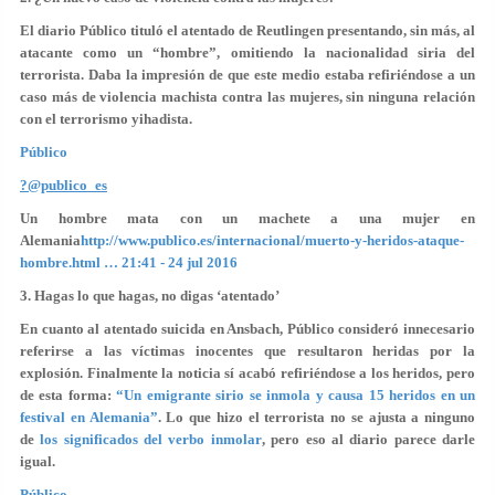
El diario Público tituló el atentado de Reutlingen presentando, sin más, al
atacante como un “hombre”,
omitiendo la nacionalidad siria del
terrorista
. Daba la impresión de que este medio estaba refiriéndose a un
caso más de violencia machista contra las mujeres, sin ninguna relación
con el terrorismo yihadista.
Público
?@publico_es
Un hombre mata con un machete a una mujer en
Alemania
http://www.publico.es/internacional/muerto-y-heridos-ataque-
hombre.html …
21:41 - 24 jul 2016
3. Hagas lo que hagas, no digas ‘atentado’
En cuanto al atentado suicida en Ansbach, Público consideró innecesario
referirse a las víctimas inocentes que resultaron heridas por la
explosión. Finalmente la noticia sí acabó refiriéndose a los heridos, pero
de esta forma:
“Un emigrante sirio se inmola y causa 15 heridos en un
festival en Alemania”
. Lo que hizo el terrorista no se ajusta a ninguno
de
los significados del verbo inmolar
, pero eso al diario parece darle
igual.
Público