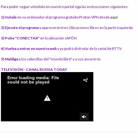
Para poder seguir viéndolo en nuestro portal siga las instrucciones siguientes:
1) Instale
en su ordenador el programa gratuito Proton VPN desde
aquí:
2) Ejecute el programa
y aparecerán tres Ubicaciones libres en la parte izquierda
3) Pulse "CONECTAR"
en la ubicación JAPÓN
4) Vuelva a entrar en nuestra web
y ya podrá disfrutar de la señal de RT TV
5) Maldiga
a los cabecillas del "mundo libre" y a sus ancestros
TELEVISIÓN - CANAL RUSSIA TODAY