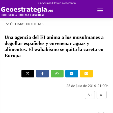
Ir a Versión Clásica o escritorio
Toggle 
ÚLTIMAS NOTICIAS
Una agencia del EI anima a los musulmanes a
degollar españoles y envenenar aguas y
alimentos. El wahabismo se quita la careta en
Europa
28 de julio de 2016, 21:00h
A+
a-