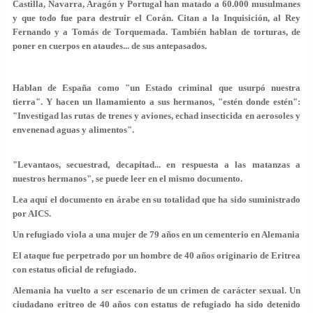
Castilla, Navarra, Aragón y Portugal han matado a 60.000 musulmanes
y que todo fue para destruir el Corán. Citan a la Inquisición, al Rey
Fernando y a Tomás de Torquemada. También hablan de torturas, de
poner en cuerpos en ataudes... de sus antepasados.
Hablan de España como "un Estado criminal que usurpó nuestra
tierra".
Y hacen un llamamiento a sus hermanos, "estén donde estén":
"Investigad las rutas de trenes y aviones, echad insecticida en aerosoles y
envenenad aguas y alimentos".
"Levantaos, secuestrad, decapitad... en respuesta a las matanzas a
nuestros hermanos", se puede leer en el mismo documento.
Lea aquí el documento en árabe en su totalidad que ha sido suministrado
por AICS.
Un refugiado viola a una mujer de 79 años en un cementerio en Alemania
El ataque fue perpetrado por un hombre de 40 años originario de Eritrea
con estatus oficial de refugiado.
Alemania ha vuelto a ser escenario de un crimen de carácter sexual. Un
ciudadano eritreo de 40 años con estatus de refugiado ha sido detenido