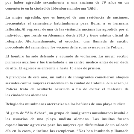
por haber agredido sexualmente a una anciana de 79 años en un
cementerio en la ciudad de Ibbenburen, informa 'Bild'.
La mujer agredida, que es huésped de una residencia de ancianos,
frecuentaba el cementerio habitualmente para llorar a su hermana
fallecida. Al regresar de una de las visitas, la anciana fue agredida por el
individuo, que reside en Alemania desde 2013 y tiene estatus oficial de
refugiado. Afortunadamente, al escuchar una llamada de auxilio
procedente del cementerio los vecinos de la zona avisaron a la Policía.
El hombre ha sido detenido y acusado de violación. La mujer recibió
primeros auxilios y fue trasladada a un centro médico antes de ser dada
de alta. El agresor se enfrenta a hasta 15 años de prisión.
A principios de este año, un millar de inmigrantes cometieron ataques
sexuales contra mujeres residentes en la ciudad de Colonia. A la sazón, la
Policía trató de ocultarlo ocurrido a fin de evitar el malestar de
los ciudadanos alemanes.
Refugiados musulmanes aterrorizan a los bañistas de una playa nudista
Al grito de “Alá Akbar”, un grupo de inmigrantes musulmanes insultó a
los usuarios de una playa nudista alemana. Los insultos fueron
especialmente agresivos para las mujeres que disfrutaban de un soleado
día en la costa, e incluso las escupieron. “Nos han insultado y llamado