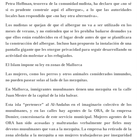
Petra Hoffman, tesorera de la comunidad nudista, ha declaro que «no sé
si es prudente construir aquí el albergue», a lo que las autoridades
locales han respondido que «no hay otra alternativa».
Los nudistas se quejan de que el albergue no va a ser utilizado en los
meses de verano, y no entienden que se les prohíba bañarse desnudos ya
que ellos están establecidos en el lugar desde antes de que se planificara
la construcción del albergue. Incluso han propuesto la instalación de una
pantalla gigante que les otorgue privacidad para seguir desarrollando su
actividad sin molestar a los refugiados.
El Islam impone su ley en zonas de Mallorca
Las mujeres, como los perros y otros animales considerados inmundos,
no pueden pasear solas al lado de las mezquitas.
En Mallorca, inmigrantes musulmanes tienen una mezquita en la calle
Juan Mestre de la capital de la isla balear.
Esta isla “pertenece” al Al-Andalus en el imaginario colectivo de los
musulmanes, y en las calles hay agentes de la ORA, de la empresa
Domier, concesionaria de este servicio municipal. Mujeres agentes de la
ORA han sido acosadas y maltratadas verbalmente por fieles muy
devotos musulmanes que van a la mezquita. La empresa ha retirado de la
zona aledaña a la mezquita a sus mujeres trabajadoras por inseguridad