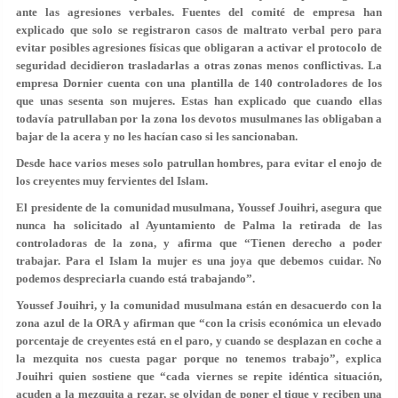
ante las agresiones verbales. Fuentes del comité de empresa han
explicado que solo se registraron casos de maltrato verbal pero para
evitar posibles agresiones físicas que obligaran a activar el protocolo de
seguridad decidieron trasladarlas a otras zonas menos conflictivas. La
empresa Dornier cuenta con una plantilla de 140 controladores de los
que unas sesenta son mujeres. Estas han explicado que cuando ellas
todavía patrullaban por la zona los devotos musulmanes las obligaban a
bajar de la acera y no les hacían caso si les sancionaban.
Desde hace varios meses solo patrullan hombres, para evitar el enojo de
los creyentes muy fervientes del Islam.
El presidente de la comunidad musulmana, Youssef Jouihri, asegura que
nunca ha solicitado al Ayuntamiento de Palma la retirada de las
controladoras de la zona, y afirma que “Tienen derecho a poder
trabajar. Para el Islam la mujer es una joya que debemos cuidar. No
podemos despreciarla cuando está trabajando”.
Youssef Jouihri, y la comunidad musulmana están en desacuerdo con la
zona azul de la ORA y afirman que “con la crisis económica un elevado
porcentaje de creyentes está en el paro, y cuando se desplazan en coche a
la mezquita nos cuesta pagar porque no tenemos trabajo”, explica
Jouihri quien sostiene que “cada viernes se repite idéntica situación,
acuden a la mezquita a rezar, se olvidan de poner el tique y reciben una