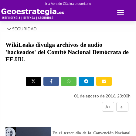
Ir a Versión Clásica o escritorio
Toggle 
SEGURIDAD
WikiLeaks divulga archivos de audio
'hackeados' del Comité Nacional Demócrata de
EE.UU.
01 de agosto de 2016, 23:00h
A+
a-
En el tercer día de la Convención Nacional