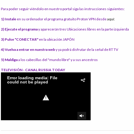
Para poder seguir viéndolo en nuestro portal siga las instrucciones siguientes:
1) Instale
en su ordenador el programa gratuito Proton VPN desde
aquí:
2) Ejecute el programa
y aparecerán tres Ubicaciones libres en la parte izquierda
3) Pulse "CONECTAR"
en la ubicación JAPÓN
4) Vuelva a entrar en nuestra web
y ya podrá disfrutar de la señal de RT TV
5) Maldiga
a los cabecillas del "mundo libre" y a sus ancestros
TELEVISIÓN - CANAL RUSSIA TODAY