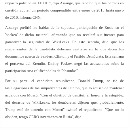
impacto político en EE.UU.", dijo Assange, que recordó que los correos en
cuestión cubren un período comprendido entre enero de 2015 hasta mayo
de 2016, informa CNN.
Assange prefirió no hablar de la supuesta participación de Rusia en el
'hackeo' de dicho material, afirmando que no revelará sus fuentes para
garantizar la seguridad de WikiLeaks. En este sentido, dijo que los
simpatizantes de la candidata deberían centrarse en lo que dicen los
documentos acerca de Sanders, Clinton y el Partido Demócrata. Esta semana
el portavoz del Kremlin, Dmitry Peskov, negó las acusaciones sobre la
participación rusa calificándolas de "absurdas".
Por su parte, el candidato republicano, Donald Trump, se ríe de
las alegaciones de los simpatizantes de Clinton, que lo acusan de mantener
acuerdos con Moscú. "Con el objetivo de destituir el horror y la estupidez
del desastre de WikiLeaks, los demócratas dijeron que, probablemente,
Trump esté de acuerdo con Moscú" twitteó el republicano. "Que no lo
olviden, tengo CERO inversiones en Rusia", dijo.