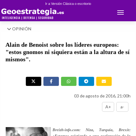
Ir a Versión Clásica o escritorio
Toggle 
OPINIÓN
Alain de Benoist sobre los líderes europeos:
"estos gnomos ni siquiera están a la altura de sí
mismos".
03 de agosto de 2016, 21:00h
A+
a-
Breizh-info.com: Niza, Turquía, Brexit:
¿Estamos asistiendo a una aceleración de la