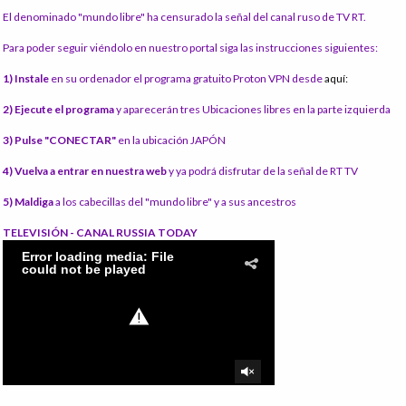
El denominado "mundo libre" ha censurado la señal del canal ruso de TV RT.
Para poder seguir viéndolo en nuestro portal siga las instrucciones siguientes:
1) Instale
en su ordenador el programa gratuito Proton VPN desde
aquí:
2) Ejecute el programa
y aparecerán tres Ubicaciones libres en la parte izquierda
3) Pulse "CONECTAR"
en la ubicación JAPÓN
4) Vuelva a entrar en nuestra web
y ya podrá disfrutar de la señal de RT TV
5) Maldiga
a los cabecillas del "mundo libre" y a sus ancestros
TELEVISIÓN - CANAL RUSSIA TODAY