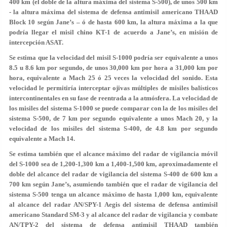
400 km (el doble de la altura máxima del sistema S-500), de unos 500 km
- la altura máxima del sistema de defensa antimisil americano THAAD
Block 10 según Jane’s – ó de hasta 600 km, la altura máxima a la que
podría llegar el misil chino KT-1 de acuerdo a Jane’s, en misión de
intercepción ASAT.
Se estima que la velocidad del misil S-1000 podría ser equivalente a unos
8.5 u 8.6 km por segundo, de unos 30,000 km por hora a 31,000 km por
hora, equivalente a Mach 25 ó 25 veces la velocidad del sonido. Esta
velocidad le permitiría interceptar ojivas múltiples de misiles balísticos
intercontinentales en su fase de reentrada a la atmósfera. La velocidad de
los misiles del sistema S-1000 se puede comparar con la de los misiles del
sistema S-500, de 7 km por segundo equivalente a unos Mach 20, y la
velocidad de los misiles del sistema S-400, de 4.8 km por segundo
equivalente a Mach 14.
Se estima también que el alcance máximo del radar de vigilancia móvil
del S-1000 sea de 1,200-1,300 km a 1,400-1,500 km, aproximadamente el
doble del alcance del radar de vigilancia del sistema S-400 de 600 km a
700 km según Jane’s, asumiendo también que el radar de vigilancia del
sistema S-500 tenga un alcance máximo de hasta 1,000 km, equivalente
al alcance del radar AN/SPY-1 Aegis del sistema de defensa antimisil
americano Standard SM-3 y al alcance del radar de vigilancia y combate
AN/TPY-2 del sistema de defensa antimisil THAAD también