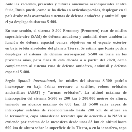
Ante las recientes, presentes y futuras amenazas aeroespaciales contra
Siria, Rusia puede, como se ha dicho en artículos previos, desplegar en el
país árabe más avanzados sistemas de defensa antiaérea y antimisil que
el ya desplegado sistema S-400.
En este sentido, el sistema S-500 Prometey (Prometeo) ruso de misiles
superficie-aire (SAM) de defensa antiaérea y antimisil tiene también la
función de defensa espacial contra objetivos en el espacio exterior
en baja órbita alrededor del planeta Tierra. Se estima que Rusia podría
desplegar el sistema de defensa aeroespacial S-500 en Siria en los
próximos años, para fines de esta década o a partir del 2020, como
complemento al sistema ruso de defensa antiaérea, antimisil y defensa
espacial S-400.
Según
Sputnik International
, los misiles del sistema S-500 podrán
interceptar en baja órbita terrestre a satélites, robots orbitales
antisatélites (ASAT) y “armas orbitales”. La altitud máxima de
intercepción del sistema S-500 es 200 km ó 200,000 metros de altura,
teniendo un alcance máximo de 600 km. El S-500 sería capaz de
interceptar satélites de reconocimiento hasta 200 km de altura en
la termosfera, capa atmosférica terrestre que de acuerdo a la NASA se
extiende por encima de la mesosfera desde unos 85 km de altitud hasta
600 km de altura sobre la superficie de la Tierra, o en la ionosfera, capa