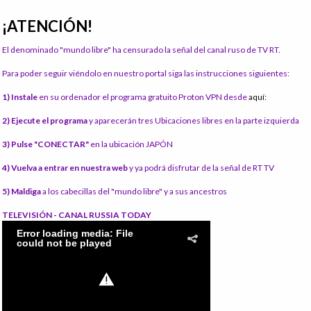
¡ATENCIÓN!
El denominado "mundo libre" ha censurado la señal del canal ruso de TV RT.
Para poder seguir viéndolo en nuestro portal siga las instrucciones siguientes:
1) Instale
en su ordenador el programa gratuito Proton VPN desde
aquí:
2) Ejecute el programa
y aparecerán tres Ubicaciones libres en la parte izquierda
3) Pulse "CONECTAR"
en la ubicación JAPÓN
4) Vuelva a entrar en nuestra web
y ya podrá disfrutar de la señal de RT TV
5) Maldiga
a los cabecillas del "mundo libre" y a sus ancestros
TELEVISIÓN - CANAL RUSSIA TODAY