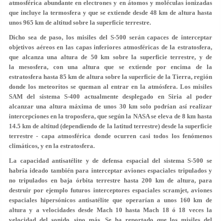
atmosférica abundante en electrones y en átomos y moléculas ionizadas
que incluye la termosfera y que se extiende desde 48 km de altura hasta
unos 965 km de altitud sobre la superficie terrestre.
Dicho sea de paso, los misiles del S-500 serán capaces de interceptar
objetivos aéreos en las capas inferiores atmosféricas de la estratosfera,
que alcanza una altura de 50 km sobre la superficie terrestre, y de
la mesosfera, con una altura que se extiende por encima de la
estratosfera hasta 85 km de altura sobre la superficie de la Tierra, región
donde los meteoritos se queman al entrar en la atmósfera. Los misiles
SAM del sistema S-400 actualmente desplegado en Siria al poder
alcanzar una altura máxima de unos 30 km solo podrían así realizar
intercepciones en la troposfera, que según la NASA se eleva de 8 km hasta
14.5 km de altitud (dependiendo de la latitud terrestre) desde la superficie
terrestre - capa atmosférica donde ocurren casi todos los fenómenos
climáticos, y en la estratosfera.
La capacidad antisatélite y de defensa espacial del sistema S-500 se
habría ideado también para interceptar aviones espaciales tripulados y
no tripulados en baja órbita terrestre hasta 200 km de altura, para
destruir por ejemplo futuros interceptores espaciales scramjet, aviones
espaciales hipersónicos antisatélite que operarían a unos 160 km de
altura y a velocidades desde Mach 10 hasta Mach 18 ó 18 veces la
velocidad del sonido, sino más. Se ha reportado que los misiles del