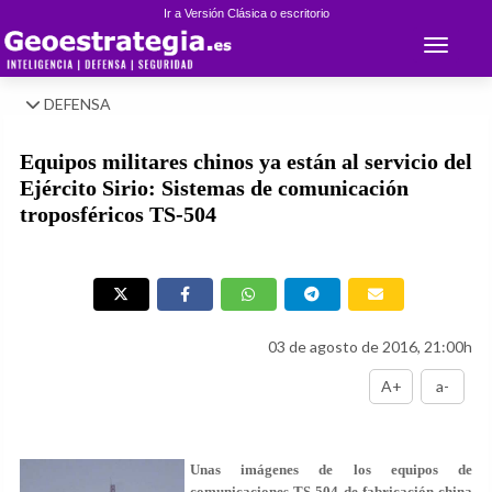
Ir a Versión Clásica o escritorio
Toggle 
DEFENSA
Equipos militares chinos ya están al servicio del
Ejército Sirio: Sistemas de comunicación
troposféricos TS-504
03 de agosto de 2016, 21:00h
A+
a-
Unas imágenes de los equipos de
comunicaciones TS-504 de fabricación china