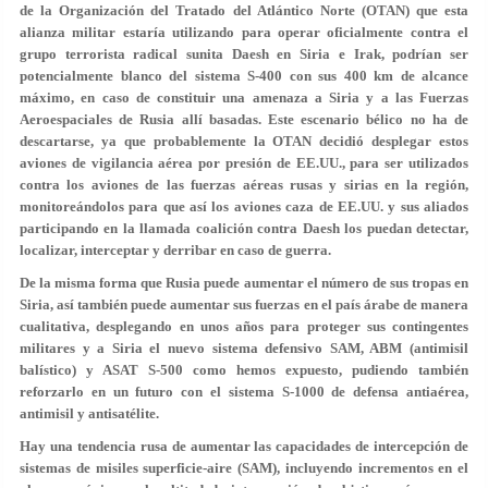
de la Organización del Tratado del Atlántico Norte (OTAN) que esta
alianza militar estaría utilizando para operar oficialmente contra el
grupo terrorista radical sunita Daesh en Siria e Irak, podrían ser
potencialmente blanco del sistema S-400 con sus 400 km de alcance
máximo, en caso de constituir una amenaza a Siria y a las Fuerzas
Aeroespaciales de Rusia allí basadas. Este escenario bélico no ha de
descartarse, ya que probablemente la OTAN decidió desplegar estos
aviones de vigilancia aérea por presión de EE.UU., para ser utilizados
contra los aviones de las fuerzas aéreas rusas y sirias en la región,
monitoreándolos para que así los aviones caza de EE.UU. y sus aliados
participando en la llamada coalición contra Daesh los puedan detectar,
localizar, interceptar y derribar en caso de guerra.
De la misma forma que Rusia puede aumentar el número de sus tropas en
Siria, así también puede aumentar sus fuerzas en el país árabe de manera
cualitativa, desplegando en unos años para proteger sus contingentes
militares y a Siria el nuevo sistema defensivo SAM, ABM (antimisil
balístico) y ASAT S-500 como hemos expuesto, pudiendo también
reforzarlo en un futuro con el sistema S-1000 de defensa antiaérea,
antimisil y antisatélite.
Hay una tendencia rusa de aumentar las capacidades de intercepción de
sistemas de misiles superficie-aire (SAM), incluyendo incrementos en el