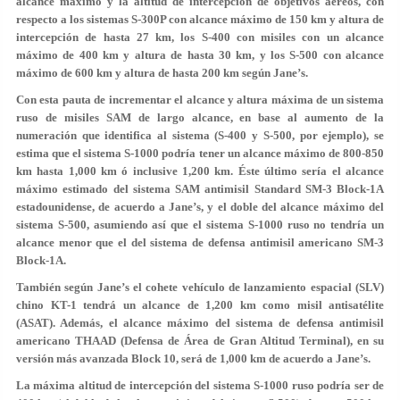
alcance máximo y la altitud de intercepción de objetivos aéreos, con
respecto a los sistemas S-300P con alcance máximo de 150 km y altura de
intercepción de hasta 27 km, los S-400 con misiles con un alcance
máximo de 400 km y altura de hasta 30 km, y los S-500 con alcance
máximo de 600 km y altura de hasta 200 km según Jane’s.
Con esta pauta de incrementar el alcance y altura máxima de un sistema
ruso de misiles SAM de largo alcance, en base al aumento de la
numeración que identifica al sistema (S-400 y S-500, por ejemplo), se
estima que el sistema S-1000 podría tener un alcance máximo de 800-850
km hasta 1,000 km ó inclusive 1,200 km. Éste último sería el alcance
máximo estimado del sistema SAM antimisil Standard SM-3 Block-1A
estadounidense, de acuerdo a Jane’s, y el doble del alcance máximo del
sistema S-500, asumiendo así que el sistema S-1000 ruso no tendría un
alcance menor que el del sistema de defensa antimisil americano SM-3
Block-1A.
También según Jane’s el cohete vehículo de lanzamiento espacial (SLV)
chino KT-1 tendrá un alcance de 1,200 km como misil antisatélite
(ASAT). Además, el alcance máximo del sistema de defensa antimisil
americano THAAD (Defensa de Área de Gran Altitud Terminal), en su
versión más avanzada Block 10, será de 1,000 km de acuerdo a Jane’s.
La máxima altitud de intercepción del sistema S-1000 ruso podría ser de