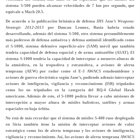
sistema S-500 pueden alcanzar velocidades de 7 km por segundo, que
equivale a Mach 20.5.
De acuerdo a la publicación británica de defensa
IHS Jane’s Weapons:
Strategic 2012-2013
por Duncan Lennox, Rusia habría estado
desarrollando, además del sistema S-500, otro sistema presumiblemente
más poderoso de defensa antiaérea y defensa antimisil identificado como
el S-1000, sistema defensivo superficie-aire (SAM) móvil que también
tendría capacidad de defensa espacial y de arma antisatélite (ASAT). El
sistema S-1000 tendría la capacidad de interceptar a menores alturas de
la atmósfera, en la troposfera y estratosfera, a aviones de alerta
temprana (AEW) por radar como el E-3 AWACS estadounidense y
aviones de guerra electrónica según Jane’s, pudiendo además interceptar
aviones de inteligencia, vigilancia y reconocimiento (ISR) tripulados
como los no tripulados en la categoría del RQ-4 Global Hawk
americano. Además de esto, el S-1000 podría llevar a cabo misiones de
intercepción a mayor altura de misiles balísticos, satélites y armas
espaciales en baja órbita.
No está de más recordar que el sistema de misiles S-400 ruso desplegado
en Siria también tiene la misión de interceptar aviones de valor
estratégico como los de alerta temprana y los aviones de inteligencia,
vigilancia y reconocimiento. Así, los aviones de alerta temprana AWACS