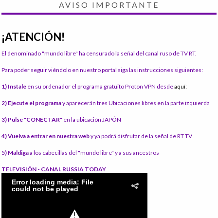
AVISO IMPORTANTE
¡ATENCIÓN!
El denominado "mundo libre" ha censurado la señal del canal ruso de TV RT.
Para poder seguir viéndolo en nuestro portal siga las instrucciones siguientes:
1) Instale
en su ordenador el programa gratuito Proton VPN desde
aquí:
2) Ejecute el programa
y aparecerán tres Ubicaciones libres en la parte izquierda
3) Pulse "CONECTAR"
en la ubicación JAPÓN
4) Vuelva a entrar en nuestra web
y ya podrá disfrutar de la señal de RT TV
5) Maldiga
a los cabecillas del "mundo libre" y a sus ancestros
TELEVISIÓN - CANAL RUSSIA TODAY