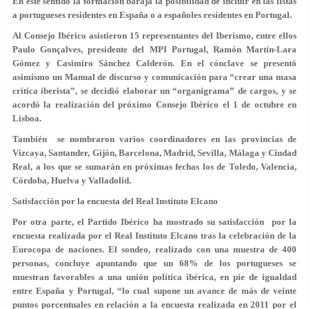
En este sentido la formación baraja la posibilidad de incluir en las listas
a portugueses residentes en España o a españoles residentes en Portugal.
Al Consejo Ibérico asistieron 15 representantes del Iberismo, entre ellos
Paulo Gonçalves, presidente del MPI Portugal, Ramón Martín-Lara
Gómez y Casimiro Sánchez Calderón. En el cónclave se presentó
asimismo un Manual de discurso y comunicación para “crear una masa
crítica iberista”, se decidió elaborar un “organigrama” de cargos, y se
acordó la realización del próximo Consejo Ibérico el 1 de octubre en
Lisboa.
También se nombraron varios coordinadores en las provincias de
Vizcaya, Santander, Gijón, Barcelona, Madrid, Sevilla, Málaga y Ciudad
Real, a los que se sumarán en próximas fechas los de Toledo, Valencia,
Córdoba, Huelva y Valladolid.
Satisfacción por la encuesta del Real Instituto Elcano
Por otra parte, el Partido Ibérico ha mostrado su satisfacción por la
encuesta realizada por el Real Instituto Elcano tras la celebración de la
Eurocopa de naciones. El sondeo, realizado con una muestra de 400
personas, concluye apuntando que un 68% de los portugueses se
muestran favorables a una unión política ibérica, en pie de igualdad
entre España y Portugal, “lo cual supone un avance de más de veinte
puntos porcentuales en relación a la encuesta realizada en 2011 por el