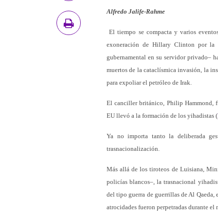
Alfredo Jalife-Rahme
El tiempo se compacta y varios eventos
exoneración de Hillary Clinton por la
gubernamental en su servidor privado– h
muertos de la cataclísmica invasión, la i
para expoliar el petróleo de Irak.
El canciller británico, Philip Hammond, 
EU llevó a la formación de los yihadistas (
Ya no importa tanto la deliberada ges
trasnacionalización.
Más allá de los tiroteos de Luisiana, Mi
policías blancos–, la trasnacional yihadis
del tipo guerra de guerrillas de Al Qaeda,
atrocidades fueron perpetradas durante el