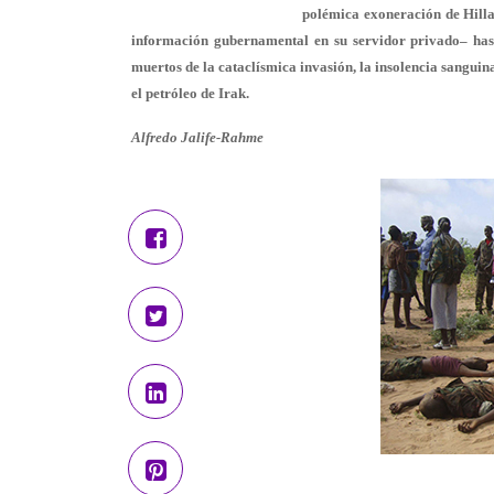
polémica exoneración de Hillar
información gubernamental en su servidor privado– hast
muertos de la cataclísmica invasión, la insolencia sangui
el petróleo de Irak.
Alfredo Jalife-Rahme