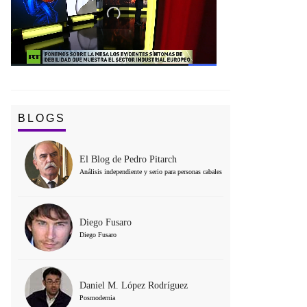
BLOGS
El Blog de Pedro Pitarch
Análisis independiente y serio para personas cabales
Diego Fusaro
Diego Fusaro
Daniel M. López Rodríguez
Posmodernia