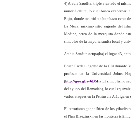
4) Arabia Saudita: triple atentado el mismo 
minoría chiíta, lo cual busca exacerbar la
Rojo, donde ocurrió un bombazo cerca del 
La Meca, máximo sitio sagrado del isla
Medina, cerca de la mezquita donde es
símbolos de la mayoría sunita local y unive
Arabia Saudita ocupa(ba) el lugar 43, ant
Bruce Riedel –agente de la CIA durante 30
profesor en la Universidad Johns Ho
(
http://goo.gl/sy6DMj
). El simbolismo sac
del ayuno del Ramadán), lo cual equivale 
varios ataques en la Península Arábiga en 
El terrorismo geopolítico de los yihadista
el Plan Brzezinski, en las fronteras islámi