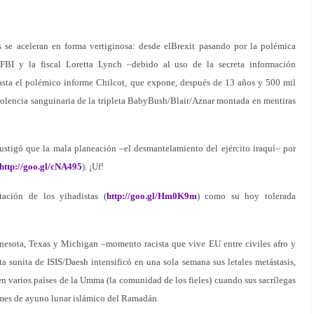
 se aceleran en forma vertiginosa: desde elBrexit pasando por la polémica
 FBI y la fiscal Loretta Lynch –debido al uso de la secreta información
asta el polémico informe Chilcot, que expone, después de 13 años y 500 mil
nsolencia sanguinaria de la tripleta BabyBush/Blair/Aznar montada en mentiras
fustigó que la mala planeación –el desmantelamiento del ejército iraquí– por
http://goo.gl/cNA495
). ¡Uf!
tación de los yihadistas (
http://goo.gl/Hm0K9m
) como su hoy tolerada
nnesota, Texas y Michigan –momento racista que vive EU entre civiles afro y
ta sunita de ISIS/Daesh intensificó en una sola semana sus letales metástasis,
 en varios países de la Umma (la comunidad de los fieles) cuando sus sacrílegas
 mes de ayuno lunar islámico del Ramadán.