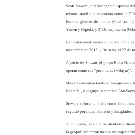
Scott Stewart, anterior agente especial de
texano-israelí que se ostenta como la CIA
los tres géneros de ataque yihadista: 1)
Yemen y Nigeria, y 3) De inspiración (Orla
La trasnacionalización yihadista había exh
noviembre de 2015, y Bruselas, el 22 de 
A juicio de Stewart, el grupo Boko Haram 
operan como sus “provincias ( wilayat)”.
Stewart considera también franquicias a 
Khadafi–, y al grupo separatista Abu Sayya
Stewart coloca también como franquicia
seguido por India, Pakistán y Bangladesh.
A mi juicio, los cuatro atentados duran
la geopolítica terrorista con mensajes nítid