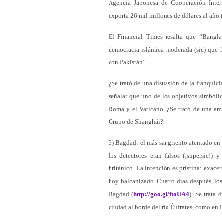
Agencia Japonesa de Cooperación Intern
exporta 26 mil millones de dólares al año 
El Financial Times resalta que “Bang
democracia islámica moderada (sic) que 
con Pakistán”.
¿Se trató de una disuasión de la franquicia
señalar que uno de los objetivos simbólic
Roma y el Vaticano. ¿Se trató de una am
Grupo de Shanghái?
3) Bagdad: el más sangriento atentado en s
los detectores eran falsos (¡supersic!)
británico. La intención es prístina: exacer
hoy balcanizado. Cuatro días después, los 
Bagdad (
http://goo.gl/ftoUA4
). Se trata 
ciudad al borde del río Éufrates, como en 