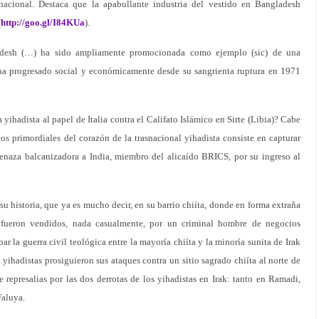
acional. Destaca que la apabullante industria del vestido en Bangladesh
(
http://goo.gl/I84KUa
).
ladesh (…) ha sido ampliamente promocionada como ejemplo (sic) de una
ha progresado social y económicamente desde su sangrienta ruptura en 1971
 yihadista al papel de Italia contra el Califato Islámico en Sirte (Libia)? Cabe
os primordiales del corazón de la trasnacional yihadista consiste en capturar
enaza balcanizadora a India, miembro del alicaído BRICS, por su ingreso al
u historia, que ya es mucho decir, en su barrio chiíta, donde en forma extraña
 y fueron vendidos, nada casualmente, por un criminal hombre de negocios
bar la guerra civil teológica entre la mayoría chiíta y la minoría sunita de Irak
yihadistas prosiguieron sus ataques contra un sitio sagrado chiíta al norte de
de represalias por las dos derrotas de los yihadistas en Irak: tanto en Ramadi,
Faluya.