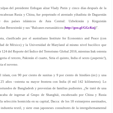
sculpas del presidente Erdogan alzar Vlady Putin y cinco días después de la
cabezan Rusia y China, fue perpetrado el atentado yihadista de Daguestán
e dos países islámicos de Asia Central: Uzbekistán y Kirguistán
l plan Brezezinski y sus “Balcanes euroasiáticos (
http://goo.gl/GGcKnj
)”.
ista, clasificado por el australiano Institute for Economics and Peace (con
udad de México) y la Universidad de Maryland al mismo nivel bucólico que
ar 124 del Reporte del Índice del Terrorismo Global 2016, mientras Irak ostenta
eria el tercero, Pakistán el cuarto, Siria el quinto, India el sexto (¡supersic!),
ia el noveno.
 islam, con 90 por ciento de sunitas y 9 por ciento de hindúes (sic) y una
 25 años –ostenta su mayor frontera con India (4 mil 142 kilómetros). Lo
s oriundos de Bangladesh y provenían de familias pudientes. ¿Se trató de una
, acaba de ingresar al Grupo de Shanghái, encabezado por China y Rusia
 la selección homicida en su capital, Dacca: de los 18 extranjeros asesinados,
industria textil, y siete eran japoneses consultores de la intergubernamental