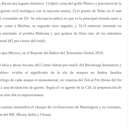
día en tres lugares distintos: 1) Qatif, costa del golfo Pérsico y provincia de la
 guerra civil teológica con la mayoría sunita; 2) el puerto de Yeda, en el mar
consulado de EU. Su relevancia radica en que es la principal entrada tanto a
m, como a Medina, su segundo sitio sagrado, y 3) el ominoso atentado en
tá enterrado el profeta Mahoma y que golpea de lleno uno de los máximos
rsal (85 por ciento del total).
es que México, en el Reporte del Índice del Terrorismo Global 2016.
 años y ahora becario del Centro Saban pro israelí del Brookings Institution y
pkins– evalúa el significado de la ola de ataques en Arabia Saudita
rílego de cada ataque es monumental, en vísperas del Eid al Fitr (fiesta del fin
a una declaración de guerra. Según el ex agente de la CIA, la perpetración de
un solo día es impresionante.
s sunitas intensifica el choque de civilizaciones de Huntington y su corolario,
cas del RIC (Rusia, India y China).