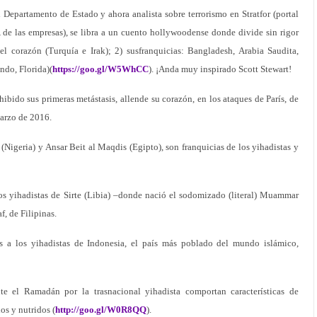
l Departamento de Estado y ahora analista sobre terrorismo en Stratfor (portal
 de las empresas), se libra a un cuento hollywoodense donde divide sin rigor
 el corazón (Turquía e Irak); 2) susfranquicias: Bangladesh, Arabia Saudita,
ndo, Florida)(
https://goo.gl/W5WhCC
). ¡Anda muy inspirado Scott Stewart!
ibido sus primeras metástasis, allende su corazón, en los ataques de París, de
marzo de 2016.
(Nigeria) y Ansar Beit al Maqdis (Egipto), son franquicias de los yihadistas y
los yihadistas de Sirte (Libia) –donde nació el sodomizado (literal) Muammar
f, de Filipinas.
s a los yihadistas de Indonesia, el país más poblado del mundo islámico,
te el Ramadán por la trasnacional yihadista comportan características de
os y nutridos (
http://goo.gl/W0R8QQ
).