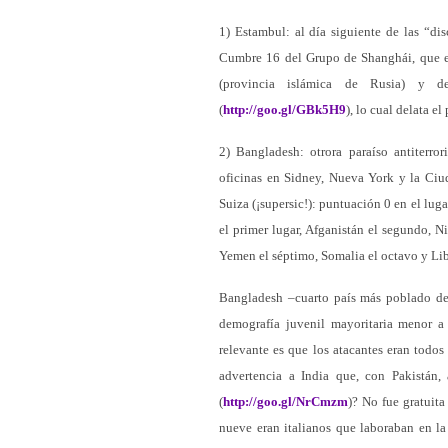
1) Estambul: al día siguiente de las “di
Cumbre 16 del Grupo de Shanghái, que en
(provincia islámica de Rusia) y d
(
http://goo.gl/GBk5H9
), lo cual delata e
2) Bangladesh: otrora paraíso antiterror
oficinas en Sidney, Nueva York y la Ci
Suiza (¡supersic!): puntuación 0 en el lug
el primer lugar, Afganistán el segundo, Nig
Yemen el séptimo, Somalia el octavo y Lib
Bangladesh –cuarto país más poblado del
demografía juvenil mayoritaria menor a
relevante es que los atacantes eran todo
advertencia a India que, con Pakistán
(
http://goo.gl/NrCmzm
)? No fue gratuita
nueve eran italianos que laboraban en la 