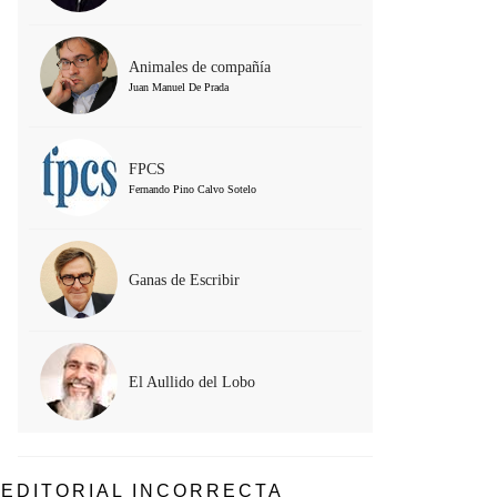
Animales de compañía
Juan Manuel De Prada
FPCS
Fernando Pino Calvo Sotelo
Ganas de Escribir
El Aullido del Lobo
EDITORIAL INCORRECTA