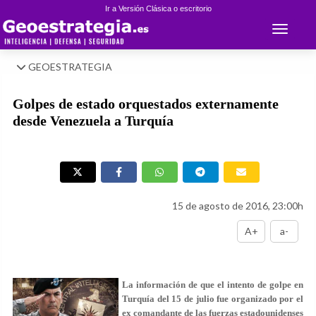
Ir a Versión Clásica o escritorio
Toggle 
GEOESTRATEGIA
Golpes de estado orquestados externamente
desde Venezuela a Turquía
15 de agosto de 2016, 23:00h
A+
a-
La información de que el intento de golpe en
Turquía del 15 de julio fue organizado por el
ex comandante de las fuerzas estadounidenses