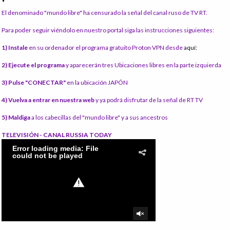
El denominado "mundo libre" ha censurado la señal del canal ruso de TV RT.
Para poder seguir viéndolo en nuestro portal siga las instrucciones siguientes:
1) Instale
en su ordenador el programa gratuito Proton VPN desde
aquí:
2) Ejecute el programa
y aparecerán tres Ubicaciones libres en la parte izquierda
3) Pulse "CONECTAR"
en la ubicación JAPÓN
4) Vuelva a entrar en nuestra web
y ya podrá disfrutar de la señal de RT TV
5) Maldiga
a los cabecillas del "mundo libre" y a sus ancestros
TELEVISIÓN - CANAL RUSSIA TODAY