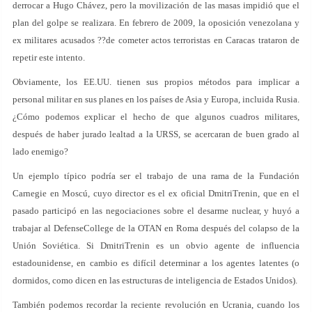
derrocar a Hugo Chávez, pero la movilización de las masas impidió que el
plan del golpe se realizara. En febrero de 2009, la oposición venezolana y
ex militares acusados ??de cometer actos terroristas en Caracas trataron de
repetir este intento.
Obviamente, los EE.UU. tienen sus propios métodos para implicar a
personal militar en sus planes en los países de Asia y Europa, incluida Rusia.
¿Cómo podemos explicar el hecho de que algunos cuadros militares,
después de haber jurado lealtad a la URSS, se acercaran de buen grado al
lado enemigo?
Un ejemplo típico podría ser el trabajo de una rama de la Fundación
Carnegie en Moscú, cuyo director es el ex oficial DmitriTrenin, que en el
pasado participó en las negociaciones sobre el desarme nuclear, y huyó a
trabajar al DefenseCollege de la OTAN en Roma después del colapso de la
Unión Soviética. Si DmitriTrenin es un obvio agente de influencia
estadounidense, en cambio es difícil determinar a los agentes latentes (o
dormidos, como dicen en las estructuras de inteligencia de Estados Unidos).
También podemos recordar la reciente revolución en Ucrania, cuando los