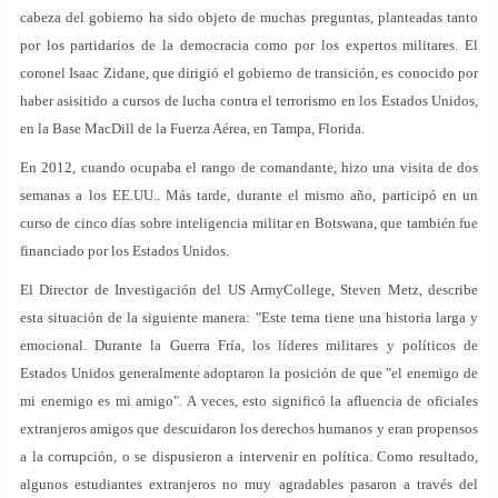
cabeza del gobierno ha sido objeto de muchas preguntas, planteadas tanto
por los partidarios de la democracia como por los expertos militares. El
coronel Isaac Zidane, que dirigió el gobierno de transición, es conocido por
haber asisitido a cursos de lucha contra el terrorismo en los Estados Unidos,
en la Base MacDill de la Fuerza Aérea, en Tampa, Florida.
En 2012, cuando ocupaba el rango de comandante, hizo una visita de dos
semanas a los EE.UU.. Más tarde, durante el mismo año, participó en un
curso de cinco días sobre inteligencia militar en Botswana, que también fue
financiado por los Estados Unidos.
El Director de Investigación del US ArmyCollege, Steven Metz, describe
esta situación de la siguiente manera: "Este tema tiene una historia larga y
emocional. Durante la Guerra Fría, los líderes militares y políticos de
Estados Unidos generalmente adoptaron la posición de que "el enemigo de
mi enemigo es mi amigo". A veces, esto significó la afluencia de oficiales
extranjeros amigos que descuidaron los derechos humanos y eran propensos
a la corrupción, o se dispusieron a intervenir en política. Como resultado,
algunos estudiantes extranjeros no muy agradables pasaron a través del