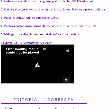
1) Instale
en su ordenador el programa gratuito Proton VPN desde
aquí:
2) Ejecute el programa
y aparecerán tres Ubicaciones libres en la parte izquierda
3) Pulse "CONECTAR"
en la ubicación JAPÓN
4) Vuelva a entrar en nuestra web
y ya podrá disfrutar de la señal de RT TV
5) Maldiga
a los cabecillas del "mundo libre" y a sus ancestros
TELEVISIÓN - CANAL RUSSIA TODAY
EDITORIAL INCORRECTA