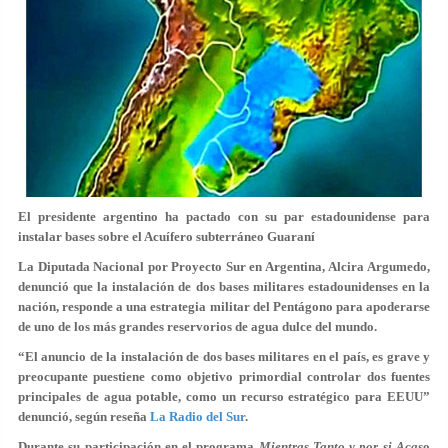
El presidente argentino ha pactado con su par estadounidense para
instalar bases sobre el Acuífero subterráneo Guaraní
La Diputada Nacional por Proyecto Sur en Argentina,
Alcira Argumedo
,
denunció que la instalación de dos bases militares estadounidenses en la
nación,
responde a una estrategia militar del Pentágono para apoderarse
de uno de los más grandes reservorios de agua dulce del mundo.
“El anuncio de la instalación de dos bases militares en el país, es grave y
preocupante pues
tiene como objetivo primordial controlar dos fuentes
principales de agua potable
, como un recurso estratégico para EEUU”
denunció, según reseña
La Radio del Sur
.
Durante su participación en el programa
Mientras Tanto y por si Acas
o