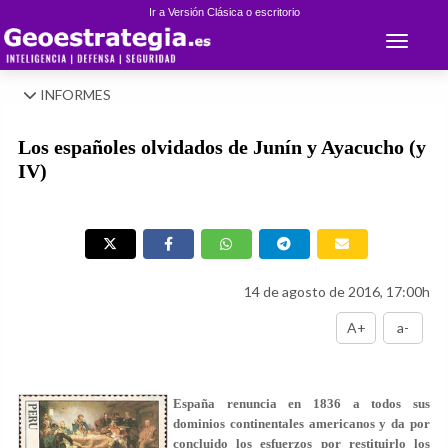
Ir a Versión Clásica o escritorio
Toggle 
INFORMES
Los españoles olvidados de Junín y Ayacucho (y
IV)
14 de agosto de 2016, 17:00h
A+
a-
España renuncia en 1836 a todos sus
dominios continentales americanos y da por
concluido los esfuerzos por restituirlo los