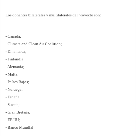
Los donantes bilaterales y multilaterales del proyecto son:
- Canadá;
- Climate and Clean Air Coalition;
- Dinamarca;
- Finlandia;
- Alemania;
- Malta;
- Países Bajos;
- Noruega;
- España;
- Suecia;
- Gran Bretaña;
- EE.UU;
- Banco Mundial.