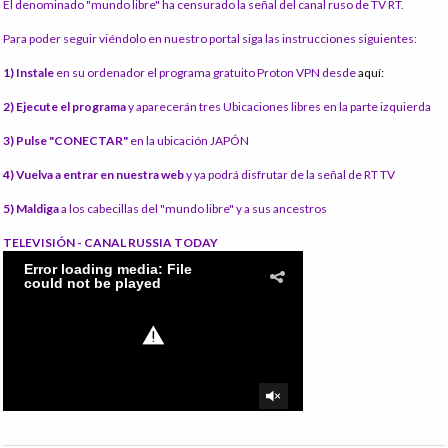
El denominado "mundo libre" ha censurado la señal del canal ruso de TV RT.
Para poder seguir viéndolo en nuestro portal siga las instrucciones siguientes:
1) Instale
en su ordenador el programa gratuito Proton VPN desde
aquí:
2) Ejecute el programa
y aparecerán tres Ubicaciones libres en la parte izquierda
3) Pulse "CONECTAR"
en la ubicación JAPÓN
4) Vuelva a entrar en nuestra web
y ya podrá disfrutar de la señal de RT TV
5) Maldiga
a los cabecillas del "mundo libre" y a sus ancestros
TELEVISIÓN - CANAL RUSSIA TODAY