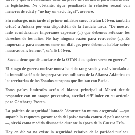
la legislación. No obstante, sigue penalizada la relación sexual con
menores de edad y "no hay un vacío legal", aseveró.
Sin embargo, más tarde el primer ministro sueco, Stefan Löfven, también
criticó a Ankara por esta disposición de la Justicia turca. "De nuestro
lado consideramos importante expresar (...) que debemos reforzar los
derechos de los niños. No hay ninguna razón para retroceder (...). Es
importante para nosotros tener un diálogo, pero debemos hablar sobre
nuestras convicciones", señaló Löfven.
"Suecia tiene que distanciarse de la OTAN si no quiere verse en guerra"
El riesgo de guerra nuclear nunca ha sido tan grande y está vinculado a
la intensificación de los preparativos militares de la Alianza Atlántica en
los territorios de los Estados europeos que limitan con Rusia.
Estos países limítrofes serán el blanco principal si Moscú decide
responder con un ataque preventivo, escribeLeifElinder en su artículo
para Göteborgs-Posten.
La política de seguridad llamada 'destrucción mutua asegurada' —que
suponía la respuesta garantizada del país atacado contra el país atacante
—, sirvió como medida disuasoria durante la época de la Guerra Fría.
Hoy en día ya no existe la seguridad relativa de la paridad nuclear: