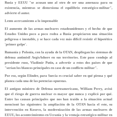
Rusia y EEUU "se acusan uno al otro de ser una amenaza para su
existencia, mientras se distorsiona el equilibrio estratégico-militar",
advierte el autor.
Lento acercamiento a lo impensable
El aumento de las armas nucleares estadounidenses y el hecho de que
Estados Unidos poco a poco rodea a Rusia propiciaron una situación
peligrosa e inestable, y se hace cada vez más difícil resistir el hipotético
'primer golpe'.
Rumanía y Polonia, con la ayuda de la OTAN, despliegan los sistemas de
defensa antimisil AegisAshore en sus territorios. Este paso condujo al
presidente ruso, Vladímir Putin, a advertir a estos dos países de que
"serían los blancos principales en caso de un conflicto militar".
Por eso, según Elinder, para Suecia es crucial saber en qué piensa y qué
planea cada una de las potencias opuestas.
El antiguo ministro de Defensa norteamericano, William Perry, avisó
que el riesgo de guerra nuclear es mayor que nunca y explicó por qué.
Entre las causan principales que nos han traído a la situación actual
mencionó las siguientes: la ampliación de la OTAN hacia el este, su
intervención en Kosovo, la modernización de las armas nucleares de
EEUU, los acontecimientos en Ucrania y la ventaja estratégico-militar en