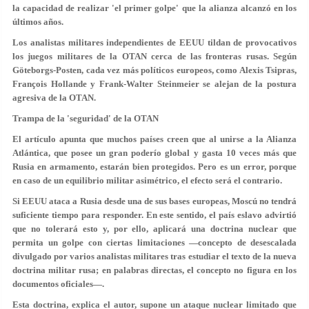
la capacidad de realizar 'el primer golpe' que la alianza alcanzó en los
últimos años.
Los analistas militares independientes de EEUU tildan de provocativos
los juegos militares de la OTAN cerca de las fronteras rusas. Según
Göteborgs-Posten, cada vez más políticos europeos, como Alexis Tsipras,
François Hollande y Frank-Walter Steinmeier se alejan de la postura
agresiva de la OTAN.
Trampa de la 'seguridad' de la OTAN
El artículo apunta que muchos países creen que al unirse a la Alianza
Atlántica, que posee un gran poderío global y gasta 10 veces más que
Rusia en armamento, estarán bien protegidos. Pero es un error, porque
en caso de un equilibrio militar asimétrico, el efecto será el contrario.
Si EEUU ataca a Rusia desde una de sus bases europeas, Moscú no tendrá
suficiente tiempo para responder. En este sentido, el país eslavo advirtió
que no tolerará esto y, por ello, aplicará una doctrina nuclear que
permita un golpe con ciertas limitaciones —concepto de desescalada
divulgado por varios analistas militares tras estudiar el texto de la nueva
doctrina militar rusa; en palabras directas, el concepto no figura en los
documentos oficiales—.
Esta doctrina, explica el autor, supone un ataque nuclear limitado que