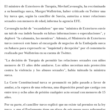
El ministro de Exteriores de Turquía, MevlutCavusoglu, ha recriminado
a su homóloga sueca, Margot Wallström, haber criticado en Twitter una
ley turca que, según la canciller de Suecia, autoriza a tener relaciones
sexuales con menores de edad, informa la agencia EFE.
Cavusoglu tachó de "escandaloso" que una "ministra de Exteriores envíe
un tuit de esa índole basado en falsas informaciones o especulaciones", y
deploró "la calumnia, las mentiras". Además, el Ministerio de Exteriores
turco convocó este lunes al encargado de negocios de la Embajada sueca
en Ankara para expresarle su "inquietud y decepción" por el comentario
realizado por Wallström en su cuenta de Twitter.
"La decisión de Turquía de permitir las relaciones sexuales con niños
menores de 15 años debe anularse. Los niños necesitan más protección
contra la violencia y los abusos sexuales", había tuiteado la ministra
sueca.
La Corte Constitucional turca se pronunció en julio pasado a favor de
anular, a la espera de una reforma, una disposición penal que castiga con
entre tres y ocho años de prisión cualquier acto sexual con menores de 15
años.
Por su parte, el canciller turco explicó que no existe tal permiso en la ley
turca, y que el Parlamento tiene un plazo de seis meses para reformular