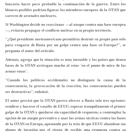
buscaría hacer poco probable la continuación de la guerra. Entre los
blancos posibles podrían figurar los miembros europeos de la OTAN que
carecen de arsenales nucleares.
Si Washington decide no reaccionar —al ataque contra una base europea
—, evitaría propagar el conflicto nuclear en su propio territorio.
"¿Qué presidente norteamericano permitiría destruir su propio país solo
para vengarse de Rusia por un golpe contra una base en Europa?", se
pregunta el autor del artículo.
Además, agrega que la situación es muy inestable y los países que tienen
bases de la OTAN arriesgan mucho al estar 'en el punto de mira de las
armas rusas'.
"Cuando los políticos occidentales no distinguen la causa de la
consecuencia, la provocación de la reacción, las consecuencias pueden
ser destructivas", enfatizó.
El autor precisó que la OTAN parece ofrecer a Rusia solo tres opciones:
rendirse y hacerse el vasallo de EEUU; esperar tranquilamente el primer
golpe de la OTAN y quedarse sin capacidad de respuesta; o contemplar la
opción de un ataque preventivo y usar las armas tácticas contra las bases
de la OTAN en Europa, apostando por la tesis de que EEUU abandone sus
planes de invasión por el riesgo de recibir una respuesta contra su