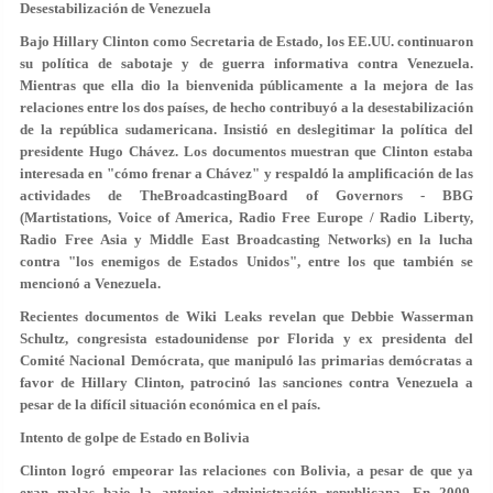
Desestabilización de Venezuela
Bajo Hillary Clinton como Secretaria de Estado, los EE.UU. continuaron
su política de sabotaje y de guerra informativa contra Venezuela.
Mientras que ella dio la bienvenida públicamente a la mejora de las
relaciones entre los dos países, de hecho contribuyó a la desestabilización
de la república sudamericana. Insistió en deslegitimar la política del
presidente Hugo Chávez. Los documentos muestran que Clinton estaba
interesada en "cómo frenar a Chávez" y respaldó la amplificación de las
actividades de TheBroadcastingBoard of Governors - BBG
(Martistations, Voice of America, Radio Free Europe / Radio Liberty,
Radio Free Asia y Middle East Broadcasting Networks) en la lucha
contra "los enemigos de Estados Unidos", entre los que también se
mencionó a Venezuela.
Recientes documentos de Wiki Leaks revelan que Debbie Wasserman
Schultz, congresista estadounidense por Florida y ex presidenta del
Comité Nacional Demócrata, que manipuló las primarias demócratas a
favor de Hillary Clinton, patrocinó las sanciones contra Venezuela a
pesar de la difícil situación económica en el país.
Intento de golpe de Estado en Bolivia
Clinton logró empeorar las relaciones con Bolivia, a pesar de que ya
eran malas bajo la anterior administración republicana. En 2009,