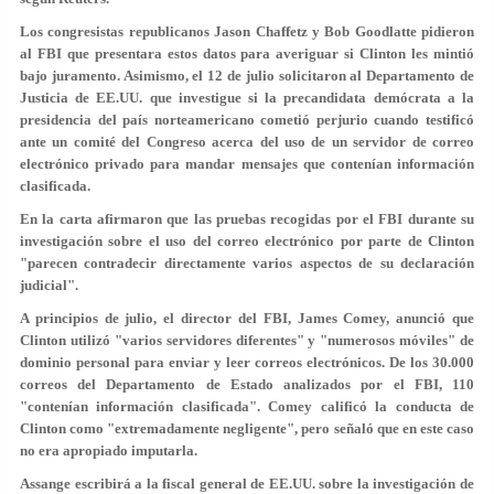
Los congresistas republicanos Jason Chaffetz y Bob Goodlatte pidieron
al FBI que presentara estos datos para averiguar si Clinton les mintió
bajo juramento. Asimismo, el 12 de julio solicitaron al Departamento de
Justicia de EE.UU. que investigue si la precandidata demócrata a la
presidencia del país norteamericano cometió perjurio cuando testificó
ante un comité del Congreso acerca del uso de un servidor de correo
electrónico privado para mandar mensajes que contenían información
clasificada.
En la carta afirmaron que las pruebas recogidas por el FBI durante su
investigación sobre el uso del correo electrónico por parte de Clinton
"parecen contradecir directamente varios aspectos de su declaración
judicial".
A principios de julio, el director del FBI, James Comey, anunció que
Clinton utilizó "varios servidores diferentes" y "numerosos móviles" de
dominio personal para enviar y leer correos electrónicos. De los 30.000
correos del Departamento de Estado analizados por el FBI, 110
"contenían información clasificada". Comey calificó la conducta de
Clinton como "extremadamente negligente", pero señaló que en este caso
no era apropiado imputarla.
Assange escribirá a la fiscal general de EE.UU. sobre la investigación de