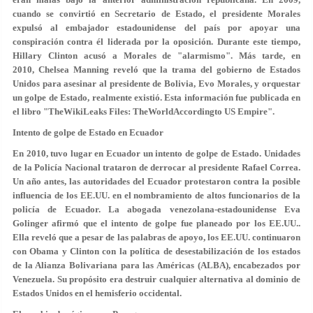
cuando se convirtió en Secretario de Estado, el presidente Morales
expulsó al embajador estadounidense del país por apoyar una
conspiración contra él liderada por la oposición. Durante este tiempo,
Hillary Clinton acusó a Morales de "alarmismo". Más tarde, en
2010, Chelsea Manning reveló que la trama del gobierno de Estados
Unidos para asesinar al presidente de Bolivia, Evo Morales, y orquestar
un golpe de Estado, realmente existió. Esta información fue publicada en
el libro "TheWikiLeaks Files: TheWorldAccordingto US Empire".
Intento de golpe de Estado en Ecuador
En 2010, tuvo lugar en Ecuador un intento de golpe de Estado. Unidades
de la Policía Nacional trataron de derrocar al presidente Rafael Correa.
Un año antes, las autoridades del Ecuador protestaron contra la posible
influencia de los EE.UU. en el nombramiento de altos funcionarios de la
policía de Ecuador. La abogada venezolana-estadounidense Eva
Golinger afirmó que el intento de golpe fue planeado por los EE.UU..
Ella reveló que a pesar de las palabras de apoyo, los EE.UU. continuaron
con Obama y Clinton con la política de desestabilización de los estados
de la Alianza Bolivariana para las Américas (ALBA), encabezados por
Venezuela. Su propósito era destruir cualquier alternativa al dominio de
Estados Unidos en el hemisferio occidental.