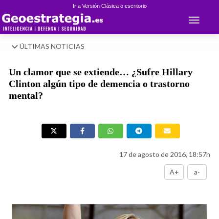
Ir a Versión Clásica o escritorio
Toggle 
ÚLTIMAS NOTICIAS
Un clamor que se extiende… ¿Sufre Hillary
Clinton algún tipo de demencia o trastorno
mental?
17 de agosto de 2016, 18:57h
A+
a-