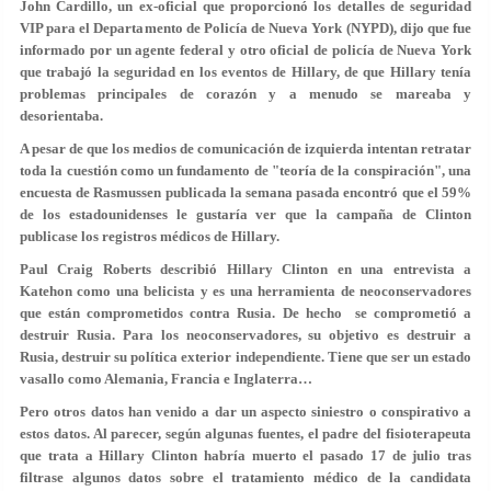
John Cardillo, un ex-oficial que proporcionó los detalles de seguridad
VIP para el Departamento de Policía de Nueva York (NYPD), dijo que fue
informado por un agente federal y otro oficial de policía de Nueva York
que trabajó la seguridad en los eventos de Hillary, de que Hillary tenía
problemas principales de corazón y a menudo se mareaba y
desorientaba.
A pesar de que los medios de comunicación de izquierda intentan retratar
toda la cuestión como un fundamento de "teoría de la conspiración", una
encuesta de Rasmussen publicada la semana pasada encontró que el 59%
de los estadounidenses le gustaría ver que la campaña de Clinton
publicase los registros médicos de Hillary.
Paul Craig Roberts describió Hillary Clinton en una entrevista a
Katehon como una belicista y es una herramienta de neoconservadores
que están comprometidos contra Rusia. De hecho se comprometió a
destruir Rusia. Para los neoconservadores, su objetivo es destruir a
Rusia, destruir su política exterior independiente. Tiene que ser un estado
vasallo como Alemania, Francia e Inglaterra…
Pero otros datos han venido a dar un aspecto siniestro o conspirativo a
estos datos. Al parecer, según algunas fuentes, el padre del fisioterapeuta
que trata a Hillary Clinton habría muerto el pasado 17 de julio tras
filtrase algunos datos sobre el tratamiento médico de la candidata