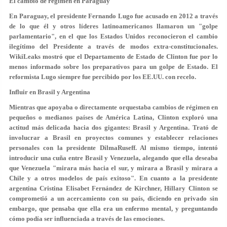
El cambio de régimen en Paraguay
En Paraguay, el presidente Fernando Lugo fue acusado en 2012 a través
de lo que él y otros líderes latinoamericanos llamaron un "golpe
parlamentario", en el que los Estados Unidos reconocieron el cambio
ilegítimo del Presidente a través de modos extra-constitucionales.
WikiLeaks mostró que el Departamento de Estado de Clinton fue por lo
menos informado sobre los preparativos para un golpe de Estado. El
reformista Lugo siempre fue percibido por los EE.UU. con recelo.
Influir en Brasil y Argentina
Mientras que apoyaba o directamente orquestaba cambios de régimen en
pequeños o medianos países de América Latina, Clinton exploró una
actitud más delicada hacia dos gigantes: Brasil y Argentina. Trató de
involucrar a Brasil en proyectos comunes y establecer relaciones
personales con la presidente DilmaRuseff. Al mismo tiempo, intentó
introducir una cuña entre Brasil y Venezuela, alegando que ella deseaba
que Venezuela "mirara más hacia el sur, y mirara a Brasil y mirara a
Chile y a otros modelos de país exitoso". En cuanto a la presidente
argentina Cristina Elisabet Fernández de Kirchner, Hillary Clinton se
comprometió a un acercamiento con su país, diciendo en privado sin
embargo, que pensaba que ella era un enfermo mental, y preguntando
cómo podía ser influenciada a través de las emociones.