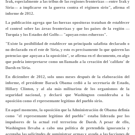
Irak, especialmente a las tribus de las regiones fronterizas —entre Irak y
Siria— a implicarse en la guerra contra el régimen sirio", afirma el
informe de 2012.
La publicación agrega que las fuerzas opositoras trataban de establecer
el control sobre las áreas fronterizas y que los países de la región —
Turquía y los Estados del Golfo— "apoyan estos esfuerzos".
"Existe la posibilidad de establecer un principado salafista declarado o
no declarado en el este de Siria, y esto es precisamente lo que quieren las
potencias que apoyan a la oposición", se afirma en el documento, en algo
que podría interpretarse como un llamado a la creación del 'califato' de
Daesh en Siria.
En diciembre de 2012, solo unos meses después de la elaboración del
informe, el presidente Barack Obama cedió a la secretaria de Estado,
Hillary Clinton, y al ala más militarista de los organismos de la
seguridad nacional, y declaró que Washington consideraba a la
oposición como el representante legítimo del pueblo sirio.
En aquel momento, la oposición que la Administración de Obama definía
como "el representante legítimo del pueblo" estaba liderada por los
impulsores de la actual red terrorista de Daesh. A pesar de ello,
Washington llevaba a cabo una política de pretendida ignorancia y
aceptaba las solicitudes de suministrar armas y ayuda a las facciones de