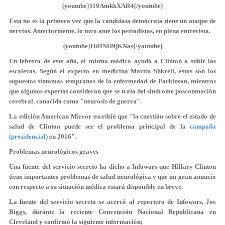
{youtube}119AmkkXAR4{/youtube}
Esta no es la primera vez que la candidata demócrata tiene un ataque de
nervios. Anteriormente, lo tuvo ante los periodistas, en plena entrevista.
{youtube}Hd4NH9jKNas{/youtube}
En febrero de este año, el mismo médico ayudó a Clinton a subir las
escaleras. Según el experto en medicina Martin Shkreli, estos son los
supuestos síntomas tempranos de la enfermedad de Parkinson, mientras
que algunos expertos consideran que se trata del síndrome posconmoción
cerebral, conocido como "neurosis de guerra".
La edición American Mirror escribió que "la cuestión sobre el estado de
salud de Clinton puede ser el problema principal de la
campaña
(presidencial)
en 2016".
Problemas neurológicos graves
Una fuente del servicio secreto ha dicho a Infowars que Hillary Clinton
tiene importantes problemas de salud neurológica y que un gran anuncio
con respecto a su situación médica estará disponible en breve.
La fuente del servicio secreto se acercó al reportero de Infowars, Joe
Biggs, durante la reciente Convención Nacional Republicana en
Cleveland y confirmó la siguiente información;