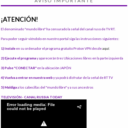
AVISO IMPORTANTE
¡ATENCIÓN!
El denominado "mundo libre" ha censurado la señal del canal ruso de TV RT.
Para poder seguir viéndolo en nuestro portal siga las instrucciones siguientes:
1) Instale
en su ordenador el programa gratuito Proton VPN desde
aquí:
2) Ejecute el programa
y aparecerán tres Ubicaciones libres en la parte izquierda
3) Pulse "CONECTAR"
en la ubicación JAPÓN
4) Vuelva a entrar en nuestra web
y ya podrá disfrutar de la señal de RT TV
5) Maldiga
a los cabecillas del "mundo libre" y a sus ancestros
TELEVISIÓN - CANAL RUSSIA TODAY