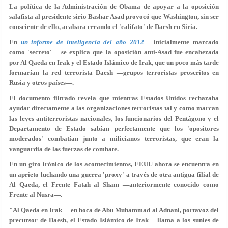
La política de la Administración de Obama de apoyar a la oposición
salafista al presidente sirio Bashar Asad provocó que Washington, sin ser
consciente de ello, acabara creando el 'califato' de Daesh en Siria.
En
un informe de inteligencia del año 2012
—inicialmente marcado
como 'secreto'— se explica que la oposición anti-Asad fue encabezada
por Al Qaeda en Irak y el Estado Islámico de Irak, que un poco más tarde
formarían la red terrorista Daesh —grupos terroristas proscritos en
Rusia y otros países—.
El documento filtrado revela que mientras Estados Unidos rechazaba
ayudar directamente a las organizaciones terroristas tal y como marcan
las leyes antiterroristas nacionales, los funcionarios del Pentágono y el
Departamento de Estado sabían perfectamente que los 'opositores
moderados' combatían junto a milicianos terroristas, que eran la
vanguardia de las fuerzas de combate.
En un giro irónico de los acontecimientos, EEUU ahora se encuentra en
un aprieto luchando una guerra 'proxy' a través de otra antigua filial de
Al Qaeda, el Frente Fatah al Sham —anteriormente conocido como
Frente al Nusra—.
"Al Qaeda en Irak —en boca de Abu Muhammad al Adnani, portavoz del
precursor de Daesh, el Estado Islámico de Irak— llama a los suníes de