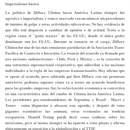
Imperialismo básico
La política de Hillary Clinton hacia América Latina siempre fue
agresiva e imperialista, y estuvo marcado con un número sin precedentes
de intentos de golpe y otras actividades subversivas. No hay evidencia de
que ella esté dispuesta a cambiar de opinión o de actitud. Trató a la
región como el "patio trasero" de los EE.UU., donde el único poder
dominante son los EE.UU.. Durante su estancia en el cargo, Hillary
Clinton fue una de las más entusiastas partidarias de la Asociación Trans-
Pacífico de Comercio e Inversión. La esencia del acuerdo ya firmado por
tres naciones sudamericanas - Chile, Perú y México -, es la creación de
una estructura supranacional corporativa, que subordine a las naciones
individuales a la regla de las empresas transnacionales. Hoy afirma que
se opone al acuerdo, pero sabiendo qué hizo Hillary con sus promesas
anteriores, podemos suponer cómo va a tratar un acuerdo beneficioso
para las grandes empresas. Así, la esclavización económica se convertirá
en una característica más del rumbo de Clinton hacia América Latina.
Los presidentes pro-estadounidenses de Argentina y Brasil - Macri y
Temer - están dispuestos a abrazar esta agenda, y después de estos
gigantes económicos las asuman, otras economías no tendrán
escapatoria. Donald Trump puede decir cosas confusas sobre los
mexicanos, pero al menos siempre se ha opuesto a estos planes y afirma
abiertamente su oposición a la globalización y al TTIP.