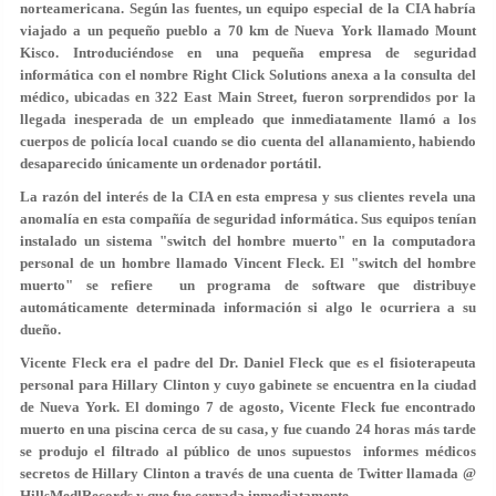
norteamericana. Según las fuentes, un equipo especial de la CIA habría
viajado a un pequeño pueblo a 70 km de Nueva York llamado Mount
Kisco. Introduciéndose en una pequeña empresa de seguridad
informática con el nombre Right Click Solutions anexa a la consulta del
médico, ubicadas en 322 East Main Street, fueron sorprendidos por la
llegada inesperada de un empleado que inmediatamente llamó a los
cuerpos de policía local cuando se dio cuenta del allanamiento, habiendo
desaparecido únicamente un ordenador portátil.
La razón del interés de la CIA en esta empresa y sus clientes revela una
anomalía en esta compañía de seguridad informática. Sus equipos tenían
instalado un sistema "switch del hombre muerto" en la computadora
personal de un hombre llamado Vincent Fleck. El "switch del hombre
muerto" se refiere un programa de software que distribuye
automáticamente determinada información si algo le ocurriera a su
dueño.
Vicente Fleck era el padre del Dr. Daniel Fleck que es el fisioterapeuta
personal para Hillary Clinton y cuyo gabinete se encuentra en la ciudad
de Nueva York. El domingo 7 de agosto, Vicente Fleck fue encontrado
muerto en una piscina cerca de su casa, y fue cuando 24 horas más tarde
se produjo el filtrado al público de unos supuestos informes médicos
secretos de Hillary Clinton a través de una cuenta de Twitter llamada @
HillsMedlRecords y que fue cerrada inmediatamente.