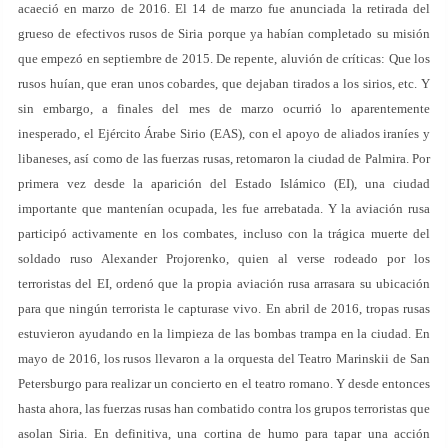
acaeció en marzo de 2016. El 14 de marzo fue anunciada la retirada del
grueso de efectivos rusos de Siria porque ya habían completado su misión
que empezó en septiembre de 2015. De repente, aluvión de críticas: Que los
rusos huían, que eran unos cobardes, que dejaban tirados a los sirios, etc. Y
sin embargo, a finales del mes de marzo ocurrió lo aparentemente
inesperado, el Ejército Árabe Sirio (EAS), con el apoyo de aliados iraníes y
libaneses, así como de las fuerzas rusas, retomaron la ciudad de Palmira. Por
primera vez desde la aparición del Estado Islámico (EI), una ciudad
importante que mantenían ocupada, les fue arrebatada. Y la aviación rusa
participó activamente en los combates, incluso con la trágica muerte del
soldado ruso Alexander Projorenko, quien al verse rodeado por los
terroristas del EI, ordenó que la propia aviación rusa arrasara su ubicación
para que ningún terrorista le capturase vivo. En abril de 2016, tropas rusas
estuvieron ayudando en la limpieza de las bombas trampa en la ciudad. En
mayo de 2016, los rusos llevaron a la orquesta del Teatro Marinskii de San
Petersburgo para realizar un concierto en el teatro romano. Y desde entonces
hasta ahora, las fuerzas rusas han combatido contra los grupos terroristas que
asolan Siria. En definitiva, una cortina de humo para tapar una acción