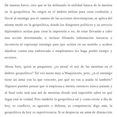
De manera breve, creo que se ha delineado la utilidad básica de la mentira
en la geopolítica. Su origen en el ámbito militar para crear confusión y
llevar al enemigo por el camino de las acciones desventajosas, se aplica del
mismo modo en la geopolítica, donde los dirigentes políticos y su servicio
diplomático actúan para crear la impresión o no, de estar llevando a cabo
una acción determinada, o incluso filtrando información inexacta o
incorrecta al espionaje enemigo para que actúen en un sentido y acaben
dándose contra una emboscada o simplemente les haga perder tiempo y
recursos.
Ahora bien, quizá se pregunten, ¿es moral el uso de las mentiras en el
ámbito geopolítico? Tal vez suene muy a Maquiavelo, pero, ¿si el enemigo
tiene un arma con la que vencerte, por qué no vas a usarla tú también?
Algunos pueden pensar que si empiezas a mentir, entonces nunca pararás y
al final todo será una red de mentiras donde será imposible saber en qué
lugar está la verdad. Pero también la geopolítica tal y como existe a día de
hoy, es conflicto, es agresión y defensa, es competencia, digo más, la
geopolítica de hoy es supervivencia. Si se desprecia un arma de distracción