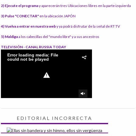
2) Ejecute el programa
y aparecerán tres Ubicaciones libres en la parte izquierda
3) Pulse "CONECTAR"
en la ubicación JAPÓN
4) Vuelva a entrar en nuestra web
y ya podrá disfrutar de la señal de RT TV
5) Maldiga
a los cabecillas del "mundo libre" y a sus ancestros
TELEVISIÓN - CANAL RUSSIA TODAY
EDITORIAL INCORRECTA