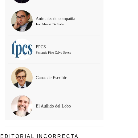
Animales de compañía
Juan Manuel De Prada
FPCS
Fernando Pino Calvo Sotelo
Ganas de Escribir
El Aullido del Lobo
EDITORIAL INCORRECTA