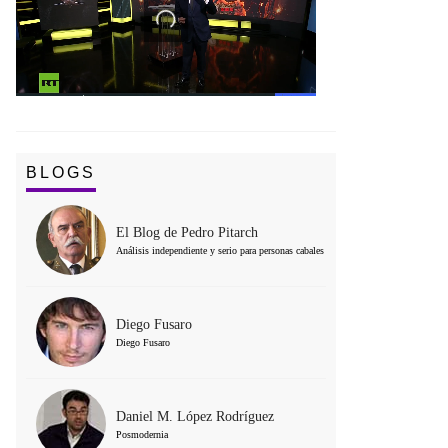
BLOGS
El Blog de Pedro Pitarch
Análisis independiente y serio para personas cabales
Diego Fusaro
Diego Fusaro
Daniel M. López Rodríguez
Posmodernia