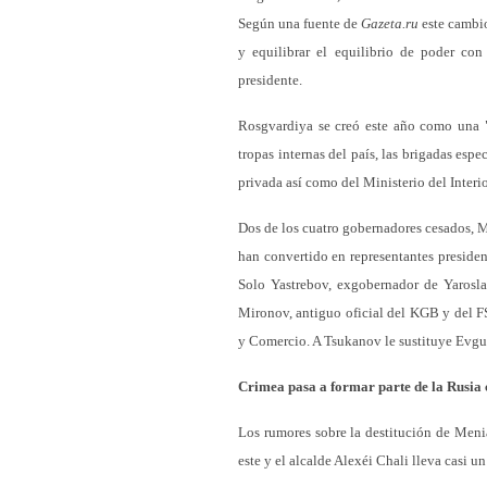
Según una fuente de
Gazeta.ru
este cambio
y equilibrar el equilibrio de poder con
presidente.
Rosgvardiya se creó este año como una "
tropas internas del país, las brigadas espe
privada así como del Ministerio del Interio
Dos de los cuatro gobernadores cesados, 
han convertido en representantes presidenc
Solo Yastrebov, exgobernador de Yarosla
Mironov, antiguo oficial del KGB y del FS
y Comercio. A Tsukanov le sustituye Evgue
Crimea pasa a formar parte de la Rusia 
Los rumores sobre la destitución de Meni
este y el alcalde Alexéi Chali lleva casi u