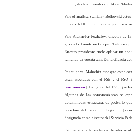
poder"; declara el analista político Nikol
Para el analista Stanislav Belkovski estos
miedos del Kremlin de que se produzca un 
Para Alexander Pozhalov, director de la
gestando durante un tiempo. "Había un po
Nuestro presidente suele aplicar un paq
teniendo en cuenta también la eficacia de l
Por su parte, Makarkin cree que estos com
están asociadas con el FSB y el FSO [S
funcionarios
]. La gente del FSO, que ha 
Algunos de los nombramientos se esp
determinadas estructuras de poder, lo qu
Secretario del Consejo de Seguridad] es u
designado como director del Servicio Fed
Esto mostraría la tendencia de reforzar a