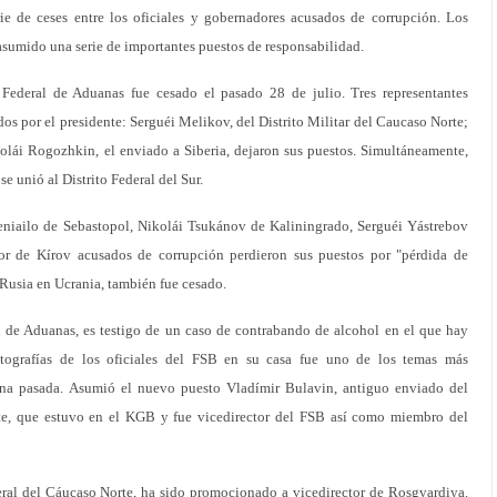
e de ceses entre los oficiales y gobernadores acusados de corrupción. Los
 asumido una serie de importantes puestos de responsabilidad.
 Federal de Aduanas fue cesado el pasado 28 de julio. Tres representantes
idos por el presidente: Serguéi Melikov, del Distrito Militar del Caucaso Norte;
lái Rogozhkin, el enviado a Siberia, dejaron sus puestos. Simultáneamente,
e unió al Distrito Federal del Sur.
niailo de Sebastopol, Nikolái Tsukánov de Kaliningrado, Serguéi Yástrebov
or de Kírov acusados de corrupción perdieron sus puestos por "pérdida de
Rusia en Ucrania, también fue cesado.
al de Aduanas, es testigo de un caso de contrabando de alcohol en el que hay
otografías de los oficiales del FSB en su casa fue uno de los temas más
na pasada. Asumió el nuevo puesto Vladímir Bulavin, antiguo enviado del
este, que estuvo en el KGB y fue vicedirector del FSB así como miembro del
eral del Cáucaso Norte, ha sido promocionado a vicedirector de Rosgvardiya.