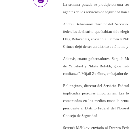
La semana pasada se produjeron una seri
agentes de los servicios de seguridad han
Andréi Belianinov director del Servicio
federales de distrito que habían sido eleg
Oleg Belavenets, enviado a Crimea y Niko
Crimea dejó de ser un distrito autónomo y s
Además, cuatro gobernadores: Serguéi Me
de Yaroslavl y Nikita Belykh, gobernad
confianza". Mijaíl Zurábov, embajador de 
Beliançinov, director del Servicio Feder
implicadas personas importantes. Las f
comentados en los medios rusos la sema
presidente al Distrito Federal del Noro
Consejo de Seguridad.
Serguéi Mélikov, enviado al Distrito Fed