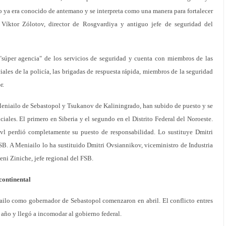
 ya era conocido de antemano y se interpreta como una manera para fortalecer
 Víktor Zólotov, director de Rosgvardiya y antiguo jefe de seguridad del
súper agencia" de los servicios de seguridad y cuenta con miembros de las
ciales de la policía, las brigadas de respuesta rápida, miembros de la seguridad
r.
Meniailo de Sebastopol y Tsukanov de Kaliningrado, han subido de puesto y se
iales. El primero en Siberia y el segundo en el Distrito Federal del Noroeste.
vl perdió completamente su puesto de responsabilidad. Lo sustituye Dmitri
B. A Meniailo lo ha sustituido Dmitri Ovsiannikov, viceministro de Industria
ni Ziniche, jefe regional del FSB.
continental
ailo como gobernador de Sebastopol comenzaron en abril. El conflicto entres
n año y llegó a incomodar al gobierno federal.