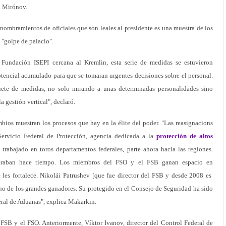
ái Mirónov.
 nombramientos de oficiales que son leales al presidente es una muestra de los
"golpe de palacio".
 Fundación ISEPI cercana al Kremlin, esta serie de medidas se estuvieron
tencial acumulado para que se tomaran urgentes decisiones sobre el personal.
uete de medidas, no solo mirando a unas determinadas personalidades sino
a gestión vertical", declaró.
bios muestran los procesos que hay en la élite del poder. "Las reasignacions
ervicio Federal de Protección, agencia dedicada a la
protección de altos
trabajado en toros departamentos federales, parte ahora hacia las regiones.
eraban hace tiempo. Los miembros del FSO y el FSB ganan espacio en
e les fortalece. Nikolái Patrushev [que fue director del FSB y desde 2008 es
no de los grandes ganadores. Su protegido en el Consejo de Seguridad ha sido
eral de Aduanas", explica Makarkin.
l FSB y el FSO. Anteriormente, Víktor Ivanov, director del Control Federal de