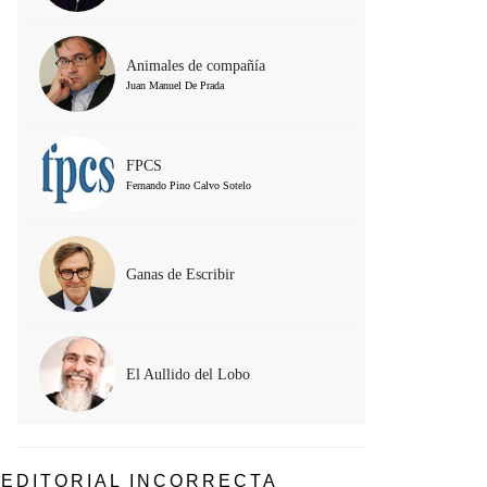
Animales de compañía
Juan Manuel De Prada
FPCS
Fernando Pino Calvo Sotelo
Ganas de Escribir
El Aullido del Lobo
EDITORIAL INCORRECTA