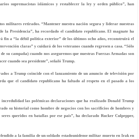
sarios supremacistas islámicos y restablecer la ley y orden público”, han
s militares retirados. “Mantener nuestra nación segura y liderar nuestras
e la Presidencia”, ha recordado el candidato republicano. El magnate ha
 fin a “la débil política exterior” de los últimos ocho años, reconstruirá el
ntervención claras” y cuidará de los veteranos cuando regresen a casa. “Sólo
a de su campaña) cuando nos aseguremos que nuestras Fuerzas Armadas son
acer cuando sea presidente”, señaló Trump.
irados a Trump coincide con el lanzamiento de un anuncio de televisión por
rda que el candidato republicano ha faltado al respeto en el pasado a los
 incredulidad las polémicas declaraciones que ha realizado Donald Trump
do su historial como hombre de negocios con los sacrificios de hombres y
 seres queridos en batallas por ese país”, ha declarado Rucker Culpepper,
endido a la familia de un soldado estadounidense militar muerto en Irak en