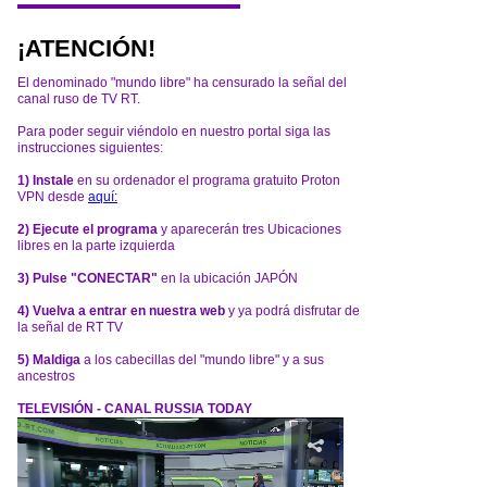
¡ATENCIÓN!
El denominado "mundo libre" ha censurado la señal del
canal ruso de TV RT.
Para poder seguir viéndolo en nuestro portal siga las
instrucciones siguientes:
1) Instale
en su ordenador el programa gratuito Proton
VPN desde
aquí:
2) Ejecute el programa
y aparecerán tres Ubicaciones
libres en la parte izquierda
3) Pulse "CONECTAR"
en la ubicación JAPÓN
4) Vuelva a entrar en nuestra web
y ya podrá disfrutar de
la señal de RT TV
5) Maldiga
a los cabecillas del "mundo libre" y a sus
ancestros
TELEVISIÓN - CANAL RUSSIA TODAY