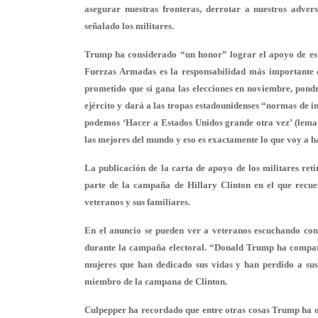
asegurar nuestras fronteras, derrotar a nuestros adver
señalado los militares.
Trump ha considerado “un honor” lograr el apoyo de esto
Fuerzas Armadas es la responsabilidad más importante d
prometido que si gana las elecciones en noviembre, pondrá
ejército y dará a las tropas estadounidenses “normas de i
podemos ‘Hacer a Estados Unidos grande otra vez’ (lem
las mejores del mundo y eso es exactamente lo que voy a h
La publicación de la carta de apoyo de los militares ret
parte de la campaña de Hillary Clinton en el que recue
veteranos y sus familiares.
En el anuncio se pueden ver a veteranos escuchando con
durante la campaña electoral. “Donald Trump ha compara
mujeres que han dedicado sus vidas y han perdido a sus
miembro de la campana de Clinton.
Culpepper ha recordado que entre otras cosas Trump ha of