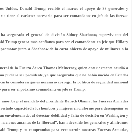
dos Unidos,
Donald Trump
, recibió el martes el
apoyo de 88 generales y
rio tiene el carácter necesario para ser comandante en jefe de las fuerzas
ha asegurado el general de división Sidney Shachnow, superviviente del
ld Trump genera más confianza
para ser el comandante en jefe que Hillary
 promotor junto a Shachnow de la carta abierta de apoyo de militares a la
 general de la Fuerza Aérea Thomas McInerney, quien anteriormente acudió a
ma pudiera ser presidente, ya que aseguraba que no había nacido en Estados
 carta consideran que es necesario corregir la política de seguridad nacional
o para ser el próximo comandante en jefe es Trump.
ho años, bajo el mandato del presidente Barack Obama, las Fuerzas Armadas
, ha restado capacidad a los hombres y mujeres en uniforme para desempeñar su
an envalentonado, al detectar debilidad y falta de decisión en Washington y
 naciones amantes de la libertad”, han advertido los generales y almirantes
ald Trump
y su compromiso para reconstruir nuestras Fuerzas Armadas,