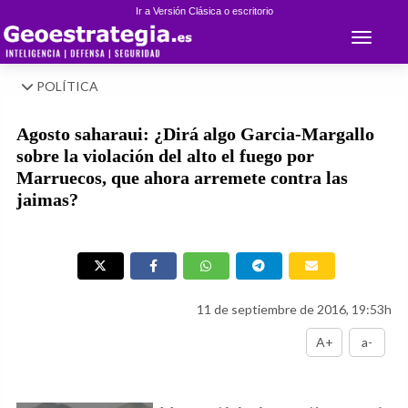
Ir a Versión Clásica o escritorio
Toggle 
POLÍTICA
Agosto saharaui: ¿Dirá algo Garcia-Margallo
sobre la violación del alto el fuego por
Marruecos, que ahora arremete contra las
jaimas?
11 de septiembre de 2016, 19:53h
A+
a-