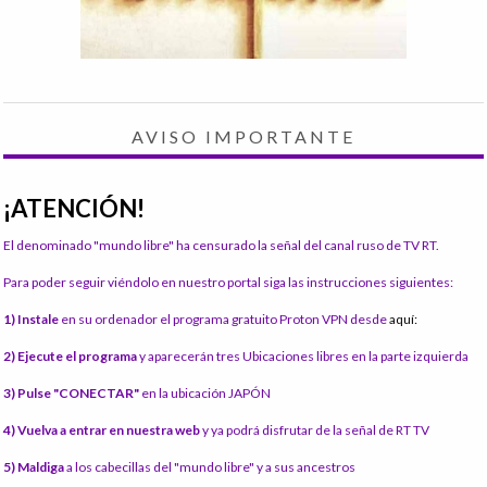
AVISO IMPORTANTE
¡ATENCIÓN!
El denominado "mundo libre" ha censurado la señal del canal ruso de TV RT.
Para poder seguir viéndolo en nuestro portal siga las instrucciones siguientes:
1) Instale
en su ordenador el programa gratuito Proton VPN desde
aquí:
2) Ejecute el programa
y aparecerán tres Ubicaciones libres en la parte izquierda
3) Pulse "CONECTAR"
en la ubicación JAPÓN
4) Vuelva a entrar en nuestra web
y ya podrá disfrutar de la señal de RT TV
5) Maldiga
a los cabecillas del "mundo libre" y a sus ancestros