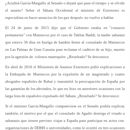
¿Acudirá García-Margallo al Senado o dejará que pase el tiempo y se olvide
el asunto? Sobre el Sáhara Occidental el ministro de Exteriores es
especialista en hacer anuncios de los que después no vuelve a hablar.
El 24 de junio de 2015 dijo que el Gobierno estaba en "contacto
permanente" con Marruecos por el caso de Takbar Haddi, la madre saharaui
que estuvo 36 días en huelga de hambre frente al consulado de Marruecos
en Las Palmas de Gran Canaria para reclamar el cadáver de su hijo, muerto
por la agresión de colonos marroquíes. ¿Resultado? Se desconoce.
En abril de 2016 el Ministerio de Asuntos Exteriores pidió explicaciones a
la Embajada de Marruecos por la expulsión de un magistrado y cuatro
abogados españoles de Rabat y transmitió la preocupación de España por
las garantías de los afectados, lo que no hizo en anteriores ocasiones con la
larga lista de españoles expulsado del Sáhara. ¿Resultado? Se desconoce.
Si el ministro García-Margallo compareciese en el Senado podría explicar,
también, el motivo por el que el consulado de Agadir deniega el visado a
saharauis que tienen previsto viajar a España para participar en actos con
organizaciones de DDHH o universidades, como le ocurrió en tres ocasiones