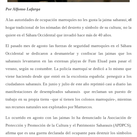
Por Alfonso Lafarga
A las autoridades de ocupación marroquíes no les gusta la jaima saharaui,
el
hogar tradicional de los nómadas del desierto y símbolo de su cultura; no la
quiere en el Sáhara Occidental que invadió hace más de 40 años.
El pasado mes de agosto las fuerzas de seguridad marroquíes en el Sáhara
Occidental se dedicaron a desmantelar y confiscar las jaimas que los
saharauis levantaron en las extensas playas de Fum Eluad para pasar el
verano, según su costumbre. La policía marroquí se dedicó a lo mismo que
viene haciendo desde que entró en la excolonia española: perseguir a los
ciudadanos saharauis. En junio y julio de este año reprimió casi a diario las
manifestaciones de desempleados saharauis que reclaman un puesto de
trabajo en su propia tierra –que sí tienen los colonos marroquíes-, mientras
sus recursos naturales son explotados por Marruecos.
Lo ocurrido en agosto con las jaimas lo ha denunciado la Asociación de
Protección y Promoción de la Cultura y el Patrimonio Saharauis (APDPCS);
afirma que es una guerra declarada del ocupante para destruir los símbolos