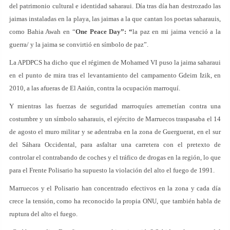
del patrimonio cultural e identidad saharaui. Día tras día han destrozado las
jaimas instaladas en la playa, las jaimas a la que cantan los poetas saharauis,
como Bahia Awah en “
One Peace Day”: “
la paz en mi jaima venció a la
guerra/ y la jaima se convirtió en símbolo de paz”.
La APDPCS ha dicho que el régimen de Mohamed VI puso la jaima saharaui
en el punto de mira tras el levantamiento del campamento Gdeim Izik, en
2010, a las afueras de El Aaiún, contra la ocupación marroquí.
Y mientras las fuerzas de seguridad marroquíes arremetían contra una
costumbre y un símbolo saharauis, el ejército de Marruecos traspasaba el 14
de agosto el muro militar y se adentraba en la zona de Guerguerat, en el sur
del Sáhara Occidental, para asfaltar una carretera con el pretexto de
controlar el contrabando de coches y el tráfico de drogas en la región, lo que
para el Frente Polisario ha supuesto la violación del alto el fuego de 1991.
Marruecos y el Polisario han concentrado efectivos en la zona y cada día
crece la tensión, como ha reconocido la propia ONU, que también habla de
ruptura del alto el fuego.