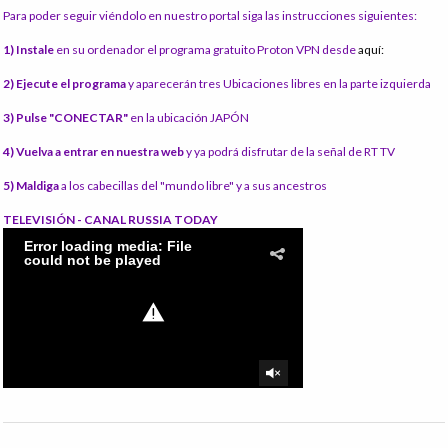
Para poder seguir viéndolo en nuestro portal siga las instrucciones siguientes:
1) Instale
en su ordenador el programa gratuito Proton VPN desde
aquí:
2) Ejecute el programa
y aparecerán tres Ubicaciones libres en la parte izquierda
3) Pulse "CONECTAR"
en la ubicación JAPÓN
4) Vuelva a entrar en nuestra web
y ya podrá disfrutar de la señal de RT TV
5) Maldiga
a los cabecillas del "mundo libre" y a sus ancestros
TELEVISIÓN - CANAL RUSSIA TODAY