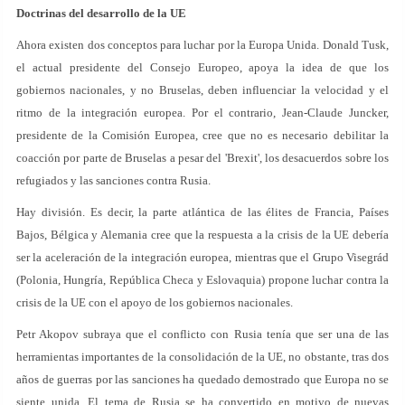
Doctrinas del desarrollo de la UE
Ahora existen dos conceptos para luchar por la Europa Unida. Donald Tusk,
el actual presidente del Consejo Europeo, apoya la idea de que los
gobiernos nacionales, y no Bruselas, deben influenciar la velocidad y el
ritmo de la integración europea. Por el contrario, Jean-Claude Juncker,
presidente de la Comisión Europea, cree que no es necesario debilitar la
coacción por parte de Bruselas a pesar del 'Brexit', los desacuerdos sobre los
refugiados y las sanciones contra Rusia.
Hay división. Es decir, la parte atlántica de las élites de Francia, Países
Bajos, Bélgica y Alemania cree que la respuesta a la crisis de la UE debería
ser la aceleración de la integración europea, mientras que el Grupo Visegrád
(Polonia, Hungría, República Checa y Eslovaquia) propone luchar contra la
crisis de la UE con el apoyo de los gobiernos nacionales.
Petr Akopov subraya que el conflicto con Rusia tenía que ser una de las
herramientas importantes de la consolidación de la UE, no obstante, tras dos
años de guerras por las sanciones ha quedado demostrado que Europa no se
siente unida. El tema de Rusia se ha convertido en motivo de nuevas