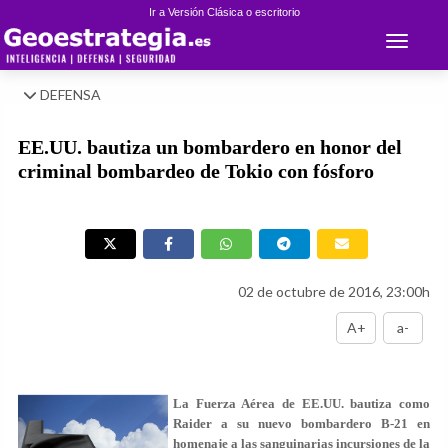
Ir a Versión Clásica o escritorio
Toggle 
DEFENSA
EE.UU. bautiza un bombardero en honor del
criminal bombardeo de Tokio con fósforo
02 de octubre de 2016, 23:00h
A+
a-
La Fuerza Aérea de EE.UU. bautiza como
Raider a su nuevo bombardero B-21 en
homenaje a las sanguinarias incursiones de la