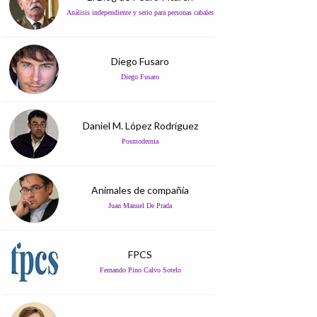
Análisis independiente y serio para personas cabales
Diego Fusaro
Diego Fusaro
Daniel M. López Rodríguez
Posmodernia
Animales de compañía
Juan Manuel De Prada
FPCS
Fernando Pino Calvo Sotelo