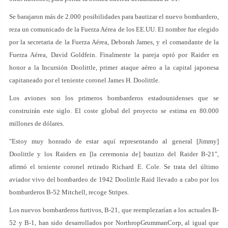
Se barajaron más de 2.000 posibilidades para bautizar el nuevo bombardero,
reza un comunicado de la Fuerza Aérea de los EE.UU. El nombre fue elegido
por la secretaria de la Fuerza Aérea, Deborah James, y el comandante de la
Fuerza Aérea, David Goldfein. Finalmente la pareja optó por Raider en
honor a la Incursión Doolittle, primer ataque aéreo a la capital japonesa
capitaneado por el teniente coronel James H. Doolittle.
Los aviones son los primeros bombarderos estadounidenses que se
construirán este siglo. El coste global del proyecto se estima en 80.000
millones de dólares.
"Estoy muy honrado de estar aquí representando al general [Jimmy]
Doolittle y los Raiders en [la ceremonia de] bautizo del Raider B-21",
afirmó el teniente coronel retirado Richard E. Cole. Se trata del último
aviador vivo del bombardeo de 1942 Doolittle Raid llevado a cabo por los
bombarderos B-52 Mitchell, recoge Stripes.
Los nuevos bombarderos furtivos, B-21, que reemplezarían a los actuales B-
52 y B-1, han sido desarrollados por NorthropGrummanCorp, al igual que