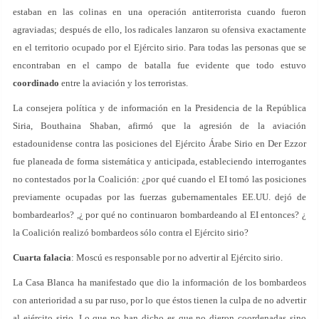
estaban en las colinas en una operación antiterrorista cuando fueron
agraviadas; después de ello, los radicales lanzaron su ofensiva exactamente
en el territorio ocupado por el Ejército sirio. Para todas las personas que se
encontraban en el campo de batalla fue evidente que todo estuvo
coordinado
entre la aviación y los terroristas.
La consejera política y de información en la Presidencia de la República
Siria, Bouthaina Shaban, afirmó que la agresión de la aviación
estadounidense contra las posiciones del Ejército Árabe Sirio en Der Ezzor
fue planeada de forma sistemática y anticipada, estableciendo interrogantes
no contestados por la Coalición: ¿por qué cuando el EI tomó las posiciones
previamente ocupadas por las fuerzas gubernamentales EE.UU. dejó de
bombardearlos? ,¿ por qué no continuaron bombardeando al EI entonces? ¿
la Coalición realizó bombardeos sólo contra el Ejército sirio?
Cuarta falacia
: Moscú es responsable por no advertir al Ejército sirio.
La Casa Blanca ha manifestado que dio la información de los bombardeos
con anterioridad a su par ruso, por lo que éstos tienen la culpa de no advertir
al ejército sirio. Lo que no han dicho es que no dieron coordenadas sino