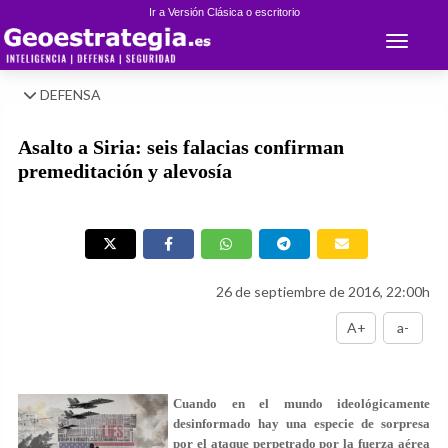
Ir a Versión Clásica o escritorio
Toggle 
DEFENSA
Asalto a Siria: seis falacias confirman
premeditación y alevosía
26 de septiembre de 2016, 22:00h
A+
a-
Cuando en el mundo ideológicamente
desinformado hay una especie de sorpresa
por el ataque perpetrado por la fuerza aérea