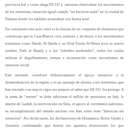
provincia (tal y como alega EE.UU.), mientras observaban los movimientos
de los terroristas, situación igual cuando “no hicieron nada” en la ciudad de
Palmira donde los takfiríes avanzaban con fuerza letal.
En conclusión este acto cruel es la síntesis de un conjunto de elementos que
corroboran que la Casa Blanca creó, sostiene y da futuro a los movimientos
terroristas como Daesh, Al Qaeda y su filial Frente Al-Nusra (con su nuevo
nombre, Fath al Sham), y a los “rebeldes moderados”, todos los cuales
utilizan el degollamiento, tortura e incineración como mecanismos de
sanación social.
Este atentado corroboró definitivamente el apoyo irrestricto a la
desmembración de la región y es un mensaje de aliento a los terroristas, que
han iniciado con mayor vigor sus ataques al saber que EE.UU. los protege. A
la suma de “errores” se debe adicionar el millón de asesinatos en Irak, la
muerte de Gadafi, la intervención en Siria, el apoyo al exterminio palestino,
su incumplimiento del tratado nuclear con Irán, entre otras “falencias sin
intención”. Por dicha razón, las declaraciones de Dinamarca, Reino Unido y
Australia confirmando que fueron sus aparatos destructores los que