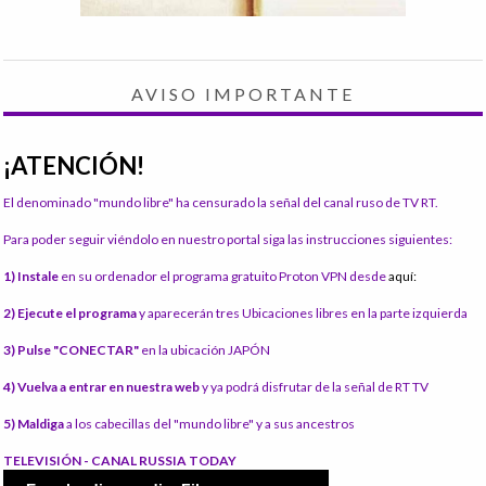
AVISO IMPORTANTE
¡ATENCIÓN!
El denominado "mundo libre" ha censurado la señal del canal ruso de TV RT.
Para poder seguir viéndolo en nuestro portal siga las instrucciones siguientes:
1) Instale
en su ordenador el programa gratuito Proton VPN desde
aquí:
2) Ejecute el programa
y aparecerán tres Ubicaciones libres en la parte izquierda
3) Pulse "CONECTAR"
en la ubicación JAPÓN
4) Vuelva a entrar en nuestra web
y ya podrá disfrutar de la señal de RT TV
5) Maldiga
a los cabecillas del "mundo libre" y a sus ancestros
TELEVISIÓN - CANAL RUSSIA TODAY