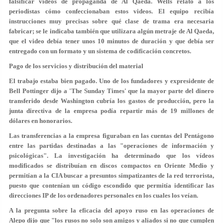
falsificar videos de propaganda de Al Qaeda. Wells relató a los
periodistas cómo confeccionaban estos videos. El equipo recibía
instrucciones muy precisas sobre qué clase de trama era necesaria
fabricar; se le indicaba también que utilizara algún metraje de Al Qaeda,
que el video debía tener unos 10 minutos de duración y que debía ser
entregado con un formato y un sistema de codificación concretos.
Pago de los servicios y distribución del material
El trabajo estaba bien pagado. Uno de los fundadores y expresidente de
Bell Pottinger dijo a 'The Sunday Times' que la mayor parte del dinero
transferido desde Washington cubría los gastos de producción, pero la
junta directiva de la empresa podía repartir más de 19 millones de
dólares en honorarios.
Las transferencias a la empresa figuraban en las cuentas del Pentágono
entre las partidas destinadas a las "operaciones de información y
psicológicas". La investigación ha determinado que los vídeos
modificados se distribuían en discos compactos en Oriente Medio y
permitían a la CIA buscar a presuntos simpatizantes de la red terrorista,
puesto que contenían un código escondido que permitía identificar las
direcciones IP de los ordenadores personales en los cuales los veían.
A la pregunta sobre la eficacia del apoyo ruso en las operaciones de
Alepo dijo que "los rusos no solo son amigos y aliados si no que cumplen