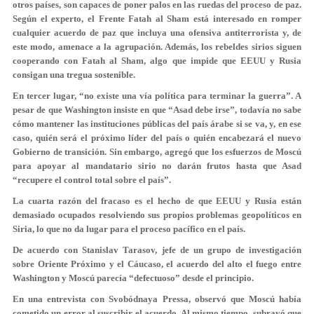
otros países, son capaces de poner palos en las ruedas del proceso de paz.
Según el experto, el Frente Fatah al Sham está interesado en romper
cualquier acuerdo de paz que incluya una ofensiva antiterrorista y, de
este modo, amenace a la agrupación. Además, los rebeldes sirios siguen
cooperando con Fatah al Sham, algo que impide que EEUU y Rusia
consigan una tregua sostenible.
En tercer lugar, “no existe una vía política para terminar la guerra”. A
pesar de que Washington insiste en que “Asad debe irse”, todavía no sabe
cómo mantener las instituciones públicas del país árabe si se va, y, en ese
caso, quién será el próximo líder del país o quién encabezará el nuevo
Gobierno de transición. Sin embargo, agregó que los esfuerzos de Moscú
para apoyar al mandatario sirio no darán frutos hasta que Asad
“recupere el control total sobre el país”.
La cuarta razón del fracaso es el hecho de que EEUU y Rusia están
demasiado ocupados resolviendo sus propios problemas geopolíticos en
Siria, lo que no da lugar para el proceso pacífico en el país.
De acuerdo con Stanislav Tarasov, jefe de un grupo de investigación
sobre Oriente Próximo y el Cáucaso, el acuerdo del alto el fuego entre
Washington y Moscú parecía “defectuoso” desde el principio.
En una entrevista con Svobódnaya Pressa, observó que Moscú había
cometido un error al suscribir el acuerdo. Al mismo tiempo, subrayó que