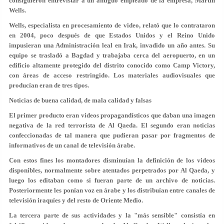
consiguieron entrevistar a un antiguo empleado de la empresa, Martin
Wells.
Wells, especialista en procesamiento de video, relató que lo contrataron
en 2004, poco después de que Estados Unidos y el Reino Unido
impusieran una Administración leal en Irak, invadido un año antes. Su
equipo se trasladó a Bagdad y trabajaba cerca del aeropuerto, en un
edificio altamente protegido del distrito conocido como Camp Victory,
con áreas de acceso restringido. Los materiales audiovisuales que
producían eran de tres tipos.
Noticias de buena calidad, de mala calidad y falsas
El primer producto eran videos propagandísticos que daban una imagen
negativa de la red terrorista de Al Qaeda. El segundo eran noticias
confeccionadas de tal manera que pudieran pasar por fragmentos de
informativos de un canal de televisión árabe.
Con estos fines los montadores disminuían la definición de los videos
disponibles, normalmente sobre atentados perpetrados por Al Qaeda, y
luego los editaban como si fueran parte de un archivo de noticias.
Posteriormente les ponían voz en árabe y los distribuían entre canales de
televisión iraquíes y del resto de Oriente Medio.
La tercera parte de sus actividades y la "más sensible" consistía en