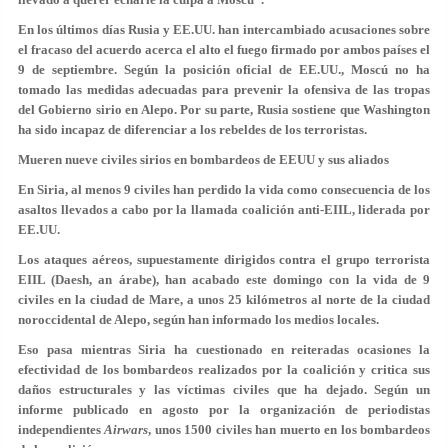
En los últimos días Rusia y EE.UU. han intercambiado acusaciones sobre
el fracaso del acuerdo acerca el alto el fuego firmado por ambos países el
9 de septiembre. Según la posición oficial de EE.UU., Moscú no ha
tomado las medidas adecuadas para prevenir la ofensiva de las tropas
del Gobierno sirio en Alepo. Por su parte, Rusia sostiene que Washington
ha sido incapaz de diferenciar a los rebeldes de los terroristas.
Mueren nueve civiles sirios en bombardeos de EEUU y sus aliados
En Siria, al menos 9 civiles han perdido la vida como consecuencia de los
asaltos llevados a cabo por la llamada coalición anti-EIIL, liderada por
EE.UU.
Los ataques aéreos, supuestamente dirigidos contra el grupo terrorista
EIIL (Daesh, an árabe), han acabado este domingo con la vida de 9
civiles en la ciudad de Mare, a unos 25 kilómetros al norte de la ciudad
noroccidental de Alepo, según han informado los medios locales.
Eso pasa mientras Siria ha cuestionado en reiteradas ocasiones la
efectividad de los bombardeos realizados por la coalición y critica sus
daños estructurales y las víctimas civiles que ha dejado. Según un
informe publicado en agosto por la organización de periodistas
independientes
Airwars
, unos 1500 civiles han muerto en los bombardeos