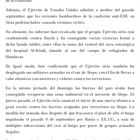
de la coalición.
Además, el Ejército de Estados Unidos admitió a medios del pasado
septiembre que los recientes bombardeos de la coalición anti-EIIL en
Siria podrían haber causado víctimas civiles.
No obstante, los informe han recalcado que el propio Ejército sirio está
combatiendo contra Daesh y ha conseguido varias victorias frente a
dicha banda takfirí, entre ellas la toma del control del área estratégica
del hospital Al-Kindi, situado al sur del campo de refugiados de
Handarat.
De igual modo, han confirmado que el Ejército sirio también ha
desplegado sus militares armados en el sur de Alepo, con el fin de llevar a
cabo ofensivas con morteros y cohetes contra los terroristas.
En la misma jornada del domingo las fuerzas del país árabe han
conseguido recuperar una zona industrial en el noroeste de Alepo. El
jueves pasado, el Ejército sirio anunció el inicio de una nueva ofensiva a
gran escala contra los barrios ocupados por terroristas en Alepo. La
medida fue tomada días después de que fracasara el plan de alto el fuego
impulsado el pasado 9 de septiembre por Rusia y EE.UU., a raíz de
múltiples infracciones del cese al fuego por parte de grupos armados
ilegales.