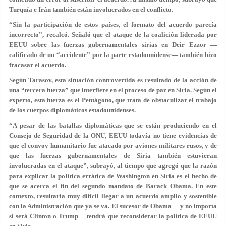
Turquía e Irán también están involucrados en el conflicto.
“Sin la participación de estos países, el formato del acuerdo parecía
incorrecto”, recalcó. Señaló que el ataque de la coalición liderada por
EEUU sobre las fuerzas gubernamentales sirias en Deir Ezzor —
calificado de un “accidente” por la parte estadounidense— también hizo
fracasar el acuerdo.
Según Tarasov, esta situación controvertida es resultado de la acción de
una “tercera fuerza” que interfiere en el proceso de paz en Siria. Según el
experto, esta fuerza es el Pentágono, que trata de obstaculizar el trabajo
de los cuerpos diplomáticos estadounidenses.
“A pesar de las batallas diplomáticas que se están produciendo en el
Consejo de Seguridad de la ONU, EEUU todavía no tiene evidencias de
que el convoy humanitario fue atacado por aviones militares rusos, y de
que las fuerzas gubernamentales de Siria también estuvieran
involucradas en el ataque”, subrayó, al tiempo que agregó que la razón
para explicar la política errática de Washington en Siria es el hecho de
que se acerca el fin del segundo mandato de Barack Obama. En este
contexto, resultaría muy difícil llegar a un acuerdo amplio y sostenible
con la Administración que ya se va. El sucesor de Obama —y no importa
si será Clinton o Trump— tendrá que reconsiderar la política de EEUU