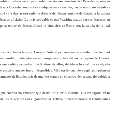
mbién trabajó en el país, sabe que sin una sanción del Presidente, ningún
ivas a Ucrania como sobre cualquier otra cuestión, por lo tanto, sus objetivos
land va a dar asesoramiento directo del Departamento de Estado a la quinta
rculos oficiales. Lo más probable es que Washington, al ver sus fracasos en
 para tratar de desestabilizar la situación en Rusia con la ayuda de la leal
tolerancia hacia Rusia y Eurasia. Nuland provocó un escándalo internacional
tercambio, trabajaba en un campamento infantil en la región de Odessa.
 unos niños pequeños, burlándose de ellos, debido a lo cual fue castigada
que posteriormente fueron despedidos. Más tarde, cuando ocupó por primera
amento de Estado, más de una vez estuvo en el centro del escándalo debido a
.
te que Nuland no entiende que desde 1991-1993, cuando ella trabajaba en la
las relaciones con el gobierno de Yeltsin, la mentalidad de los ciudadanos