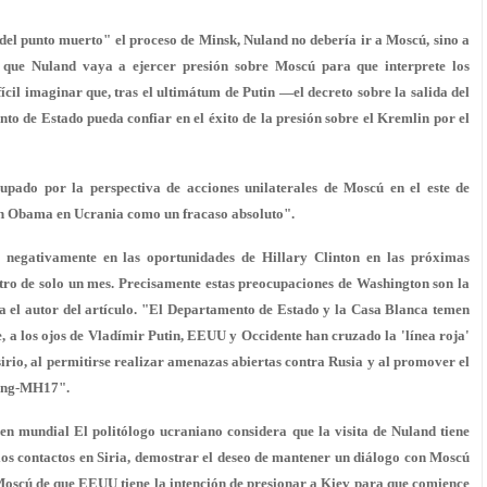
del punto muerto" el proceso de Minsk, Nuland no debería ir a Moscú, sino a
 que Nuland vaya a ejercer presión sobre Moscú para que interprete los
ícil imaginar que, tras el ultimátum de Putin —el decreto sobre la salida del
to de Estado pueda confiar en el éxito de la presión sobre el Kremlin por el
upado por la perspectiva de acciones unilaterales de Moscú en el este de
ión Obama en Ucrania como un fracaso absoluto".
r negativamente en las oportunidades de Hillary Clinton en las próximas
tro de solo un mes. Precisamente estas preocupaciones de Washington son la
a el autor del artículo. "El Departamento de Estado y la Casa Blanca temen
e, a los ojos de Vladímir Putin, EEUU y Occidente han cruzado la 'línea roja'
sirio, al permitirse realizar amenazas abiertas contra Rusia y al promover el
eing-MH17".
n mundial El politólogo ucraniano considera que la visita de Nuland tiene
 los contactos en Siria, demostrar el deseo de mantener un diálogo con Moscú
 Moscú de que EEUU tiene la intención de presionar a Kiev para que comience