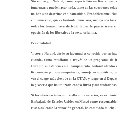
Sin embargo, Nuland, como especialista en Rusia que ta
funcionario puede hacer nada, tanto en las cuestiones relat
no han sido descritos con honestidad. Probablemente, Nu
columna rusa, que es bastante numerosa, incluyendo los cí
todos los frentes, haya decicido ir por la puerta trasera
oposición de los liberales y la sexta columna.
Personalidad
Victoria Nuland, desde su juventud es conocida por su in
cuando, como estudiante a través de un programa de in
Durante su estancia en el campamento, Nuland ofendió a
físicamente por sus compañeros, consejeros soviéticos, 
vez el cargo más elevado en la OTAN, y luego en el Depart
la grosería que ha utilizado contra Rusia y sus ciudadanos
Si las observaciones sobre ella son correctas, es eviden
Embajada de Estados Unidos en Moscú como responsable de 
rusos, así como la situación general, ha cambiado mucho.