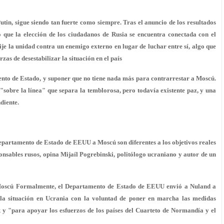
utin, sigue siendo tan fuerte como siempre. Tras el anuncio de los resultados
o que la elección de los ciudadanos de Rusia se encuentra conectada con el
elije la unidad contra un enemigo externo en lugar de luchar entre sí, algo que
zas de desestabilizar la situación en el país
ento de Estado, y suponer que no tiene nada más para contrarrestar a Moscú.
sobre la línea" que separa la temblorosa, pero todavía existente paz, y una
diente.
 Departamento de Estado de EEUU a Moscú son diferentes a los objetivos reales
ponsables rusos, opina Mijaíl Pogrebinski, politólogo ucraniano y autor de un
a Moscú Formalmente, el Departamento de Estado de EEUU envió a Nuland a
 la situación en Ucrania con la voluntad de poner en marcha las medidas
k y "para apoyar los esfuerzos de los países del Cuarteto de Normandía y el