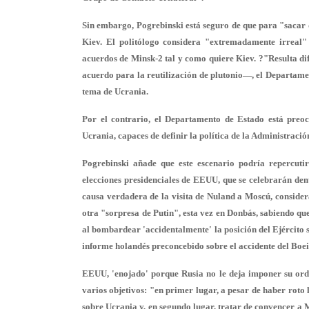
Sin embargo, Pogrebinski está seguro de que para "sacar 
Kiev. El politólogo considera "extremadamente irreal"
acuerdos de Minsk-2 tal y como quiere Kiev. ?"Resulta dif
acuerdo para la reutilización de plutonio—, el Departamen
tema de Ucrania.
Por el contrario, el Departamento de Estado está preoc
Ucrania, capaces de definir la política de la Administrac
Pogrebinski añade que este escenario podría repercuti
elecciones presidenciales de EEUU, que se celebrarán den
causa verdadera de la visita de Nuland a Moscú, consider
otra "sorpresa de Putin", esta vez en Donbás, sabiendo qu
al bombardear 'accidentalmente' la posición del Ejército 
informe holandés preconcebido sobre el accidente del Bo
EEUU, 'enojado' porque Rusia no le deja imponer su orde
varios objetivos: "en primer lugar, a pesar de haber roto
sobre Ucrania y, en segundo lugar, tratar de convencer a