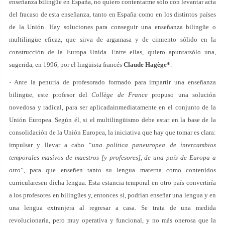
enseñanza bilingüe en España, no quiero contentarme sólo con levantar acta
del fracaso de esta enseñanza, tanto en España como en los distintos países
de la Unión. Hay soluciones para conseguir una enseñanza bilingüe o
multilingüe eficaz, que sirva de argamasa y de cimiento sólido en la
construcción de la Europa Unida. Entre ellas, quiero apuntarsólo una,
sugerida, en 1996, por el lingüista francés
Claude Hagège*
.
·
Ante la penuria de profesorado formado para impartir una enseñanza
bilingüe, este profesor del
Collège de France
propuso una solución
novedosa y radical, para ser aplicadainmediatamente en el conjunto de la
Unión Europea. Según él, si el multilingüismo debe estar en la base de la
consolidación de la Unión Europea, la iniciativa que hay que tomar es clara:
impulsar y llevar a cabo “
una política paneuropea de intercambios
temporales masivos de maestros [y profesores], de una país de Europa a
otro
”, para que enseñen tanto su lengua materna como contenidos
curricularesen dicha lengua. Esta estancia temporal en otro país convertiría
a los profesores en bilingües y, entonces sí, podrían enseñar una lengua y en
una lengua extranjera al regresar a casa. Se trata de una medida
revolucionaria, pero muy operativa y funcional, y no más onerosa que la