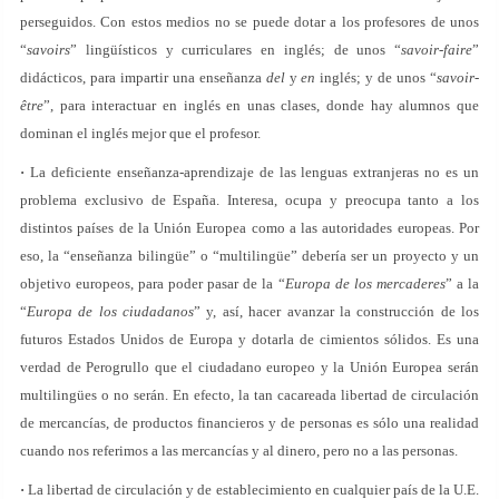
perseguidos. Con estos medios no se puede dotar a los profesores de unos
“
savoirs
” lingüísticos y curriculares en inglés; de unos “
savoir-faire
”
didácticos, para impartir una enseñanza
del
y
en
inglés; y de unos “
savoir-
être
”, para interactuar en inglés en unas clases, donde hay alumnos que
dominan el inglés mejor que el profesor.
·
La deficiente enseñanza-aprendizaje de las lenguas extranjeras no es un
problema exclusivo de España. Interesa, ocupa y preocupa tanto a los
distintos países de la Unión Europea como a las autoridades europeas. Por
eso, la “enseñanza bilingüe” o “multilingüe” debería ser un proyecto y un
objetivo europeos, para poder pasar de la “
Europa de los mercaderes
” a la
“
Europa de los ciudadanos
” y, así, hacer avanzar la construcción de los
futuros Estados Unidos de Europa y dotarla de cimientos sólidos. Es una
verdad de Perogrullo que el ciudadano europeo y la Unión Europea serán
multilingües o no serán. En efecto, la tan cacareada libertad de circulación
de mercancías, de productos financieros y de personas es sólo una realidad
cuando nos referimos a las mercancías y al dinero, pero no a las personas.
·
La libertad de circulación y de establecimiento en cualquier país de la U.E.