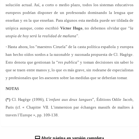
solución actual. Así, a corto o medio plazo, todos los sistemas educativos
europeos podrían disponer de un profesorado dominando la lengua que
enseñan y en la que enseñan. Para algunos esta medida puede ser tildada de
utópica aunque, como escribió
Víctor Hugo
, no debemos olvidar que “
la
utopia de hoy será la realidad de mañana
”.
·
Hasta ahora, los “maestros Ciruela” de la casta política española y europea
han hecho oídos sordos a la razonable y razonada propuesta de Cl. Hagège.
Esto denota que gestionan la “
res publica
” y toman decisiones sin saber lo
que se traen entre manos y, lo que es más grave, sin rodearse de especialistas
y profesionales que les asesoren sobre las medidas que se deberían tomar.
NOTAS
(*)
Cl. Hagège (1996),
L’enfant aux deux langues
”, Éditions Odile Jacob,
Paris (cf. « Chapitre VII. L’immersion par échanges massifs de maîtres à
travers l’Europe », pp. 109-138.
Abrir página en versión completa