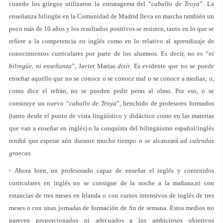
cuando los griegos utilizaron la estratagema del “
caballo de Troya
”. La
enseñanza bilingüe en la Comunidad de Madrid lleva en marcha también un
poco más de 10 años y los resultados positivos se resisten, tanto en lo que se
refiere a la competencia en inglés como en lo relativo al aprendizaje de
conocimientos curriculares por parte de los alumnos. Es decir, no es “
ni
bilingüe, ni enseñanza
”, Javier Marías
dixit
. Es evidente que no se puede
enseñar aquello que no se conoce o se conoce mal o se conoce a medias; o,
como dice el refrán, no se pueden pedir peras al olmo. Por eso, o se
construye un nuevo “
caballo de Troya
”, henchido de profesores formados
(tanto desde el punto de vista lingüístico y didáctico como en las materias
que van a enseñar en inglés) o la conquista del bilingüismo español/inglés
tendrá que esperar aún durante mucho tiempo o se alcanzará
ad calendas
graecas
.
·
Ahora bien, un profesorado capaz de enseñar el inglés y contenidos
curriculares en inglés no se consigue de la noche a la mañana,ni con
estancias de tres meses en Irlanda o con cursos intensivos de inglés de tres
meses o con unas jornadas de formación de fin de semana. Estos medios no
parecen proporcionados ni adecuados a los ambiciosos objetivos