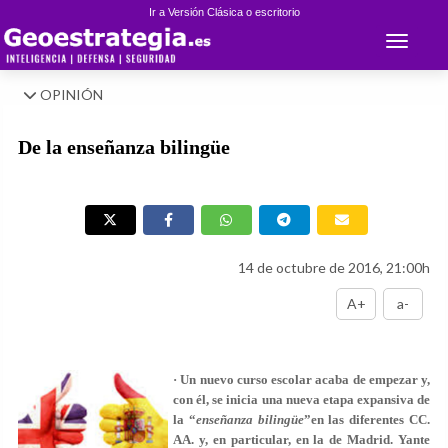
Ir a Versión Clásica o escritorio
Toggle 
OPINIÓN
De la enseñanza bilingüe
14 de octubre de 2016, 21:00h
A+
a-
·
Un nuevo curso escolar acaba de empezar y,
con él, se inicia una nueva etapa expansiva de
la “
enseñanza bilingüe
”en las diferentes CC.
AA. y, en particular, en la de Madrid. Yante