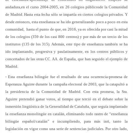
andadura,en el curso 2004-2005, en 26 colegios públicosde la Comunidad
de Madrid. Hasta esta fecha sólo se impartía en ciertos colegios privados. Y
desde entonces, esta enseñanza se ha ido generalizando poco a poco en esta
comunidad, hasta el punto de que, en 2016, ya es ofrecida por casi la mitad
de los colegios (359 de los casi 800 centros) y por más de un tercio de los
institutos (135 de los 315). Además, este tipo de enseñanza también se ha
ido implantando, progresiva y paulatinamente, en los centros públicos y
concertados de las otras CC. AA. de España, que han seguido el ejemplo de
Madrid.
·
Esta enseñanza bilingüe fue el resultado de una ocurrencia-promesa de
Esperanza Aguirre durante la campaña electoral de 2003, que la catapultó a
la presidencia de la Comunidad de Madrid. Con esta promesa, la Sra.
Aguirre pretendió ganar votos, al tiempo que terció en el debate sobre la
inmersión lingüística de la Generalidad de Cataluña, que seguía implantado
la enseñanza monolingüe en catalán, eliminando todo rastro de “enseñanza
bilingüe español/catalán” e incumpliendo, para más inri, tanto la
legislación en vigor como una serie de sentencias judiciales. Por otro lado,