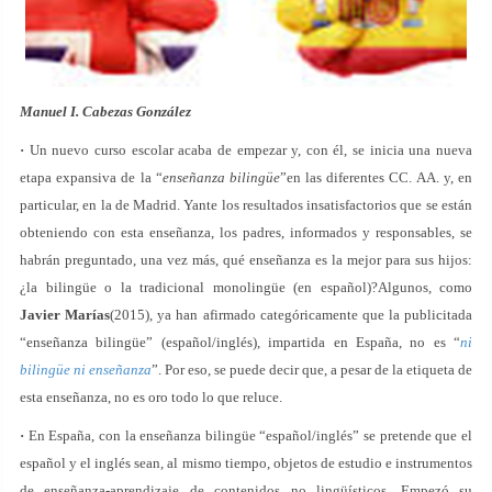
Manuel I. Cabezas González
·
Un nuevo curso escolar acaba de empezar y, con él, se inicia una nueva
etapa expansiva de la “
enseñanza bilingüe
”en las diferentes CC. AA. y, en
particular, en la de Madrid. Yante los resultados insatisfactorios que se están
obteniendo con esta enseñanza, los padres, informados y responsables, se
habrán preguntado, una vez más, qué enseñanza es la mejor para sus hijos:
¿la bilingüe o la tradicional monolingüe (en español)?Algunos, como
Javier Marías
(2015), ya han afirmado categóricamente que la publicitada
“enseñanza bilingüe” (español/inglés), impartida en España, no es “
ni
bilingüe ni enseñanza
”. Por eso, se puede decir que, a pesar de la etiqueta de
esta enseñanza, no es oro todo lo que reluce.
·
En España, con la enseñanza bilingüe “español/inglés” se pretende que el
español y el inglés sean, al mismo tiempo, objetos de estudio e instrumentos
de enseñanza-aprendizaje de contenidos no lingüísticos. Empezó su