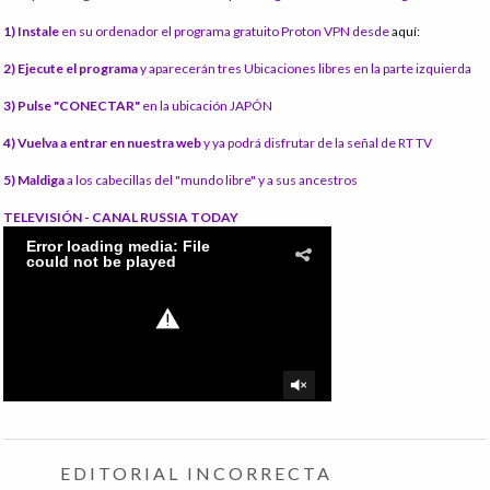
1) Instale
en su ordenador el programa gratuito Proton VPN desde
aquí:
2) Ejecute el programa
y aparecerán tres Ubicaciones libres en la parte izquierda
3) Pulse "CONECTAR"
en la ubicación JAPÓN
4) Vuelva a entrar en nuestra web
y ya podrá disfrutar de la señal de RT TV
5) Maldiga
a los cabecillas del "mundo libre" y a sus ancestros
TELEVISIÓN - CANAL RUSSIA TODAY
EDITORIAL INCORRECTA