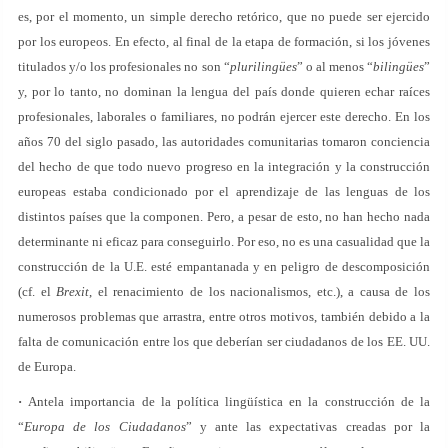
es, por el momento, un simple derecho retórico, que no puede ser ejercido
por los europeos. En efecto, al final de la etapa de formación, si los jóvenes
titulados y/o los profesionales no son “
plurilingües
” o al menos “
bilingües
”
y, por lo tanto, no dominan la lengua del país donde quieren echar raíces
profesionales, laborales o familiares, no podrán ejercer este derecho. En los
años 70 del siglo pasado, las autoridades comunitarias tomaron conciencia
del hecho de que todo nuevo progreso en la integración y la construcción
europeas estaba condicionado por el aprendizaje de las lenguas de los
distintos países que la componen. Pero, a pesar de esto, no han hecho nada
determinante ni eficaz para conseguirlo. Por eso, no es una casualidad que la
construcción de la U.E. esté empantanada y en peligro de descomposición
(cf. el
Brexit
, el renacimiento de los nacionalismos, etc.), a causa de los
numerosos problemas que arrastra, entre otros motivos, también debido a la
falta de comunicación entre los que deberían ser ciudadanos de los EE. UU.
de Europa.
·
Antela importancia de la política lingüística en la construcción de la
“
Europa de los Ciudadanos
” y ante las expectativas creadas por la