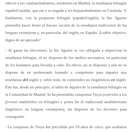
ofreció a los catalanohablantes, residentes en Madrid, la enseñanza bilingüe
español/catalán, que era y es negada a los hispanohablantes en Cataluña. Y,
finalmente, con la propuesta bilingüe (español/inglés), la Sra. Aguirre
pretendió hacer frente al fracaso secular de la enseñanza tradicional de las
lenguas extranjeras y, en particular, del inglés, en España. ¡Loable objetivo,
digno de ser apoyado!
·
Al ganar las elecciones, la Sra. Aguirre se vio obligada a improvisar la
enseñanza bilingüe, al no disponer de los medios necesarios, en particular
de los humanos
,
para llevarla a cabo. En efecto, no se disponía y aún no se
dispone de un profesorado formado y competente para impartir una
enseñanza
del
inglés y, sobre todo, de contenidos no lingüísticos
en
inglés.
Éste fue, desde un principio, el talón de Aquiles de la enseñanza bilingüe en
la Comunidad de Madrid. Se ha pretendido conquistar Troya (convertir a los
jóvenes madrileños en bilingües y poner fin al tradicional analfabetismo
lingüístico en lenguas extranjeras), sin disponer de los docentes para
conseguirlo.
·
La conquista de Troya fue precedida por 10 años de cerco, que acabaron