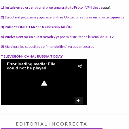
1) Instale
en su ordenador el programa gratuito Proton VPN desde
aquí:
2) Ejecute el programa
y aparecerán tres Ubicaciones libres en la parte izquierda
3) Pulse "CONECTAR"
en la ubicación JAPÓN
4) Vuelva a entrar en nuestra web
y ya podrá disfrutar de la señal de RT TV
5) Maldiga
a los cabecillas del "mundo libre" y a sus ancestros
TELEVISIÓN - CANAL RUSSIA TODAY
EDITORIAL INCORRECTA