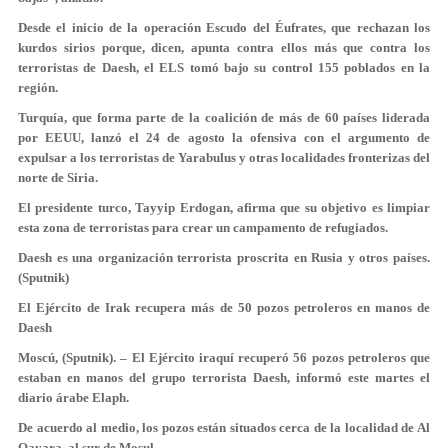
Desde el inicio de la operación Escudo del Éufrates, que rechazan los
kurdos sirios porque, dicen, apunta contra ellos más que contra los
terroristas de Daesh, el ELS tomó bajo su control 155 poblados en la
región.
Turquía, que forma parte de la coalición de más de 60 países liderada
por EEUU, lanzó el 24 de agosto la ofensiva con el argumento de
expulsar a los terroristas de Yarabulus y otras localidades fronterizas del
norte de Siria.
El presidente turco, Tayyip Erdogan, afirma que su objetivo es limpiar
esta zona de terroristas para crear un campamento de refugiados.
Daesh es una organización terrorista proscrita en Rusia y otros países.
(Sputnik)
El Ejército de Irak recupera más de 50 pozos petroleros en manos de
Daesh
Moscú, (Sputnik). – El Ejército iraquí recuperó 56 pozos petroleros que
estaban en manos del grupo terrorista Daesh, informó este martes el
diario árabe Elaph.
De acuerdo al medio, los pozos están situados cerca de la localidad de Al
Qayara, al sur de Mosul.