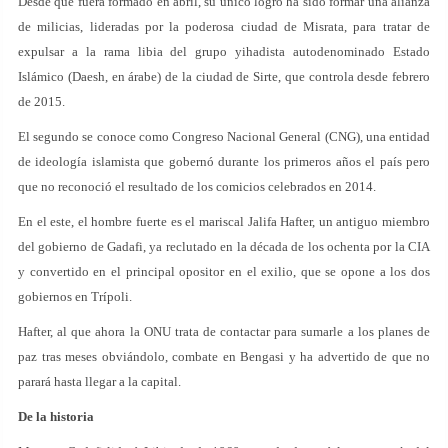
Desde que fuera formado en abril, su único logro ha sido formar una alianza
de milicias, lideradas por la poderosa ciudad de Misrata, para tratar de
expulsar a la rama libia del grupo yihadista autodenominado Estado
Islámico (Daesh, en árabe) de la ciudad de Sirte, que controla desde febrero
de 2015.
El segundo se conoce como Congreso Nacional General (CNG), una entidad
de ideología islamista que gobernó durante los primeros años el país pero
que no reconoció el resultado de los comicios celebrados en 2014.
En el este, el hombre fuerte es el mariscal Jalifa Hafter, un antiguo miembro
del gobierno de Gadafi, ya reclutado en la década de los ochenta por la CIA
y convertido en el principal opositor en el exilio, que se opone a los dos
gobiernos en Trípoli.
Hafter, al que ahora la ONU trata de contactar para sumarle a los planes de
paz tras meses obviándolo, combate en Bengasi y ha advertido de que no
parará hasta llegar a la capital.
De la historia