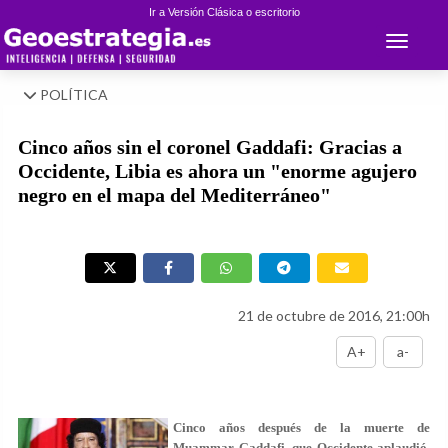
Ir a Versión Clásica o escritorio
Toggle 
POLÍTICA
Cinco años sin el coronel Gaddafi: Gracias a
Occidente, Libia es ahora un "enorme agujero
negro en el mapa del Mediterráneo"
21 de octubre de 2016, 21:00h
A+
a-
Cinco años después de la muerte de
Muammar Gaddafi, que Occidente aplaudió,