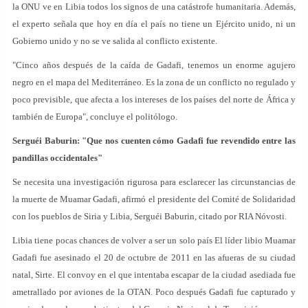
la ONU ve en Libia todos los signos de una catástrofe humanitaria. Además,
el experto señala que hoy en día el país no tiene un Ejército unido, ni un
Gobierno unido y no se ve salida al conflicto existente.
"Cinco años después de la caída de Gadafi, tenemos un enorme agujero
negro en el mapa del Mediterráneo. Es la zona de un conflicto no regulado y
poco previsible, que afecta a los intereses de los países del norte de África y
también de Europa", concluye el politólogo.
Serguéi Baburin: "Que nos cuenten cómo Gadafi fue revendido entre las
pandillas occidentales"
Se necesita una investigación rigurosa para esclarecer las circunstancias de
la muerte de Muamar Gadafi, afirmó el presidente del Comité de Solidaridad
con los pueblos de Siria y Libia, Serguéi Baburin, citado por RIA Nóvosti.
Libia tiene pocas chances de volver a ser un solo país El líder libio Muamar
Gadafi fue asesinado el 20 de octubre de 2011 en las afueras de su ciudad
natal, Sirte. El convoy en el que intentaba escapar de la ciudad asediada fue
ametrallado por aviones de la OTAN. Poco después Gadafi fue capturado y