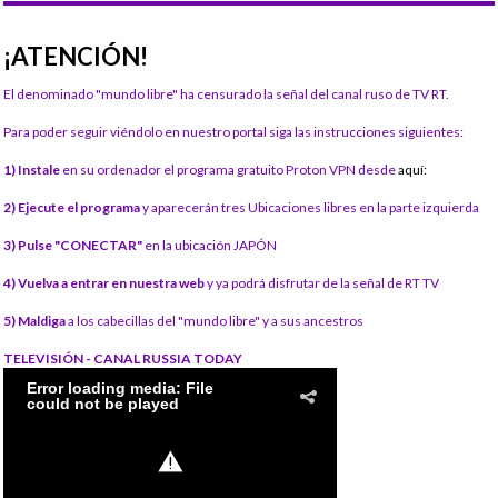
¡ATENCIÓN!
El denominado "mundo libre" ha censurado la señal del canal ruso de TV RT.
Para poder seguir viéndolo en nuestro portal siga las instrucciones siguientes:
1) Instale
en su ordenador el programa gratuito Proton VPN desde
aquí:
2) Ejecute el programa
y aparecerán tres Ubicaciones libres en la parte izquierda
3) Pulse "CONECTAR"
en la ubicación JAPÓN
4) Vuelva a entrar en nuestra web
y ya podrá disfrutar de la señal de RT TV
5) Maldiga
a los cabecillas del "mundo libre" y a sus ancestros
TELEVISIÓN - CANAL RUSSIA TODAY