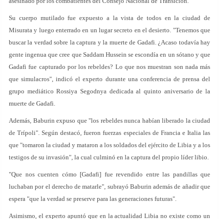
asesinado por los combatientes del Consejo Nacional de Transición.
Su cuerpo mutilado fue expuesto a la vista de todos en la ciudad de
Misurata y luego enterrado en un lugar secreto en el desierto. "Tenemos que
buscar la verdad sobre la captura y la muerte de Gadafi. ¿Acaso todavía hay
gente ingenua que cree que Saddam Hussein se escondía en un sótano y que
Gadafi fue capturado por los rebeldes? Lo que nos muestran son nada más
que simulacros", indicó el experto durante una conferencia de prensa del
grupo mediático Rossiya Segodnya dedicada al quinto aniversario de la
muerte de Gadafi.
Además, Baburin expuso que "los rebeldes nunca habían liberado la ciudad
de Trípoli". Según destacó, fueron fuerzas especiales de Francia e Italia las
que "tomaron la ciudad y mataron a los soldados del ejército de Libia y a los
testigos de su invasión", la cual culminó en la captura del propio líder libio.
"Que nos cuenten cómo [Gadafi] fue revendido entre las pandillas que
luchaban por el derecho de matarle", subrayó Baburin además de añadir que
espera "que la verdad se preserve para las generaciones futuras".
Asimismo, el experto apuntó que en la actualidad Libia no existe como un