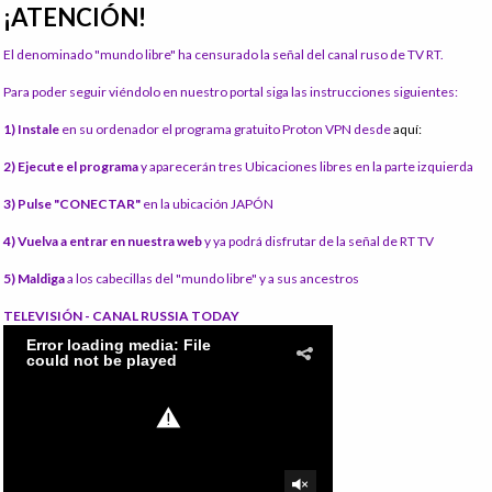
¡ATENCIÓN!
El denominado "mundo libre" ha censurado la señal del canal ruso de TV RT.
Para poder seguir viéndolo en nuestro portal siga las instrucciones siguientes:
1) Instale
en su ordenador el programa gratuito Proton VPN desde
aquí:
2) Ejecute el programa
y aparecerán tres Ubicaciones libres en la parte izquierda
3) Pulse "CONECTAR"
en la ubicación JAPÓN
4) Vuelva a entrar en nuestra web
y ya podrá disfrutar de la señal de RT TV
5) Maldiga
a los cabecillas del "mundo libre" y a sus ancestros
TELEVISIÓN - CANAL RUSSIA TODAY