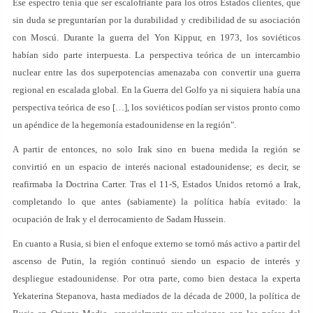
Ese espectro tenía que ser escalofriante para los otros Estados clientes, que
sin duda se preguntarían por la durabilidad y credibilidad de su asociación
con Moscú. Durante la guerra del Yon Kippur, en 1973, los soviéticos
habían sido parte interpuesta. La perspectiva teórica de un intercambio
nuclear entre las dos superpotencias amenazaba con convertir una guerra
regional en escalada global. En la Guerra del Golfo ya ni siquiera había una
perspectiva teórica de eso […], los soviéticos podían ser vistos pronto como
un apéndice de la hegemonía estadounidense en la región".
A partir de entonces, no solo Irak sino en buena medida la región se
convirtió en un espacio de interés nacional estadounidense; es decir, se
reafirmaba la Doctrina Carter. Tras el 11-S, Estados Unidos retornó a Irak,
completando lo que antes (sabiamente) la política había evitado: la
ocupación de Irak y el derrocamiento de Sadam Hussein.
En cuanto a Rusia, si bien el enfoque externo se tornó más activo a partir del
ascenso de Putin, la región continuó siendo un espacio de interés y
despliegue estadounidense. Por otra parte, como bien destaca la experta
Yekaterina Stepanova, hasta mediados de la década de 2000, la política de