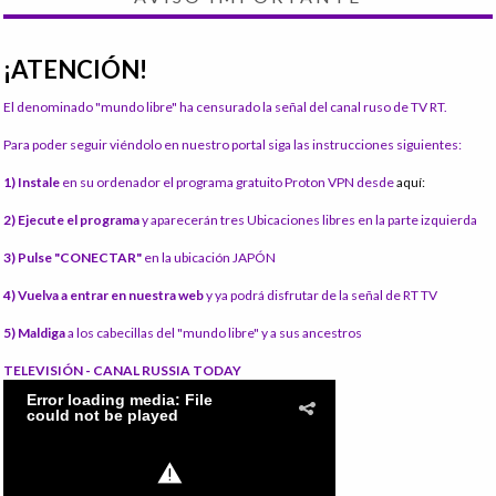
¡ATENCIÓN!
El denominado "mundo libre" ha censurado la señal del canal ruso de TV RT.
Para poder seguir viéndolo en nuestro portal siga las instrucciones siguientes:
1) Instale
en su ordenador el programa gratuito Proton VPN desde
aquí:
2) Ejecute el programa
y aparecerán tres Ubicaciones libres en la parte izquierda
3) Pulse "CONECTAR"
en la ubicación JAPÓN
4) Vuelva a entrar en nuestra web
y ya podrá disfrutar de la señal de RT TV
5) Maldiga
a los cabecillas del "mundo libre" y a sus ancestros
TELEVISIÓN - CANAL RUSSIA TODAY