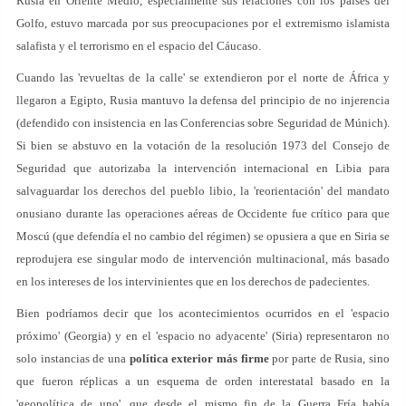
Rusia en Oriente Medio, especialmente sus relaciones con los países del
Golfo, estuvo marcada por sus preocupaciones por el extremismo islamista
salafista y el terrorismo en el espacio del Cáucaso.
Cuando las 'revueltas de la calle' se extendieron por el norte de África y
llegaron a Egipto, Rusia mantuvo la defensa del principio de no injerencia
(defendido con insistencia en las Conferencias sobre Seguridad de Múnich).
Si bien se abstuvo en la votación de la resolución 1973 del Consejo de
Seguridad que autorizaba la intervención internacional en Libia para
salvaguardar los derechos del pueblo libio, la 'reorientación' del mandato
onusiano durante las operaciones aéreas de Occidente fue crítico para que
Moscú (que defendía el no cambio del régimen) se opusiera a que en Siria se
reprodujera ese singular modo de intervención multinacional, más basado
en los intereses de los intervinientes que en los derechos de padecientes.
Bien podríamos decir que los acontecimientos ocurridos en el 'espacio
próximo' (Georgia) y en el 'espacio no adyacente' (Siria) representaron no
solo instancias de una
política exterior más firme
por parte de Rusia, sino
que fueron réplicas a un esquema de orden interestatal basado en la
'geopolítica de uno', que desde el mismo fin de la Guerra Fría había