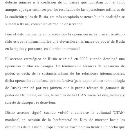
debería sumarse a la coalición de 65 países que luchaban con el ISIS;
aunque, a juzgar entonces por los resultados de las operaciones militares de
la coalición y las de Rusia, era más apropiado sostener 'que la coalición se
sumara a Rusia', como bien afirmó un observador.
Pero el dato pertinente en relación con la operación aérea rusa en territorio
sirio es que la misma implica una elevación en la 'marca de poder' de Rusia
en la región y, por tanto, en el orden interestatal.
El ascenso estratégico de Rusia se inició en 2008, cuando desplegó una
operación militar en Georgia. En términos de técnicas de ganancias de
poder, es decir, de la sustancia misma de las relaciones internacionales,
dicha operación de defensa contraofensiva (para exponerlo en terminología
de Rusia) implicó por vez primera que la propia técnica de ganancia de
poder de Occidente, esto es, la marcha de la OTAN hacia "el este, noreste y
sureste de Europa", se detuviera.
Dicho ascenso siguió cuando volvió a activarse la voluntad 'OTAN-
maníaca', en ocasión de la 'preferencia' de Kiev de marchar hacia las
estructuras de la Unión Europea; pero la reacción rusa frente a un hecho que