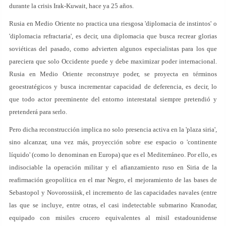
durante la crisis Irak-Kuwait, hace ya 25 años.
Rusia en Medio Oriente no practica una riesgosa 'diplomacia de instintos' o
'diplomacia refractaria', es decir, una diplomacia que busca recrear glorias
soviéticas del pasado, como advierten algunos especialistas para los que
pareciera que solo Occidente puede y debe maximizar poder internacional.
Rusia en Medio Oriente reconstruye poder, se proyecta en términos
geoestratégicos y busca incrementar capacidad de deferencia, es decir, lo
que todo actor preeminente del entorno interestatal siempre pretendió y
pretenderá para serlo.
Pero dicha reconstrucción implica no solo presencia activa en la 'plaza siria',
sino alcanzar, una vez más, proyección sobre ese espacio o 'continente
líquido' (como lo denominan en Europa) que es el Mediterráneo. Por ello, es
indisociable la operación militar y el afianzamiento ruso en Siria de la
reafirmación geopolítica en el mar Negro, el mejoramiento de las bases de
Sebastopol y Novorossiisk, el incremento de las capacidades navales (entre
las que se incluye, entre otras, el casi indetectable submarino Kranodar,
equipado con misiles crucero equivalentes al misil estadounidense