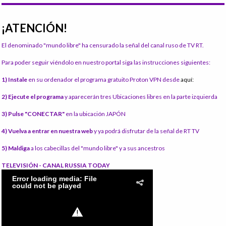
¡ATENCIÓN!
El denominado "mundo libre" ha censurado la señal del canal ruso de TV RT.
Para poder seguir viéndolo en nuestro portal siga las instrucciones siguientes:
1) Instale
en su ordenador el programa gratuito Proton VPN desde
aquí:
2) Ejecute el programa
y aparecerán tres Ubicaciones libres en la parte izquierda
3) Pulse "CONECTAR"
en la ubicación JAPÓN
4) Vuelva a entrar en nuestra web
y ya podrá disfrutar de la señal de RT TV
5) Maldiga
a los cabecillas del "mundo libre" y a sus ancestros
TELEVISIÓN - CANAL RUSSIA TODAY