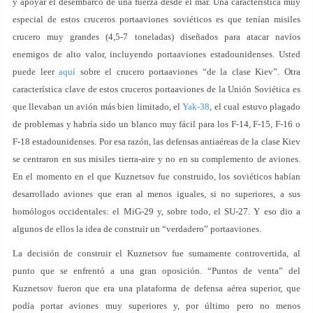
y apoyar el desembarco de una fuerza desde el mar. Una característica muy
especial de estos cruceros portaaviones soviéticos es que tenían misiles
crucero muy grandes (4,5-7 toneladas) diseñados para atacar navíos
enemigos de alto valor, incluyendo portaaviones estadounidenses. Usted
puede leer
aquí
sobre el crucero portaaviones “de la clase Kiev”. Otra
característica clave de estos cruceros portaaviones de la Unión Soviética es
que llevaban un avión más bien limitado, el
Yak-38
, el cual estuvo plagado
de problemas y habría sido un blanco muy fácil para los F-14, F-15, F-16 o
F-18 estadounidenses. Por esa razón, las defensas antiaéreas de la clase Kiev
se centraron en sus misiles tierra-aire y no en su complemento de aviones.
En el momento en el que Kuznetsov fue construido, los soviéticos habían
desarrollado aviones que eran al menos iguales, si no superiores, a sus
homólogos occidentales: el MiG-29 y, sobre todo, el SU-27. Y eso dio a
algunos de ellos la idea de construir un “verdadero” portaaviones.
La decisión de construir el Kuznetsov fue sumamente controvertida, al
punto que se enfrentó a una gran oposición. “Puntos de venta” del
Kuznetsov fueron que era una plataforma de defensa aérea superior, que
podía portar aviones muy superiores y, por último pero no menos