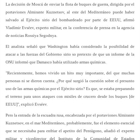
La decisión de Moscú de enviar la flota de buques de guerra, dirigida por el
portaviones Almirante Kuznetsov, al este del Mediterráneo puede haber
salvado al Ejército sirio del bombardeado por parte de EEUU, afirmó
Vladímir Evséev, experto militar, en la conferencia de prensa en la agencia
de noticias Rossiya Segodnya.
El analista señaló que Washington había considerado la posibilidad de
atacar a las fuerzas del Gobierno sirio so pretexto de que un informe de la
ONU informó que Damasco había utilizado armas químicas.
"Recientemente, hemos vivido un hito muy importante, del que muchas
personas ni se dieron cuenta. ¿Por qué surgió la cuestión sobre el presunto
uso de las armas químicas por el Ejército sirio? Es que, se estaba preparando
el terreno para unos ataques con misiles de crucero desde los buques [de
EEUU]", explicó Evséev.
Pero la entrada de la escuadra rusa, encabezada por el portaviones Almirante
Kuznetsov, en el mar Mediterráneo, probablemente, fue el elemento esencial
que se necesitaba para enfriar el apetito del Pentágono, añadió el experto
militar y vicedirector del Instituto de la Comunidad de Estados