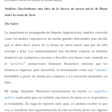
Análisis:
Haciéndonos una idea de la fuerza de tareas naval de Rusia
sobre la costa de Siria
The Saker
La maquinaria de propaganda del Imperio Anglosionista, también conocida
como los medios corporativos, ha tenido grandes dificultades para decidir
qué se debe decir acerca de la fuerza de tareas naval rusa que ha sido
enviada a Siria. Los estadounidenses han decidido expresar su habitual
desprecio por cualquiera cosa rusa y describir esta fuerza como centrada en
el “
geriátrico
” portaaviones Almirante Kuznetsov, mientras que los
británicos eligieron para describirla el denominarla como una “
armada
”
formidable a punto de arrasar por completo a los terroristas moderados en
Siria.
Mi amigo Alejandro Mercouris recientemente ha escrito
un magnífico
análisis
explicando que, en realidad, esta fuerza de tareas no es ni geriátrica
ni formidable. En lugar de repetirlo todo aquí, yo prefiero escribir lo que
voy a considerar una esquematización de esta excelente pieza con algunos