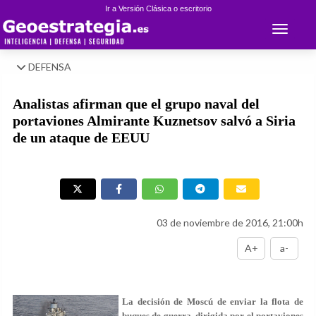
Ir a Versión Clásica o escritorio
Toggle 
DEFENSA
Analistas afirman que el grupo naval del
portaviones Almirante Kuznetsov salvó a Siria
de un ataque de EEUU
03 de noviembre de 2016, 21:00h
A+
a-
La decisión de Moscú de enviar la flota de
buques de guerra, dirigida por el portaviones