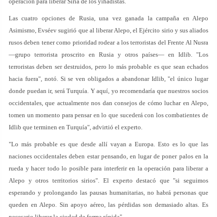
operación para liberar Siria de los yihadistas.
Las cuatro opciones de Rusia, una vez ganada la campaña en Alepo
Asimismo, Evséev sugirió que al liberar Alepo, el Ejército sirio y sus aliados
rusos deben tener como prioridad rodear a los terroristas del Frente Al Nusra
—grupo terrorista proscrito en Rusia y otros países— en Idlib. "Los
terroristas deben ser destruidos, pero lo más probable es que sean echados
hacia fuera", notó. Si se ven obligados a abandonar Idlib, "el único lugar
donde puedan ir, será Turquía. Y aquí, yo recomendaría que nuestros socios
occidentales, que actualmente nos dan consejos de cómo luchar en Alepo,
tomen un momento para pensar en lo que sucederá con los combatientes de
Idlib que terminen en Turquía", advirtió el experto.
"Lo más probable es que desde allí vayan a Europa. Esto es lo que las
naciones occidentales deben estar pensando, en lugar de poner palos en la
rueda y hacer todo lo posible para interferir en la operación para liberar a
Alepo y otros territorios sirios". El experto destacó que "si seguimos
esperando y prolongando las pausas humanitarias, no habrá personas que
queden en Alepo. Sin apoyo aéreo, las pérdidas son demasiado altas. Es
necesario liberar la ciudad de forma rápida".