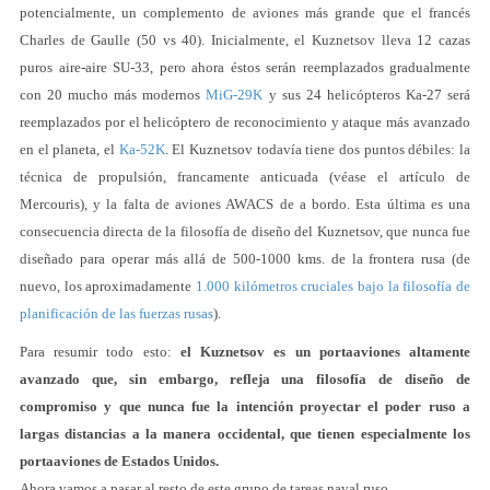
potencialmente, un complemento de aviones más grande que el francés
Charles de Gaulle (50 vs 40). Inicialmente, el Kuznetsov lleva 12 cazas
puros aire-aire SU-33, pero ahora éstos serán reemplazados gradualmente
con 20 mucho más modernos
MiG-29K
y sus 24 helicópteros Ka-27 será
reemplazados por el helicóptero de reconocimiento y ataque más avanzado
en el planeta, el
Ka-52K
. El Kuznetsov todavía tiene dos puntos débiles: la
técnica de propulsión, francamente anticuada (véase el artículo de
Mercouris), y la falta de aviones AWACS de a bordo. Esta última es una
consecuencia directa de la filosofía de diseño del Kuznetsov, que nunca fue
diseñado para operar más allá de 500-1000 kms. de la frontera rusa (de
nuevo, los aproximadamente
1.000 kilómetros cruciales bajo la filosofía de
planificación de las fuerzas rusas
).
Para resumir todo esto:
el Kuznetsov es un portaaviones altamente
avanzado que, sin embargo, refleja una filosofía de diseño de
compromiso y que nunca fue la intención proyectar el poder ruso a
largas distancias a la manera occidental, que tienen especialmente los
portaaviones de Estados Unidos.
Ahora vamos a pasar al resto de este grupo de tareas naval ruso.