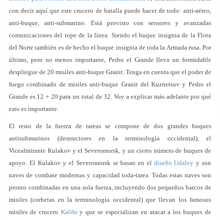
con decir aquí que este crucero de batalla puede hacer de todo: anti-aéreo,
anti-buque, anti-submarino. Está provisto con sensores y avanzadas
comunicaciones del tope de la línea. Siendo el buque insignia de la Flota
del Norte también es de hecho el buque insignia de toda la Armada rusa. Por
último, pero no menos importante, Pedro el Grande lleva un formidable
despliegue de 20 misiles anti-buque Granit. Tenga en cuenta que el poder de
fuego combinado de misiles anti-buque Granit del Kuznetsov y Pedro el
Grande es 12 + 20 para un total de 32. Voy a explicar más adelante por qué
esto es importante.
El resto de la fuerza de tareas se compone de dos grandes buques
antisubmarinos (destructores en la terminología occidental), el
Vicealmirante Kulakov y el Severomorsk, y un cierto número de buques de
apoyo. El Kulakov y el Severomorsk se basan en el
diseño Udaloy
y son
naves de combate modernas y capacidad toda-tarea. Todas estas naves son
pronto combinadas en una sola fuerza, incluyendo dos pequeños barcos de
misiles (corbetas en la terminología occidental) que llevan los famosos
misiles de crucero
Kalibr
y que se especializan en atacar a los buques de