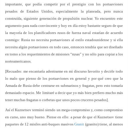
importante, que podía competir por el prestigio con los portaaviones
pesados de Estados Unidos, especialmente la planeada, pero nunca
construída, siguiente generación de propulsión nuclear. Yo encuentro este
argumento para nada convincente y hoy en día estoy bastante seguro de que
la mayoría de los planificadores rusos de fuerza naval estarían de acuerdo
conmigo: Rusia no necesita portaaviones al estilo estadounidense y si ella
necesita algún portaaviones en todo caso, entonces tendría que ser diseñado
en torno a los requerimientos de misiones “rusas” y no sólo para copiar a los
norteamericanos.
[Recuadro: me encantaría adentrarme en mi discurso favorito y decirle todo
lo malo que pienso de los portaaviones en general y por qué creo que la
Armada de Rusia debe centrarse en submarinos y fragatas, pero esto tomaría
demasiado espacio. Me limitaré a decir que yo más bien prefiero mucho más
tener muchas fragatas o corbetas que unos pocos cruceros pesados].
Así el Kuznetsov terminó siendo un mega-compromiso y, como compromiso
en curso, uno muy bueno. Piense en ello: a pesar de que el Kuznetsov tiene
paquetes de 12 misiles anti-buques masivos
Granit
(granito) tiene, al menos