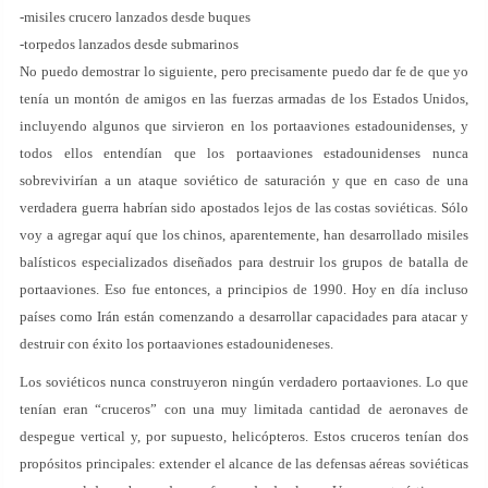
-misiles crucero lanzados desde buques
-torpedos lanzados desde submarinos
No puedo demostrar lo siguiente, pero precisamente puedo dar fe de que yo
tenía un montón de amigos en las fuerzas armadas de los Estados Unidos,
incluyendo algunos que sirvieron en los portaaviones estadounidenses, y
todos ellos entendían que los portaaviones estadounidenses nunca
sobrevivirían a un ataque soviético de saturación y que en caso de una
verdadera guerra habrían sido apostados lejos de las costas soviéticas. Sólo
voy a agregar aquí que los chinos, aparentemente, han desarrollado misiles
balísticos especializados diseñados para destruir los grupos de batalla de
portaaviones. Eso fue entonces, a principios de 1990. Hoy en día incluso
países como Irán están comenzando a desarrollar capacidades para atacar y
destruir con éxito los portaaviones estadounideneses.
Los soviéticos nunca construyeron ningún verdadero portaaviones. Lo que
tenían eran “cruceros” con una muy limitada cantidad de aeronaves de
despegue vertical y, por supuesto, helicópteros. Estos cruceros tenían dos
propósitos principales: extender el alcance de las defensas aéreas soviéticas