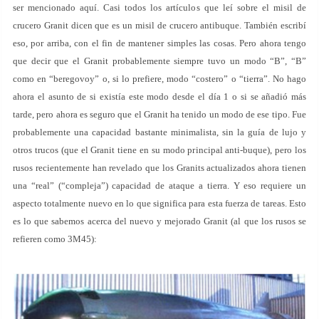
ser mencionado aquí. Casi todos los artículos que leí sobre el misil de
crucero Granit dicen que es un misil de crucero antibuque. También escribí
eso, por arriba, con el fin de mantener simples las cosas. Pero ahora tengo
que decir que el Granit probablemente siempre tuvo un modo “B”, “B”
como en “beregovoy” o, si lo prefiere, modo “costero” o “tierra”. No hago
ahora el asunto de si existía este modo desde el día 1 o si se añadió más
tarde, pero ahora es seguro que el Granit ha tenido un modo de ese tipo. Fue
probablemente una capacidad bastante minimalista, sin la guía de lujo y
otros trucos (que el Granit tiene en su modo principal anti-buque), pero los
rusos recientemente han revelado que los Granits actualizados ahora tienen
una “real” (“compleja”) capacidad de ataque a tierra. Y eso requiere un
aspecto totalmente nuevo en lo que significa para esta fuerza de tareas. Esto
es lo que sabemos acerca del nuevo y mejorado Granit (al que los rusos se
refieren como 3M45):