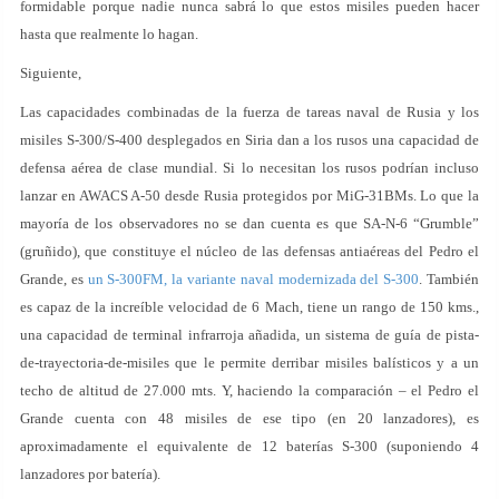
formidable porque nadie nunca sabrá lo que estos misiles pueden hacer
hasta que realmente lo hagan.
Siguiente,
Las capacidades combinadas de la fuerza de tareas naval de Rusia y los
misiles S-300/S-400 desplegados en Siria dan a los rusos una capacidad de
defensa aérea de clase mundial. Si lo necesitan los rusos podrían incluso
lanzar en AWACS A-50 desde Rusia protegidos por MiG-31BMs. Lo que la
mayoría de los observadores no se dan cuenta es que SA-N-6 “Grumble”
(gruñido), que constituye el núcleo de las defensas antiaéreas del Pedro el
Grande, es
un S-300FM, la variante naval modernizada del S-300
. También
es capaz de la increíble velocidad de 6 Mach, tiene un rango de 150 kms.,
una capacidad de terminal infrarroja añadida, un sistema de guía de pista-
de-trayectoria-de-misiles que le permite derribar misiles balísticos y a un
techo de altitud de 27.000 mts. Y, haciendo la comparación – el Pedro el
Grande cuenta con 48 misiles de ese tipo (en 20 lanzadores), es
aproximadamente el equivalente de 12 baterías S-300 (suponiendo 4
lanzadores por batería).