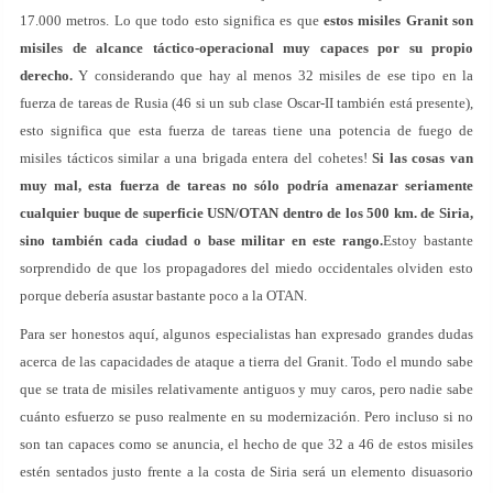
17.000 metros. Lo que todo esto significa es que
estos misiles Granit son
misiles de alcance táctico-operacional muy capaces por su propio
derecho.
Y considerando que hay al menos 32 misiles de ese tipo en la
fuerza de tareas de Rusia (46 si un sub clase Oscar-II también está presente),
esto significa que esta fuerza de tareas tiene una potencia de fuego de
misiles tácticos similar a una brigada entera del cohetes!
Si las cosas van
muy mal, esta fuerza de tareas no sólo podría amenazar seriamente
cualquier buque de superficie USN/OTAN dentro de los 500 km. de Siria,
sino también cada ciudad o base militar en este rango.
Estoy bastante
sorprendido de que los propagadores del miedo occidentales olviden esto
porque debería asustar bastante poco a la OTAN.
Para ser honestos aquí, algunos especialistas han expresado grandes dudas
acerca de las capacidades de ataque a tierra del Granit. Todo el mundo sabe
que se trata de misiles relativamente antiguos y muy caros, pero nadie sabe
cuánto esfuerzo se puso realmente en su modernización. Pero incluso si no
son tan capaces como se anuncia, el hecho de que 32 a 46 de estos misiles
estén sentados justo frente a la costa de Siria será un elemento disuasorio