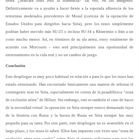
tierra. ¿Marcará todo esto la diferencia? Tal vez, en los márgenes.
Definitivamente va a ayudar a hacer frente a la esperada afluencia de los
terroristas moderados procedentes de Mosul (cortesía de la operación de
Estados Unidos para dirigirlos hacia Siria), pero los rusos simplemente
podrían haber movido más SU-25 o incluso SU-34 a Khmeimin o Irán a un
costo mucho menor. Así, en términos de su ala aérea, estoy totalmente de
acuerdo con Mercouris – esto será principalmente una oportunidad de
entrenamiento en la vida real y no un cambio de juego.
Conclusión
Este despliegue es muy poco habitual en relación a para lo que los rusos han
estado entrenando. Han encontrado básicamente una manera de reforzar el
contingente ruso en Siria, especialmente en contra de la pesadillezca “zona
de exclusión aérea” de Hillary. Sin embargo, este es también el caso de hacer
de la necesidad virtud: la operación en Siria siempre estuvo demasiado lejos
de la frontera con Rusia y la fuerza de Rusia en Siria siempre fue muy
pequeña para su tarea. Por otra parte, este despliegue no es sostenible en el
largo plazo, y los rusos lo saben. Ellos han impuesto con éxito una “zona de
exclusión aérea para yankis” sobre Siria el tiempo suficiente para que los