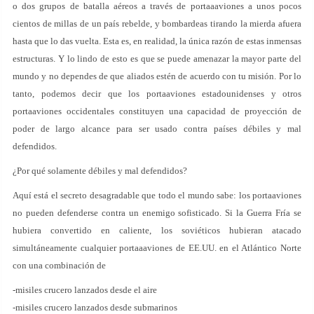
o dos grupos de batalla aéreos a través de portaaaviones a unos pocos
cientos de millas de un país rebelde, y bombardeas tirando la mierda afuera
hasta que lo das vuelta. Esta es, en realidad, la única razón de estas inmensas
estructuras. Y lo lindo de esto es que se puede amenazar la mayor parte del
mundo y no dependes de que aliados estén de acuerdo con tu misión. Por lo
tanto, podemos decir que los portaaviones estadounidenses y otros
portaaviones occidentales constituyen una capacidad de proyección de
poder de largo alcance para ser usado contra países débiles y mal
defendidos.
¿Por qué solamente débiles y mal defendidos?
Aquí está el secreto desagradable que todo el mundo sabe: los portaaviones
no pueden defenderse contra un enemigo sofisticado. Si la Guerra Fría se
hubiera convertido en caliente, los soviéticos hubieran atacado
simultáneamente cualquier portaaaviones de EE.UU. en el Atlántico Norte
con una combinación de
-misiles crucero lanzados desde el aire
-misiles crucero lanzados desde submarinos